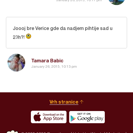
Joooj bre Verice gde da nadjem pihtije sad u
23h?!
Tamara Babic
January 26, 2015, 10:13 pm
Vrh stranice