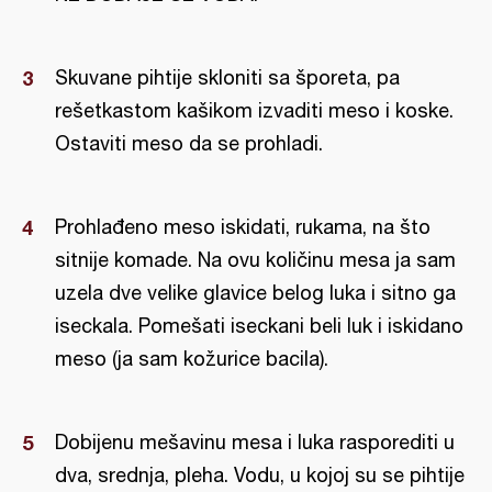
Skuvane pihtije skloniti sa šporeta, pa
rešetkastom kašikom izvaditi meso i koske.
Ostaviti meso da se prohladi.
Prohlađeno meso iskidati, rukama, na što
sitnije komade. Na ovu količinu mesa ja sam
uzela dve velike glavice belog luka i sitno ga
iseckala. Pomešati iseckani beli luk i iskidano
meso (ja sam kožurice bacila).
Dobijenu mešavinu mesa i luka rasporediti u
dva, srednja, pleha. Vodu, u kojoj su se pihtije