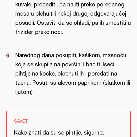
kuvale, procediti, pa naliti preko poređanog
mesa u plehu (ili nekoj drugoj odgovarajućoj
posudi). Ostaviti da se ohladi, pa ih smestiti u
frižider, preko noći.
Narednog dana pokupiti, kašikom, masnoću
koja se skupila na površini i baciti. Iseći
pihtije na kocke, okrenuti ih i poređati na
tacnu. Posuti sa alevom paprikom (slatkom ili
ljutom).
SAVET
Kako znati da su se pihtije, sigurno,