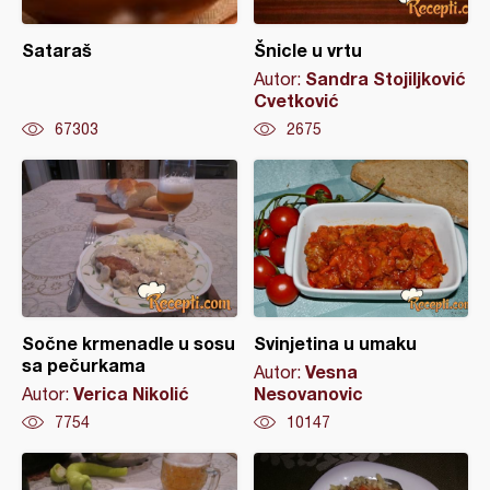
Sataraš
Šnicle u vrtu
Sandra Stojiljković
Autor:
Cvetković
67303
2675
Sočne krmenadle u sosu
Svinjetina u umaku
sa pečurkama
Vesna
Autor:
Verica Nikolić
Nesovanovic
Autor:
7754
10147