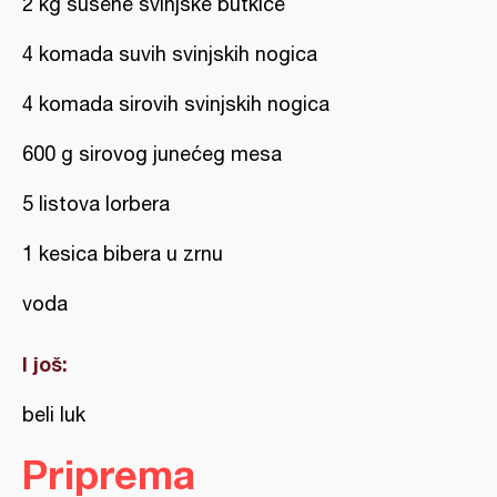
2 kg sušene svinjske butkice
4 komada suvih svinjskih nogica
4 komada sirovih svinjskih nogica
600 g sirovog junećeg mesa
5 listova lorbera
1 kesica bibera u zrnu
voda
I još:
beli luk
Priprema