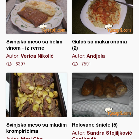
Svinjsko meso sa belim
Gulaš sa makaronama
vinom - iz rerne
(2)
Verica Nikolić
Andjela
Autor:
Autor:
6397
7591
Svinjsko meso sa mladim
Rolovane šnicle (5)
krompirićima
Sandra Stojiljković
Autor:
Mari Che
Cvetković