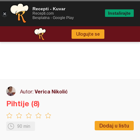
Recepti - Kuvar
Instalirajte
Recepti.com
Besplatna - Google Play
Ulogujte se
Verica Nikolić
Autor:
Pihtije (8)
Dodaj u listu
90 min