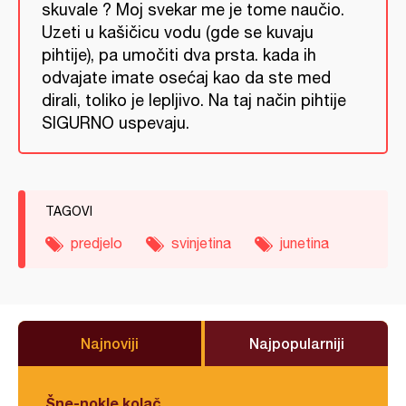
skuvale ? Moj svekar me je tome naučio.
Uzeti u kašičicu vodu (gde se kuvaju
pihtije), pa umočiti dva prsta. kada ih
odvajate imate osećaj kao da ste med
dirali, toliko je lepljivo. Na taj način pihtije
SIGURNO uspevaju.
TAGOVI
predjelo
svinjetina
junetina
Najnoviji
Najpopularniji
Šne-nokle kolač