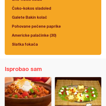
Čoko-kokos sladoled
Galete Bakin kolač
Pohovane pečene paprike
Americke palačinke (30)
Slatka fokača
Isprobao sam