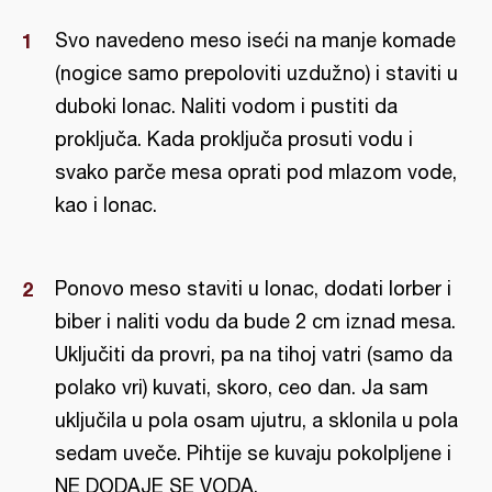
Svo navedeno meso iseći na manje komade
(nogice samo prepoloviti uzdužno) i staviti u
duboki lonac. Naliti vodom i pustiti da
proključa. Kada proključa prosuti vodu i
svako parče mesa oprati pod mlazom vode,
kao i lonac.
Ponovo meso staviti u lonac, dodati lorber i
biber i naliti vodu da bude 2 cm iznad mesa.
Uključiti da provri, pa na tihoj vatri (samo da
polako vri) kuvati, skoro, ceo dan. Ja sam
uključila u pola osam ujutru, a sklonila u pola
sedam uveče. Pihtije se kuvaju pokolpljene i
NE DODAJE SE VODA.