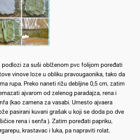
 podlozi za suši oblženom pvc folijom poređati
stove vinove loze u obliku pravougaonika, tako da
ma rupa. Preko naneti rižu debljine 0,5 cm, zatim
emazati ajvarom od zelenog paradajza, rena i
nfa (kao zamena za vasabi. Umesto ajvaera
že pasirani kuvani grašak u koji se doda po dve
šičice rena i senfa ). Zatim poređati papriku,
rgarepu, krastavac i luka, pa napraviti rolat.