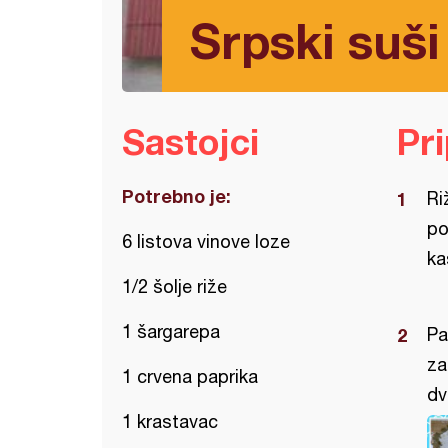
Srpski suši
Sastojci
Pr
Potrebno je:
Ri
po
6 listova vinove loze
ka
1/2 šolje riže
1 šargarepa
Pa
za
1 crvena paprika
dv
1 krastavac