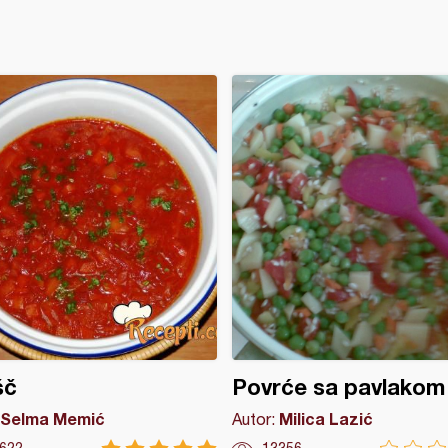
šč
Povrće sa pavlakom
Selma Memić
Milica Lazić
Autor: