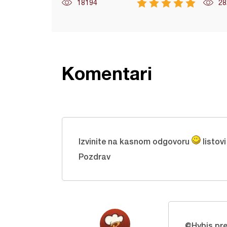
18194
28
Komentari
Izvinite na kasnom odgovoru
listov
Pozdrav
@Hybis pre