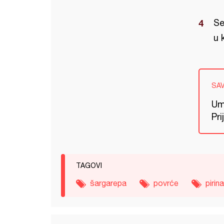
Se
u 
SA
Ume
Pri
TAGOVI
šargarepa
povrće
pirin