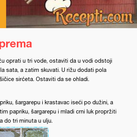
iprema
žu oprati u tri vode, ostaviti da u vodi odstoji
la sata, a zatim skuvati. U rižu dodati pola
šičice sirćeta. Ostaviti da se ohladi.
priku, šargarepu i krastavac iseći po dužini, a
tim papriku, šargarepu i mladi crni luk propržiti
a do tri minuta u ulju.