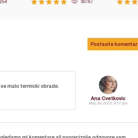
254
30767
Postavite komentar
i se malo termicki obrade.
Ana Cvetkovic
May 30, 2015, 6:17 pm
gledamo mi komentare ali napreciznije odgovore vam