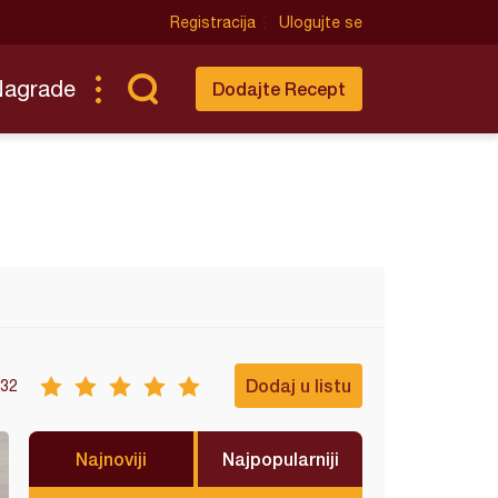
Registracija
Ulogujte se
Nagrade
Dodajte Recept
Dodaj u listu
32
Najnoviji
Najpopularniji