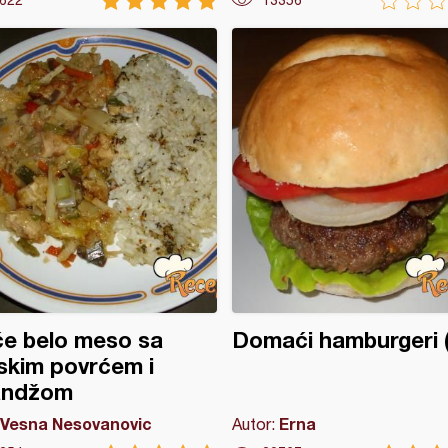
622
13356
će belo meso sa
Domaći hamburgeri (
skim povrćem i
andžom
Vesna Nesovanovic
Erna
Autor: