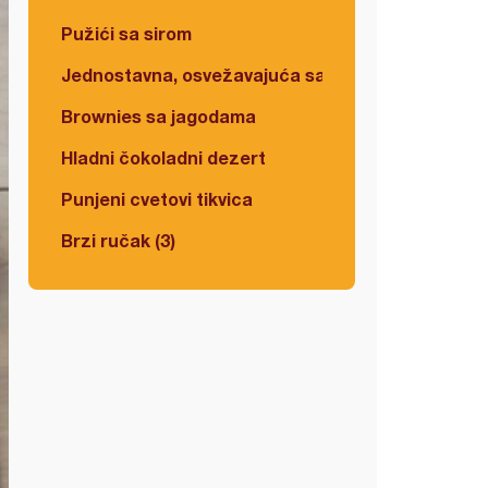
Pužići sa sirom
Jednostavna, osvežavajuća salata
Brownies sa jagodama
Hladni čokoladni dezert
Punjeni cvetovi tikvica
Brzi ručak (3)