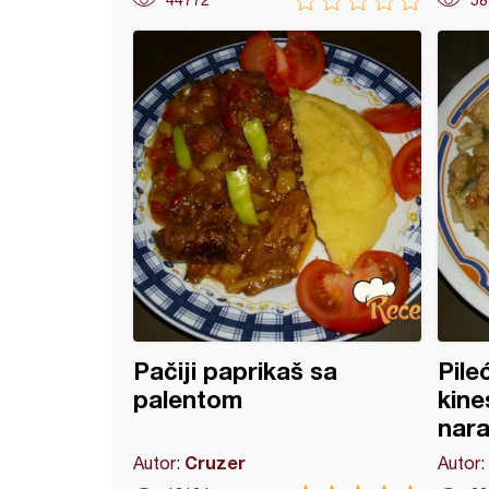
44772
58
 lignje
Pačiji paprikaš sa
Pile
palentom
kine
nar
Cruzer
Autor:
Autor: