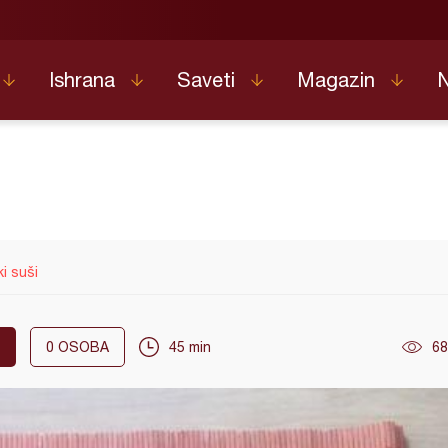
Ishrana
Saveti
Magazin
i suši
0
OSOBA
45 min
68