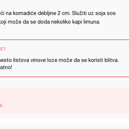
ći na komadiće debljine 2 cm. Služiti uz soja sos
koji može da se doda nekoliko kapi limuna.
VET
sto listova vinove loze može da se koristi blitva.
jatno!
ač