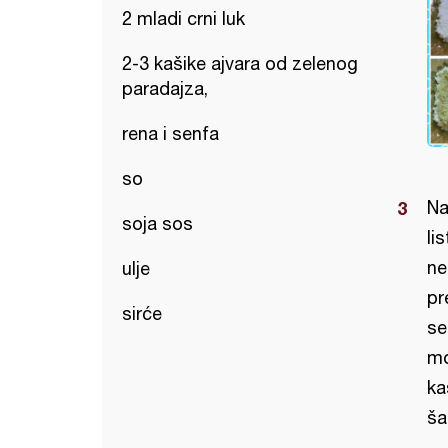
2 mladi crni luk
2-3 kašike ajvara od zelenog
paradajza,
rena i senfa
so
Na
soja sos
li
ne
ulje
pr
sirće
se
mo
ka
ša