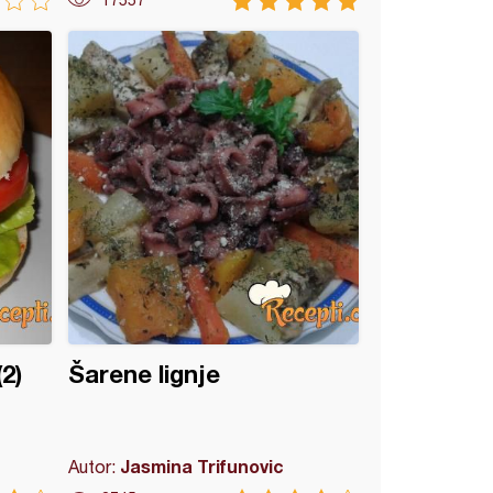
17557
2)
Šarene lignje
Jasmina Trifunovic
Autor: