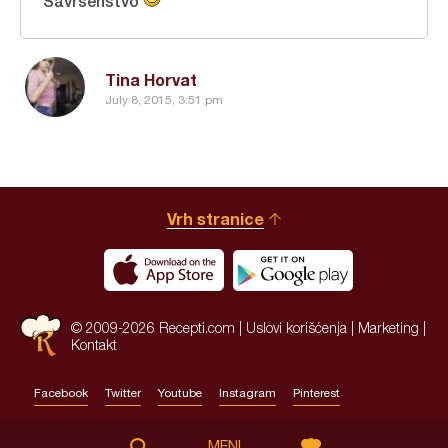
Savrsenstvo
Tina Horvat
July 8, 2015, 3:51 pm
Vrh stranice
© 2009-2026 Recepti.com |
Uslovi korišćenja
|
Marketing
|
Kontakt
Facebook
Twitter
Youtube
Instagram
Pinterest
Site by:
HALO