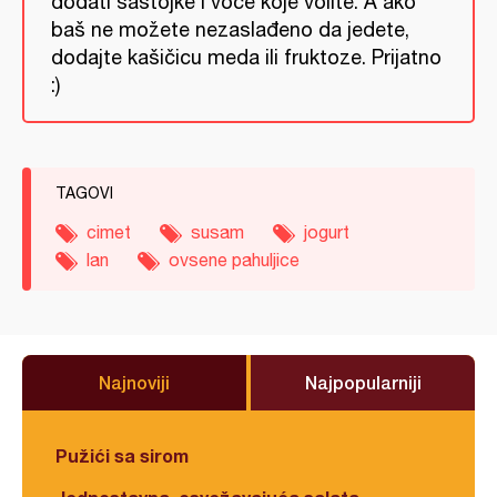
dodati sastojke i voće koje volite. A ako
baš ne možete nezaslađeno da jedete,
dodajte kašičicu meda ili fruktoze. Prijatno
:)
TAGOVI
cimet
susam
jogurt
lan
ovsene pahuljice
Najnoviji
Najpopularniji
Pužići sa sirom