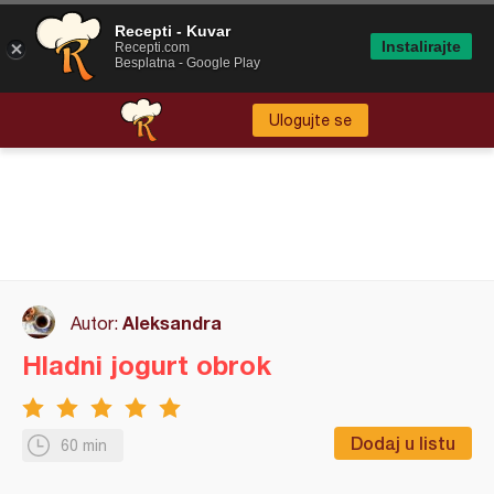
Recepti - Kuvar
Instalirajte
Recepti.com
Besplatna - Google Play
Ulogujte se
Aleksandra
Autor:
Hladni jogurt obrok
Dodaj u listu
60 min