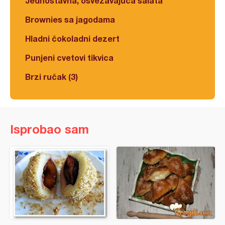
Jednostavna, osvežavajuća salata
Brownies sa jagodama
Hladni čokoladni dezert
Punjeni cvetovi tikvica
Brzi ručak (3)
Isprobao sam