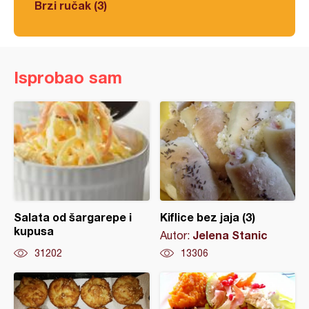
Brzi ručak (3)
Isprobao sam
Salata od šargarepe i
Kiflice bez jaja (3)
kupusa
Jelena Stanic
Autor:
31202
13306