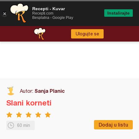
Recepti - Kuvar
Instalirajte
Recepti.com
Besplatna - Google Play
Ulogujte se
Sanja Planic
Autor:
Slani korneti
Dodaj u listu
60 min