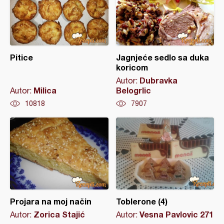
Pitice
Jagnjeće sedlo sa duka
koricom
Dubravka
Autor:
Milica
Belogrlic
Autor:
10818
7907
Projara na moj način
Toblerone (4)
Zorica Stajić
Vesna Pavlovic 271
Autor:
Autor: