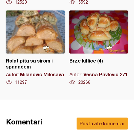
12523
5592
Rolat pita sa sirom i
Brze kiflice (4)
spanaćem
Milanovic Milosava
Vesna Pavlovic 271
Autor:
Autor:
11297
20266
Komentari
Postavite komentar