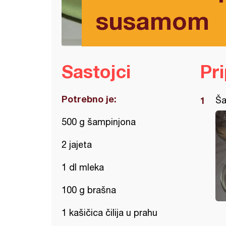
susamom
Sastojci
Pr
Potrebno je:
Ša
500 g šampinjona
2 jajeta
1 dl mleka
100 g brašna
1 kašičica čilija u prahu