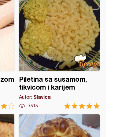
ezom
Piletina sa susamom,
tikvicom i karijem
Slavica
Autor:
7515