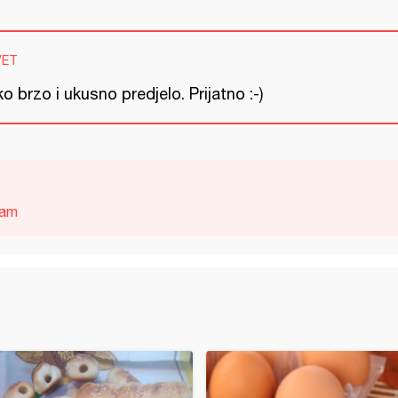
VET
o brzo i ukusno predjelo. Prijatno :-)
sam