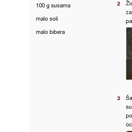
Ži
100 g susama
za
malo soli
pa
malo bibera
Ša
su
po
oc