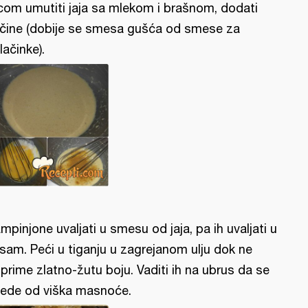
com umutiti jaja sa mlekom i brašnom, dodati
čine (dobije se smesa gušća od smese za
lačinke).
mpinjone uvaljati u smesu od jaja, pa ih uvaljati u
sam. Peći u tiganju u zagrejanom ulju dok ne
prime zlatno-žutu boju. Vaditi ih na ubrus da se
ede od viška masnoće.