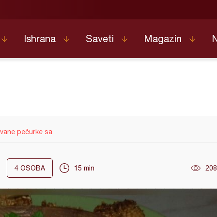
Ishrana
Saveti
Magazin
vane pečurke sa
4
OSOBA
15 min
208