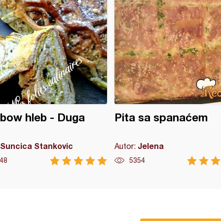
bow hleb - Duga
Pita sa spanaćem
Suncica Stankovic
Jelena
Autor:
48
5354