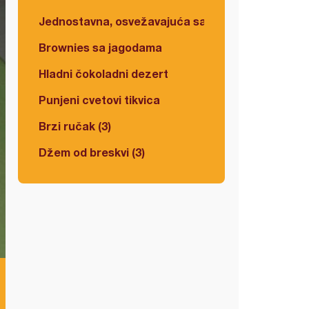
Jednostavna, osvežavajuća salata
Brownies sa jagodama
Hladni čokoladni dezert
Punjeni cvetovi tikvica
Brzi ručak (3)
Džem od breskvi (3)