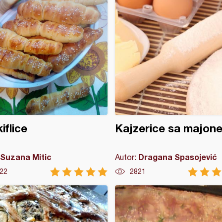
iflice
Kajzerice sa majon
Suzana Mitic
Dragana Spasojević
Autor:
22
2821