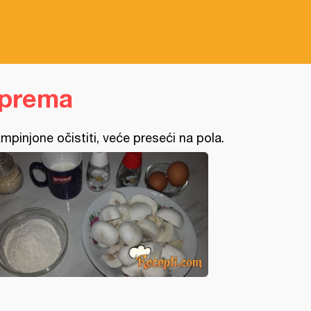
iprema
mpinjone očistiti, veće preseći na pola.