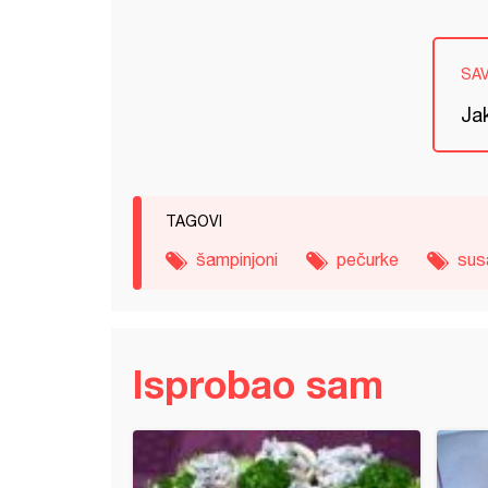
SA
Jak
TAGOVI
šampinjoni
pečurke
su
Isprobao sam
ina sa susamom, tikvicom i karijem