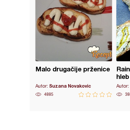
Malo drugačije prženice
Rain
hleb
Suzana Novakovic
Autor:
Autor:
4885
38