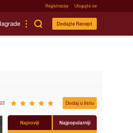
Registracija
Ulogujte se
Nagrade
Dodajte Recept
Dodaj u listu
22
Najnoviji
Najpopularniji