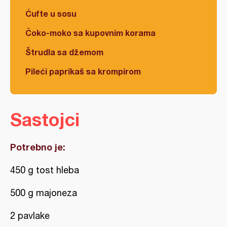
Ćufte u sosu
Čoko-moko sa kupovnim korama
Štrudla sa džemom
Pileći paprikaš sa krompirom
Sastojci
Potrebno je:
450 g tost hleba
500 g majoneza
2 pavlake