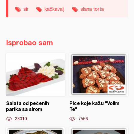
sir
kačkavalj
slana torta
Isprobao sam
Salata od pečenih
Pice koje kažu "Volim
parika sa sirom
Te"
28010
7556