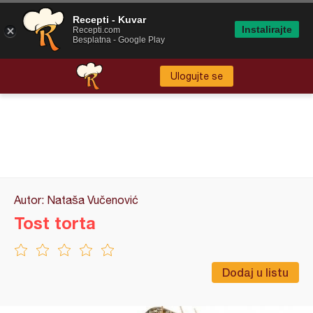
Recepti - Kuvar
Instalirajte
Recepti.com
Besplatna - Google Play
Ulogujte se
Autor: Nataša Vučenović
Tost torta
Dodaj u listu