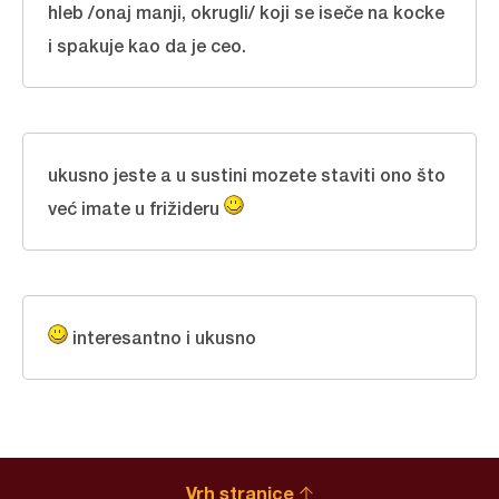
hleb /onaj manji, okrugli/ koji se iseče na kocke
i spakuje kao da je ceo.
ukusno jeste a u sustini mozete staviti ono što
već imate u frižideru
interesantno i ukusno
Vrh stranice