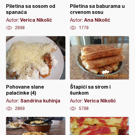
Piletina sa sosom od
Piletina sa baburama u
spanaća
crvenom sosu
Verica Nikolić
Ana Nikolić
Autor:
Autor:
2698
1779
Pohovane slane
Štapići sa sirom i
palačinke (4)
šunkom
Sandrina kuhinja
Verica Nikolić
Autor:
Autor:
2869
5798