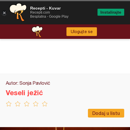
Recepti - Kuvar
Instalirajte
Recepti.com
Besplatna - Google Play
Ulogujte se
Autor: Sonja Pavlović
Veseli ježić
Dodaj u listu