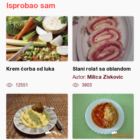
Isprobao sam
Krem čorba od luka
Slani rolat sa oblandom
Milica Zivkovic
Autor:
12551
3803