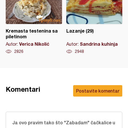
Kremasta testenina sa
Lazanje (29)
piletinom
Verica Nikolić
Sandrina kuhinja
Autor:
Autor:
2826
2948
Komentari
Postavite komentar
Ja ovo pravim tako što "Zabadam" čačkalice u