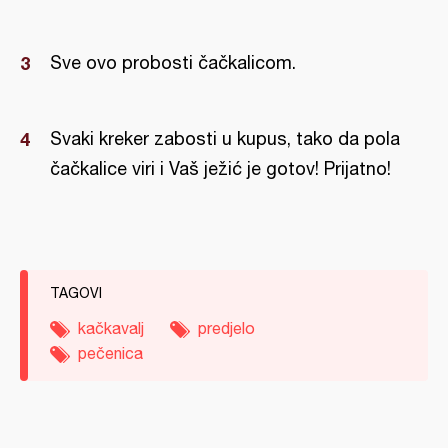
Sve ovo probosti čačkalicom.
Svaki kreker zabosti u kupus, tako da pola
čačkalice viri i Vaš ježić je gotov! Prijatno!
TAGOVI
kačkavalj
predjelo
pečenica