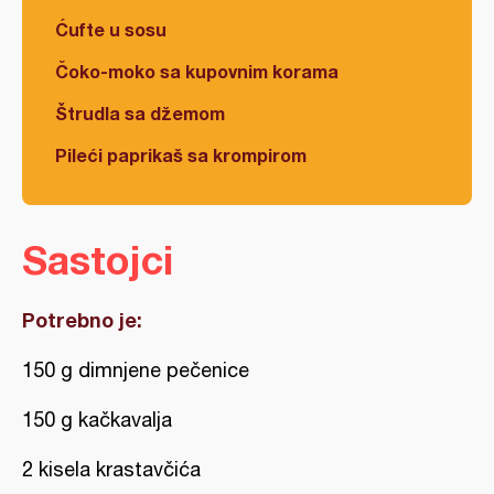
Ćufte u sosu
Čoko-moko sa kupovnim korama
Štrudla sa džemom
Pileći paprikaš sa krompirom
Sastojci
Potrebno je:
150 g dimnjene pečenice
150 g kačkavalja
2 kisela krastavčića