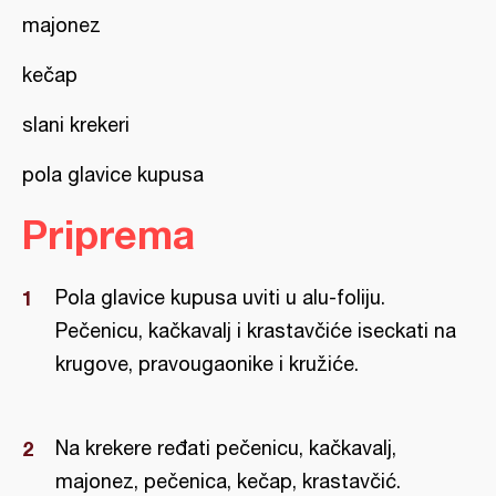
majonez
kečap
slani krekeri
pola glavice kupusa
Priprema
Pola glavice kupusa uviti u alu-foliju.
Pečenicu, kačkavalj i krastavčiće iseckati na
krugove, pravougaonike i kružiće.
Na krekere ređati pečenicu, kačkavalj,
majonez, pečenica, kečap, krastavčić.