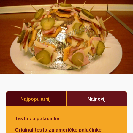
Najpopularniji
Najnoviji
Testo za palačinke
Original testo za američke palačinke