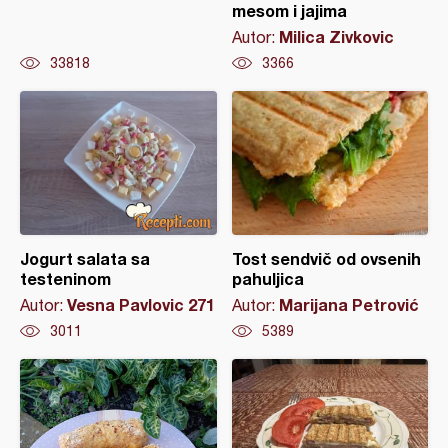
mesom i jajima
Milica Zivkovic
Autor:
33818
3366
Jogurt salata sa
Tost sendvič od ovsenih
testeninom
pahuljica
Vesna Pavlovic 271
Marijana Petrović
Autor:
Autor:
3011
5389