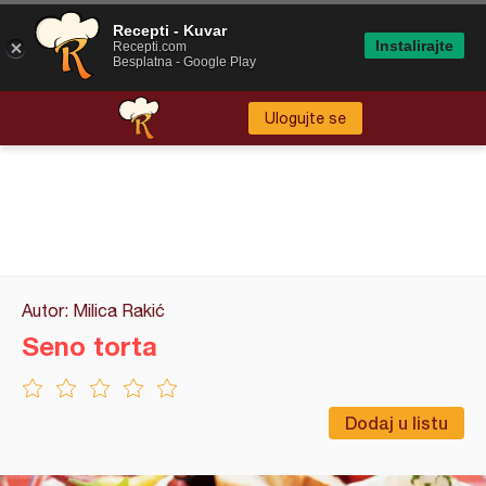
Recepti - Kuvar
Instalirajte
Recepti.com
Besplatna - Google Play
Ulogujte se
Autor: Milica Rakić
Seno torta
Dodaj u listu