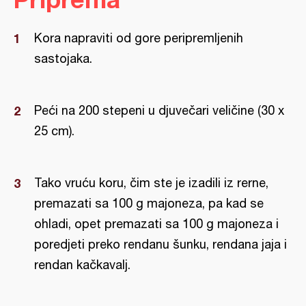
Kora napraviti od gore peripremljenih
sastojaka.
Peći na 200 stepeni u djuvečari veličine (30 x
25 cm).
Tako vruću koru, čim ste je izadili iz rerne,
premazati sa 100 g majoneza, pa kad se
ohladi, opet premazati sa 100 g majoneza i
poredjeti preko rendanu šunku, rendana jaja i
rendan kačkavalj.