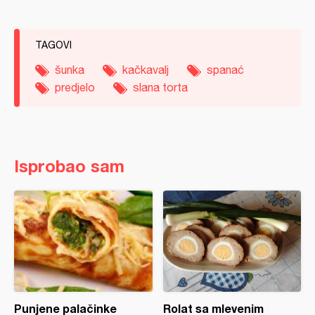
TAGOVI
šunka
kačkavalj
spanać
predjelo
slana torta
Isprobao sam
Punjene palačinke
Rolat sa mlevenim