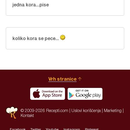
jedna kora...pise
koliko kora se pece...
Vrh stranice
© 2009-2026 Recepti.com |
Uslovi korišćenja
|
Marketing
|
Kontakt
Facebook
Twitter
Youtube
Instagram
Pinterest