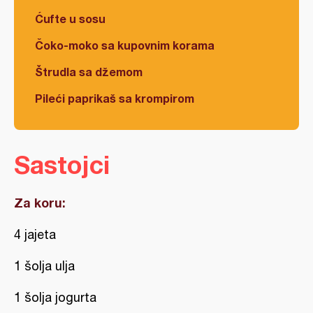
Ćufte u sosu
Čoko-moko sa kupovnim korama
Štrudla sa džemom
Pileći paprikaš sa krompirom
Sastojci
Za koru:
4 jajeta
1 šolja ulja
1 šolja jogurta