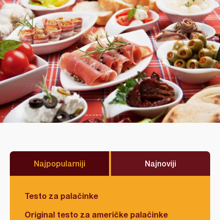
Najpopularniji
Najnoviji
Testo za palačinke
Original testo za američke palačinke