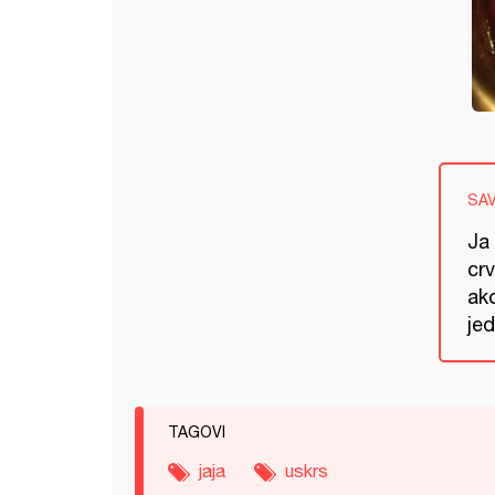
SA
Ja 
crv
ako
je
TAGOVI
jaja
uskrs