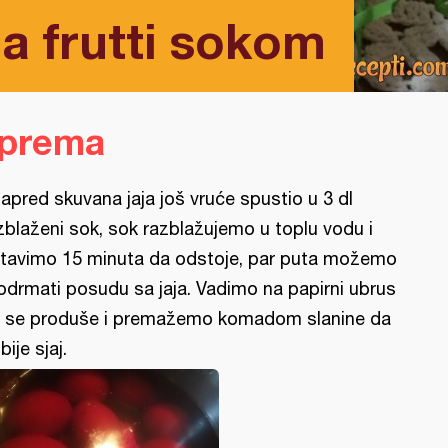
a frutti sokom
iprema
apred skuvana jaja još vruće spustio u 3 dl
zblaženi sok, sok razblažujemo u toplu vodu i
tavimo 15 minuta da odstoje, par puta možemo
odrmati posudu sa jaja. Vadimo na papirni ubrus
 se produše i premažemo komadom slanine da
bije sjaj.