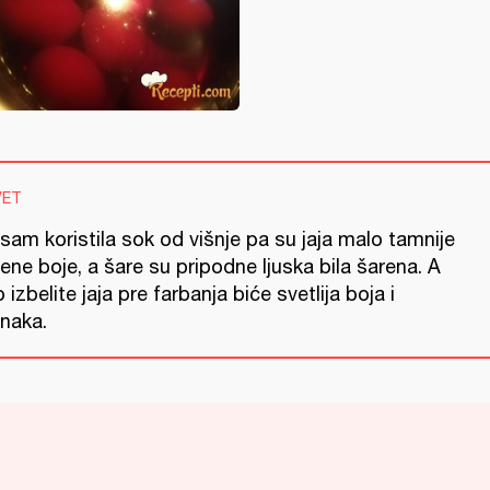
VET
sam koristila sok od višnje pa su jaja malo tamnije
ene boje, a šare su pripodne ljuska bila šarena. A
 izbelite jaja pre farbanja biće svetlija boja i
dnaka.