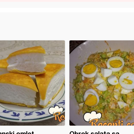
nski omlet
Obrok salata sa