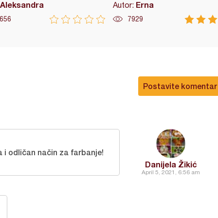
Aleksandra
Erna
Autor:
656
7929
Postavite komentar
 i odličan način za farbanje!
Danijela Žikić
April 5, 2021, 6:56 am