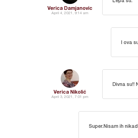
Lepa su.
Verica Damjanovic
April 4, 2021, 9:14 am
I ova s
Divna su!!
Verica Nikolić
April 3, 2021, 7:01 pm
Super.Nisam ih nika