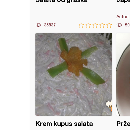
Autor:
35837
50
a jaja (19)
Krem kupus salata
Prže