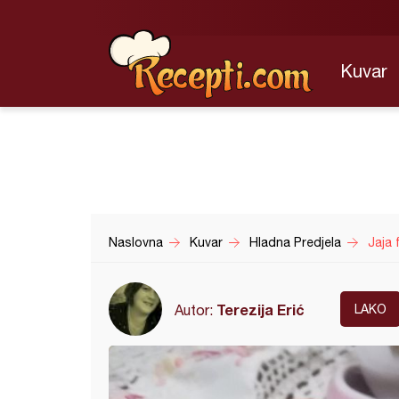
Kuvar
Naslovna
Kuvar
Hladna Predjela
Jaja 
Terezija Erić
Autor:
LAKO