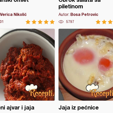
piletinom
Verica Nikolić
Bosa Petrovic
Autor:
01
5797
ni ajvar i jaja
Jaja iz pećnice