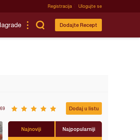
Registracija
Ulogujte se
Nagrade
Dodajte Recept
Dodaj u listu
69
Najnoviji
Najpopularniji