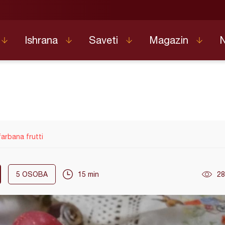
Ishrana
Saveti
Magazin
farbana frutti
5
OSOBA
15 min
28