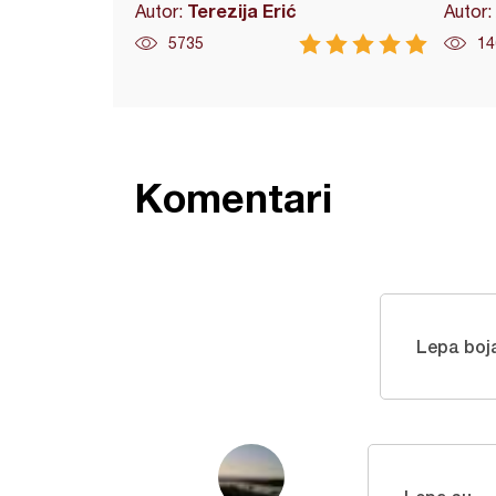
Terezija Erić
Autor:
Autor:
5735
14
Komentari
Lepa boja