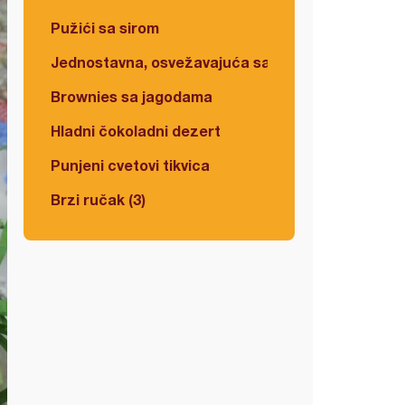
Pužići sa sirom
Jednostavna, osvežavajuća salata
Brownies sa jagodama
Hladni čokoladni dezert
Punjeni cvetovi tikvica
Brzi ručak (3)