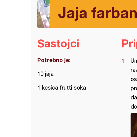
Jaja farban
Sastojci
Pr
Potrebno je:
Un
ra
10 jaja
os
1 kesica frutti soka
pr
da
do