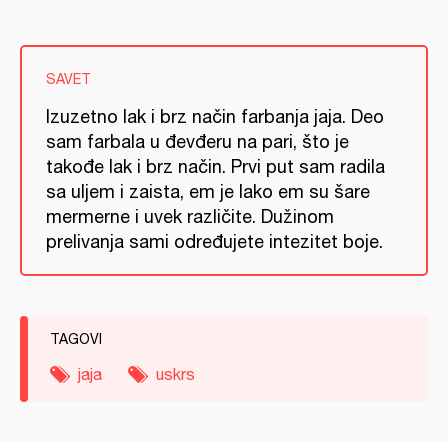
SAVET
Izuzetno lak i brz način farbanja jaja. Deo
sam farbala u đevđeru na pari, što je
takođe lak i brz način. Prvi put sam radila
sa uljem i zaista, em je lako em su šare
mermerne i uvek različite. Dužinom
prelivanja sami određujete intezitet boje.
TAGOVI
jaja
uskrs