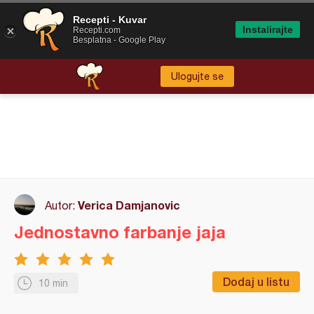
Recepti - Kuvar
Instalirajte
Recepti.com
Besplatna - Google Play
Ulogujte se
Verica Damjanovic
Autor:
Jednostavno farbanje jaja
Dodaj u listu
10 min