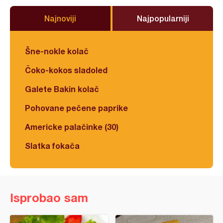
Najnoviji
Najpopularniji
Šne-nokle kolač
Čoko-kokos sladoled
Galete Bakin kolač
Pohovane pečene paprike
Americke palačinke (30)
Slatka fokača
Isprobao sam