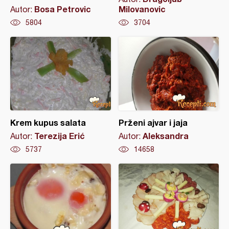
Bosa Petrovic
Milovanovic
Autor:
5804
3704
Krem kupus salata
Prženi ajvar i jaja
Terezija Erić
Aleksandra
Autor:
Autor:
5737
14658