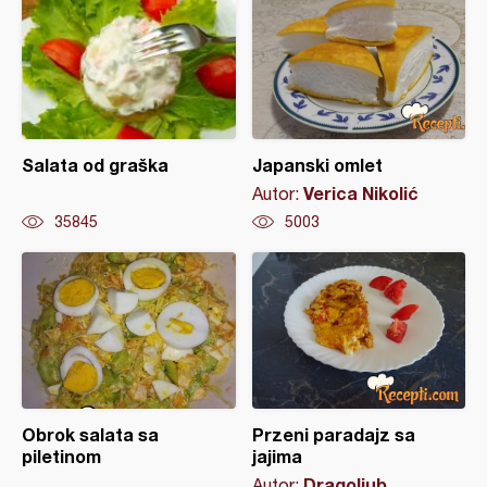
Salata od graška
Japanski omlet
Verica Nikolić
Autor:
35845
5003
Obrok salata sa
Przeni paradajz sa
piletinom
jajima
Dragoljub
Autor: