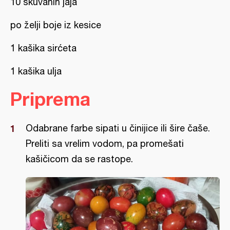
10 skuvanih jaja
po želji boje iz kesice
1 kašika sirćeta
1 kašika ulja
Priprema
Odabrane farbe sipati u činijice ili šire čaše.
Preliti sa vrelim vodom, pa promešati
kašičicom da se rastope.