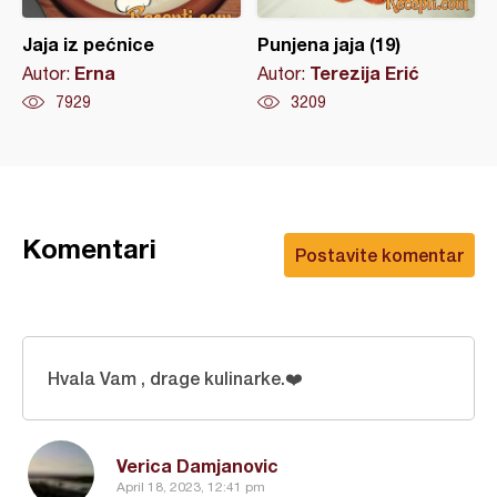
Jaja iz pećnice
Punjena jaja (19)
Erna
Terezija Erić
Autor:
Autor:
7929
3209
Komentari
Postavite komentar
Hvala Vam , drage kulinarke.❤️
Verica Damjanovic
April 18, 2023, 12:41 pm