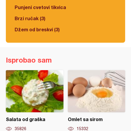
Punjeni cvetovi tikvica
Brzi ručak (3)
Džem od breskvi (3)
Isprobao sam
Salata od graška
Omlet sa sirom
35826
15332