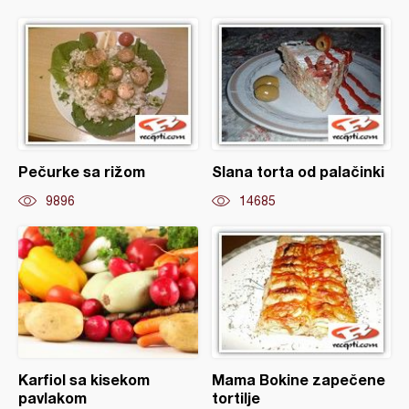
Pečurke sa rižom
Slana torta od palačinki
9896
14685
Karfiol sa kisekom
Mama Bokine zapečene
pavlakom
tortilje