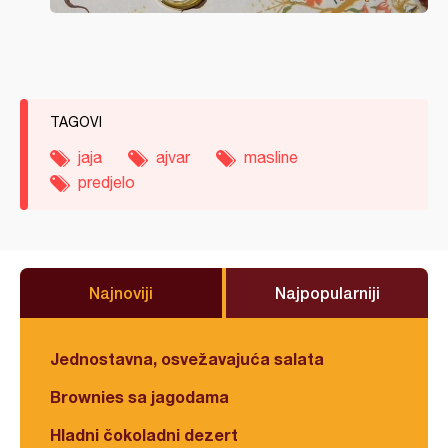
TAGOVI
jaja
ajvar
masline
predjelo
Najnoviji
Najpopularniji
Jednostavna, osvežavajuća salata
Brownies sa jagodama
Hladni čokoladni dezert