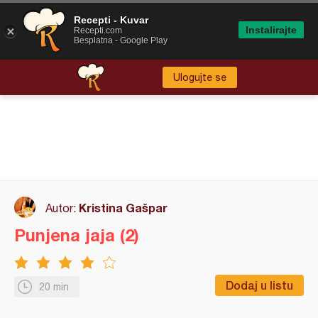
Recepti - Kuvar
Instalirajte
Recepti.com
Besplatna - Google Play
Ulogujte se
Kristina Gašpar
Autor:
Punjena jaja (2)
Dodaj u listu
20 min