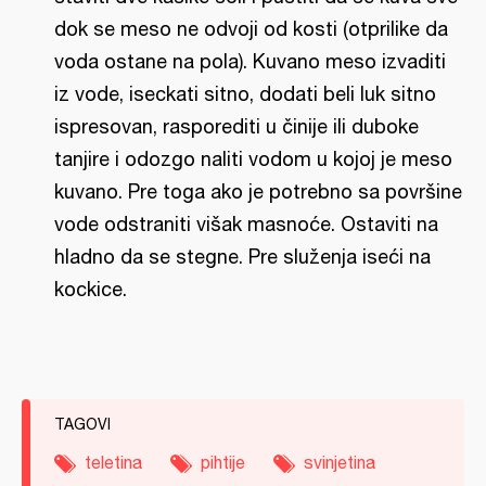
dok se meso ne odvoji od kosti (otprilike da
voda ostane na pola). Kuvano meso izvaditi
iz vode, iseckati sitno, dodati beli luk sitno
ispresovan, rasporediti u činije ili duboke
tanjire i odozgo naliti vodom u kojoj je meso
kuvano. Pre toga ako je potrebno sa površine
vode odstraniti višak masnoće. Ostaviti na
hladno da se stegne. Pre služenja iseći na
kockice.
TAGOVI
teletina
pihtije
svinjetina