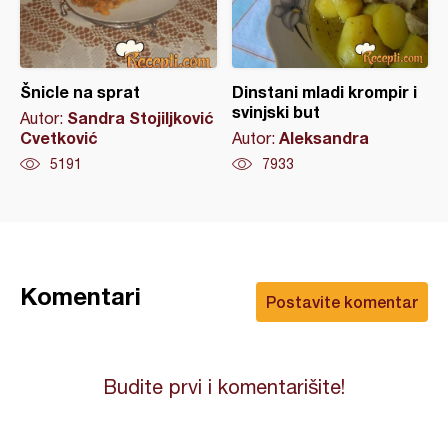
Šnicle na sprat
Dinstani mladi krompir i
svinjski but
Sandra Stojiljković
Autor:
Cvetković
Aleksandra
Autor:
5191
7933
Komentari
Postavite komentar
Budite prvi i komentarišite!