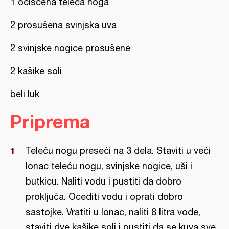
1 očišćena teleća noga
2 prosušena svinjska uva
2 svinjske nogice prosušene
2 kašike soli
beli luk
Priprema
Teleću nogu preseći na 3 dela. Staviti u veći
lonac teleću nogu, svinjske nogice, uši i
butkicu. Naliti vodu i pustiti da dobro
proključa. Ocediti vodu i oprati dobro
sastojke. Vratiti u lonac, naliti 8 litra vode,
staviti dve kašike soli i pustiti da se kuva sve