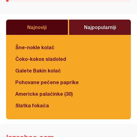
Najnoviji
Najpopularniji
Šne-nokle kolač
Čoko-kokos sladoled
Galete Bakin kolač
Pohovane pečene paprike
Americke palačinke (30)
Slatka fokača