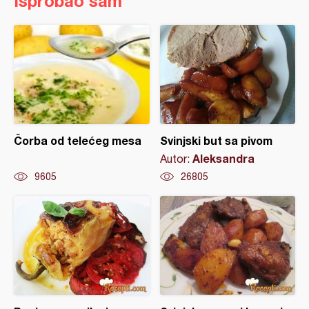
Isprobao sam
Čorba od telećeg mesa
Svinjski but sa pivom
Aleksandra
Autor:
9605
26805