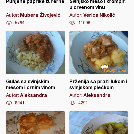
Punjene paprike iz rerne
Svinjsko meso i krompir,
u crvenom vinu
Mubera Živojević
Verica Nikolić
Autor:
Autor:
5764
11096
Gulaš sa svinjskim
Prženija sa praži lukom i
mesom i crnim vinom
svinjskom plećkom
Aleksandra
Aleksandra
Autor:
Autor:
8341
4291