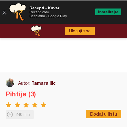
Recepti - Kuvar
Instalirajte
Recepti.com
Besplatna - Google Play
Ulogujte se
Tamara Ilic
Autor:
Pihtije (3)
Dodaj u listu
240 min