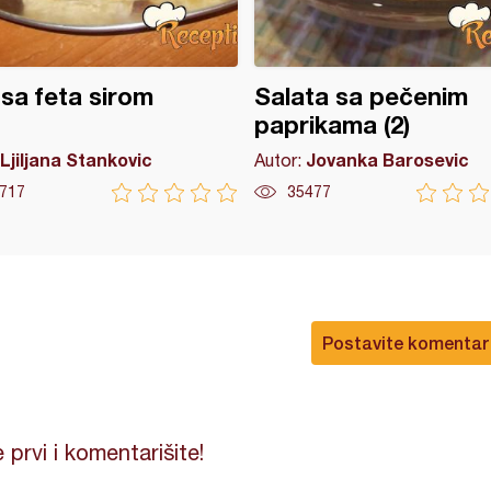
 sa feta sirom
Salata sa pečenim
paprikama (2)
Ljiljana Stankovic
Jovanka Barosevic
Autor:
717
35477
Postavite komentar
 prvi i komentarišite!