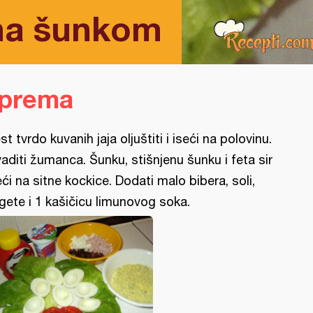
na šunkom
iprema
st tvrdo kuvanih jaja oljuštiti i iseći na polovinu.
vaditi žumanca. Šunku, stišnjenu šunku i feta sir
eći na sitne kockice. Dodati malo bibera, soli,
gete i 1 kašičicu limunovog soka.