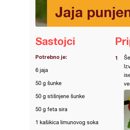
Jaja punje
Sastojci
Pr
Potrebno je:
Še
Iz
6 jaja
is
50 g šunke
ve
50 g stišnjene šunke
50 g feta sira
1 kašikica limunovog soka