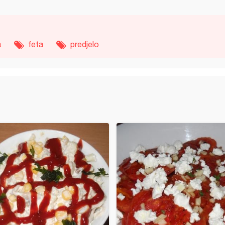
a
feta
predjelo