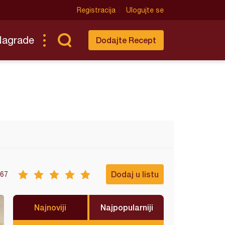
Registracija
Ulogujte se
Nagrade
Dodajte Recept
Dodaj u listu
67
Najnoviji
Najpopularniji