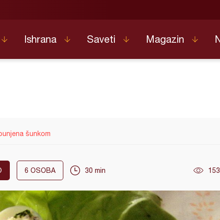
Ishrana
Saveti
Magazin
 punjena šunkom
O
6
OSOBA
30 min
153