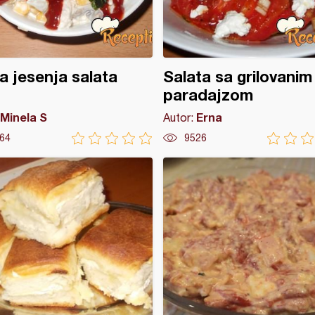
la jesenja salata
Salata sa grilovanim
paradajzom
Minela S
Erna
Autor:
64
9526