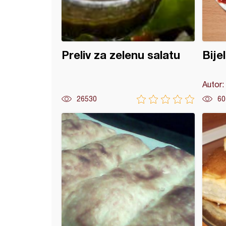
Preliv za zelenu salatu
Bije
Autor:
26530
60
tne Shaum rolne