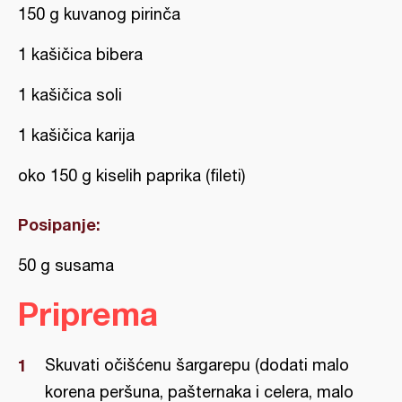
150 g kuvanog pirinča
1 kašičica bibera
1 kašičica soli
1 kašičica karija
oko 150 g kiselih paprika (fileti)
Posipanje:
50 g susama
Priprema
Skuvati očišćenu šargarepu (dodati malo
korena peršuna, pašternaka i celera, malo