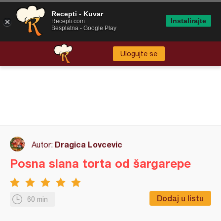
Recepti - Kuvar
Instalirajte
Recepti.com
Besplatna - Google Play
Ulogujte se
Dragica Lovcevic
Autor:
Posna slana torta od šargarepe
Dodaj u listu
60 min