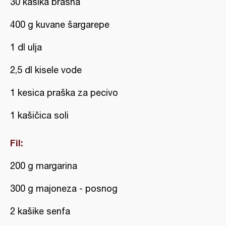
30 kašika brašna
400 g kuvane šargarepe
1 dl ulja
2,5 dl kisele vode
1 kesica praška za pecivo
1 kašičica soli
Fil:
200 g margarina
300 g majoneza - posnog
2 kašike senfa