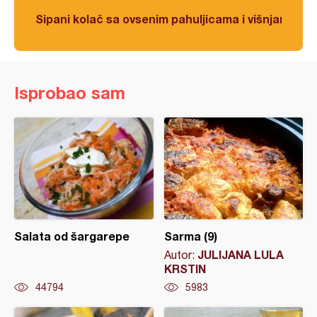
Sipani kolač sa ovsenim pahuljicama i višnjama
Isprobao sam
Salata od šargarepe
Sarma (9)
JULIJANA LULA
Autor:
KRSTIN
44794
5983