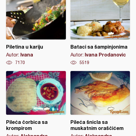
Piletina u kariju
Bataci sa šampinjonima
Ivana
Ivana Prodanovic
Autor:
Autor:
7170
5519
Pileća čorbica sa
Pileća šnicla sa
krompirom
muskatnim oraščićem
Aleksandra
Aleksandra