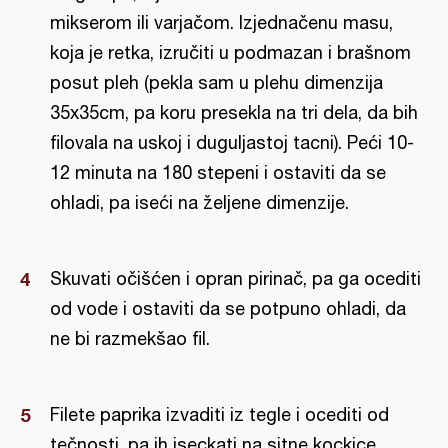
mikserom ili varjačom. Izjednačenu masu,
koja je retka, izručiti u podmazan i brašnom
posut pleh (pekla sam u plehu dimenzija
35x35cm, pa koru presekla na tri dela, da bih
filovala na uskoj i duguljastoj tacni). Peći 10-
12 minuta na 180 stepeni i ostaviti da se
ohladi, pa iseći na željene dimenzije.
Skuvati očišćen i opran pirinač, pa ga ocediti
od vode i ostaviti da se potpuno ohladi, da
ne bi razmekšao fil.
Filete paprika izvaditi iz tegle i ocediti od
tečnosti, pa ih iseckati na sitne kockice