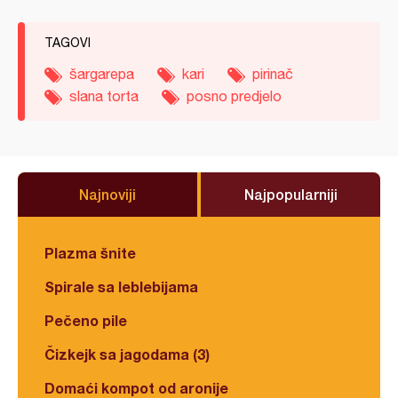
TAGOVI
šargarepa
kari
pirinač
slana torta
posno predjelo
Najnoviji
Najpopularniji
Plazma šnite
Spirale sa leblebijama
Pečeno pile
Čizkejk sa jagodama (3)
Domaći kompot od aronije