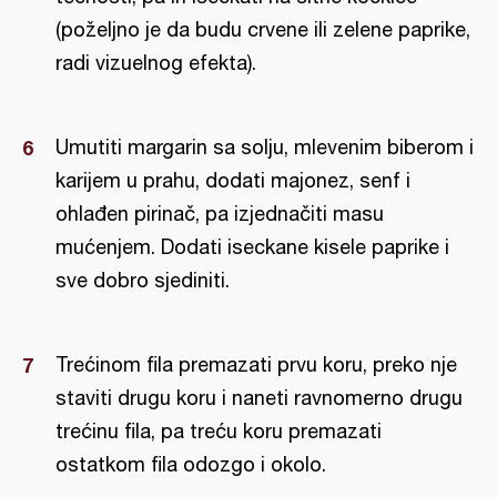
(poželjno je da budu crvene ili zelene paprike,
radi vizuelnog efekta).
Umutiti margarin sa solju, mlevenim biberom i
karijem u prahu, dodati majonez, senf i
ohlađen pirinač, pa izjednačiti masu
mućenjem. Dodati iseckane kisele paprike i
sve dobro sjediniti.
Trećinom fila premazati prvu koru, preko nje
staviti drugu koru i naneti ravnomerno drugu
trećinu fila, pa treću koru premazati
ostatkom fila odozgo i okolo.