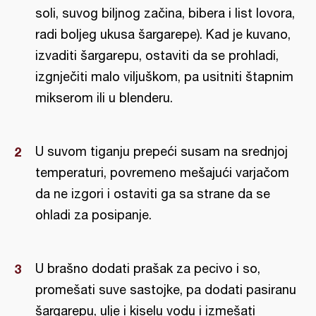
soli, suvog biljnog začina, bibera i list lovora,
radi boljeg ukusa šargarepe). Kad je kuvano,
izvaditi šargarepu, ostaviti da se prohladi,
izgnječiti malo viljuškom, pa usitniti štapnim
mikserom ili u blenderu.
U suvom tiganju prepeći susam na srednjoj
temperaturi, povremeno mešajući varjačom
da ne izgori i ostaviti ga sa strane da se
ohladi za posipanje.
U brašno dodati prašak za pecivo i so,
promešati suve sastojke, pa dodati pasiranu
šargarepu, ulje i kiselu vodu i izmešati