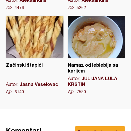
Autor:
Autor:
4476
5262
Začinski štapići
Namaz od leblebija sa
karijem
JULIJANA LULA
Autor:
Jasna Veselovac
KRSTIN
Autor:
6140
7580
Komentari