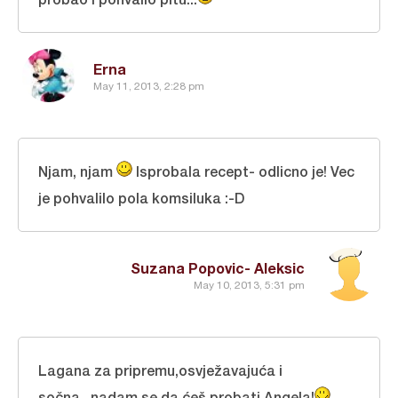
Erna
May 11, 2013, 2:28 pm
Njam, njam
Isprobala recept- odlicno je! Vec
je pohvalilo pola komsiluka :-D
Suzana Popovic- Aleksic
May 10, 2013, 5:31 pm
Lagana za pripremu,osvježavajuća i
sočna...nadam se da ćeš probati Angela!