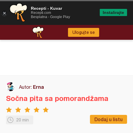
Recepti - Kuvar
Instalirajte
Recepti.com
Besplatna - Google Play
Ulogujte se
Erna
Autor:
Sočna pita sa pomorandžama
Dodaj u listu
20 min