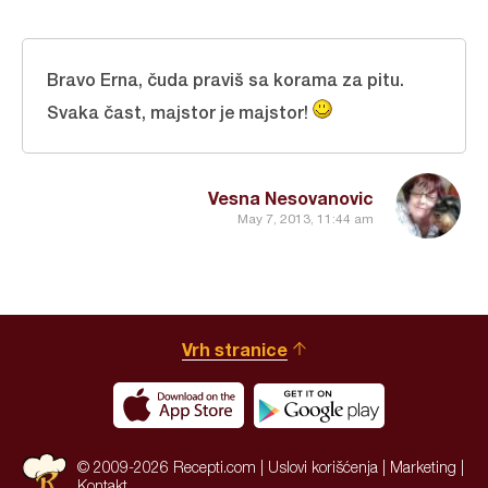
Bravo Erna, čuda praviš sa korama za pitu.
Svaka čast, majstor je majstor!
Vesna Nesovanovic
May 7, 2013, 11:44 am
Vrh stranice
© 2009-2026 Recepti.com |
Uslovi korišćenja
|
Marketing
|
Kontakt