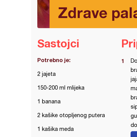
Zdrave pal
Sastojci
Pr
Potrebno je:
Do
br
2 jajeta
ja
150-200 ml mlijeka
ma
br
1 banana
si
2 kašike otopljenog putera
gu
do
1 kašika meda