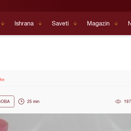
Ishrana
Saveti
Magazin
nke
OBA
25 min
197