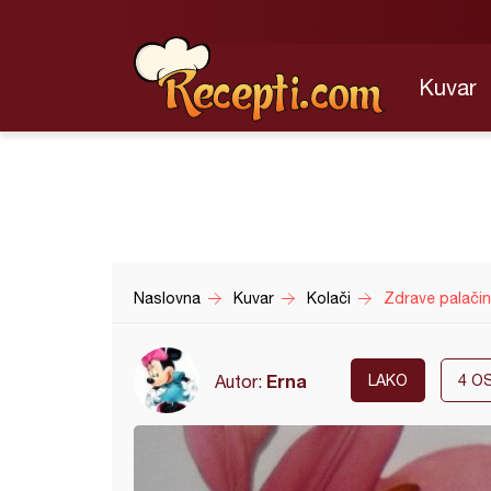
Kuvar
Naslovna
Kuvar
Kolači
Zdrave palači
Erna
Autor:
LAKO
4
OS