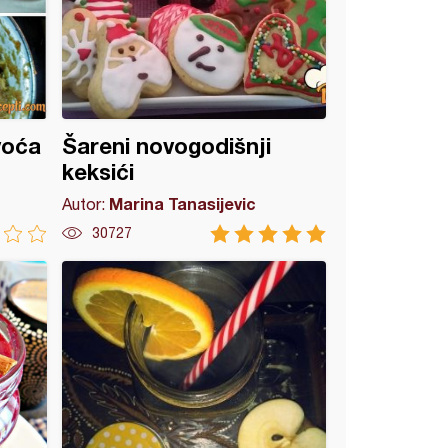
voća
Šareni novogodišnji
keksići
Marina Tanasijevic
Autor:
30727