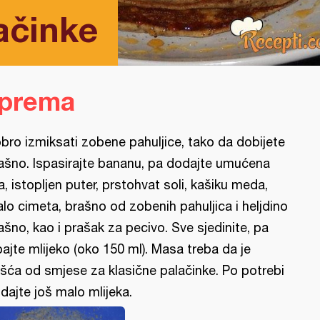
ačinke
iprema
bro izmiksati zobene pahuljice, tako da dobijete
ašno. Ispasirajte bananu, pa dodajte umućena
ja, istopljen puter, prstohvat soli, kašiku meda,
lo cimeta, brašno od zobenih pahuljica i heljdino
ašno, kao i prašak za pecivo. Sve sjedinite, pa
pajte mlijeko (oko 150 ml). Masa treba da je
šća od smjese za klasične palačinke. Po potrebi
dajte još malo mlijeka.