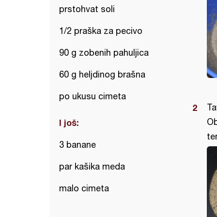
prstohvat soli
1/2 praška za pecivo
90 g zobenih pahuljica
60 g heljdinog brašna
po ukusu cimeta
Ta
Ob
I još:
te
3 banane
par kašika meda
malo cimeta