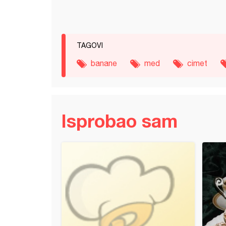
TAGOVI
banane
med
cimet
Isprobao sam
i novogodišnji keksići