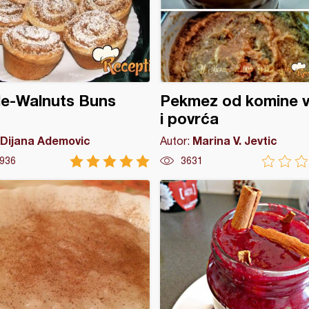
le-Walnuts Buns
Pekmez od komine 
i povrća
Dijana Ademovic
Marina V. Jevtic
Autor:
936
3631