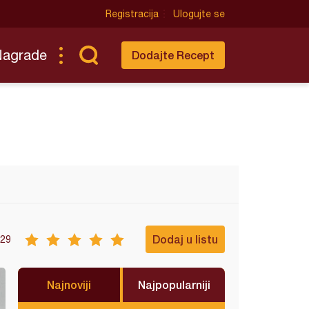
Registracija
Ulogujte se
Nagrade
Dodajte Recept
Dodaj u listu
29
Najnoviji
Najpopularniji