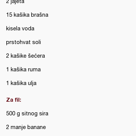
2 jajeta
15 kašika brašna
kisela voda
prstohvat soli
2 kašike šećera
1 kašika ruma
1 kašika ulja
Za fil:
500 g sitnog sira
2 manje banane