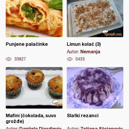
Punjene palačinke
Limun kolač (3)
Nemanja
Autor:
33827
5433
Mafini (čokolada, suvo
Slatki rezanci
grožđe)
Danijela Djordjevic
Tatjana Stojanovic
Autor:
Autor: