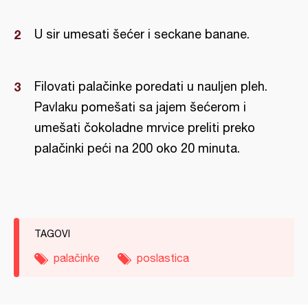
U sir umesati šećer i seckane banane.
Filovati palačinke poredati u nauljen pleh.
Pavlaku pomešati sa jajem šećerom i
umešati čokoladne mrvice preliti preko
palačinki peći na 200 oko 20 minuta.
TAGOVI
palačinke
poslastica