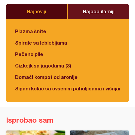
Najnoviji
Najpopularniji
Plazma šnite
Spirale sa leblebijama
Pečeno pile
Čizkejk sa jagodama (3)
Domaći kompot od aronije
Sipani kolač sa ovsenim pahuljicama i višnjama
Isprobao sam