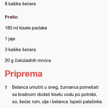
8 kašika šećera
Preliv:
180 ml kisele pavlake
1 jaje
3 kašike šećera
20 g čokoladnih mrvica
Priprema
Belanca umutiti u sneg, žumanca pomešati
sa brašnom dodati kiselu vodu po potrebi,
so, šećer, rum, ulje i belanca. Ispeći palačinke.