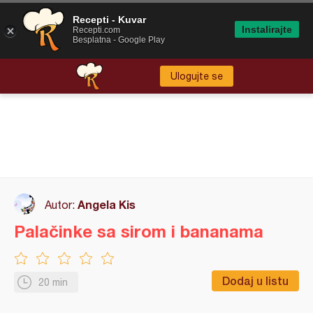
Recepti - Kuvar
Instalirajte
Recepti.com
Besplatna - Google Play
Ulogujte se
Angela Kis
Autor:
Palačinke sa sirom i bananama
Dodaj u listu
20 min