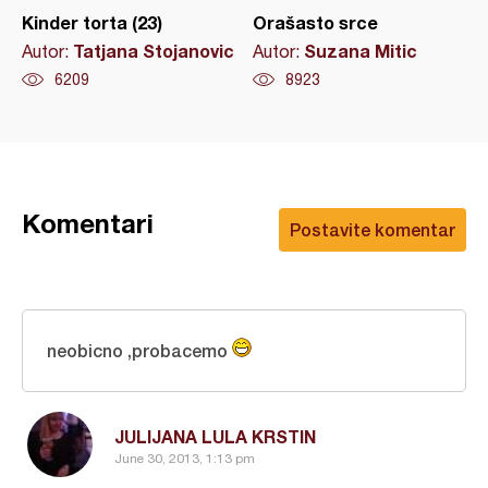
Kinder torta (23)
Orašasto srce
Tatjana Stojanovic
Suzana Mitic
Autor:
Autor:
6209
8923
Komentari
Postavite komentar
neobicno ,probacemo
JULIJANA LULA KRSTIN
June 30, 2013, 1:13 pm