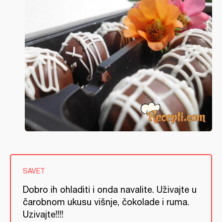
SAVET
Dobro ih ohladiti i onda navalite. Uživajte u
čarobnom ukusu višnje, čokolade i ruma.
Uzivajte!!!!