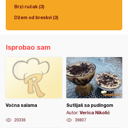
Brzi ručak (3)
Džem od breskvi (3)
Isprobao sam
Voćna salama
Sutlijaš sa pudingom
Verica Nikolić
Autor:
20336
39807