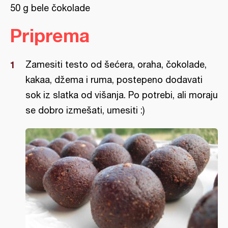
50 g bele čokolade
Priprema
Zamesiti testo od šećera, oraha, čokolade,
kakaa, džema i ruma, postepeno dodavati
sok iz slatka od višanja. Po potrebi, ali moraju
se dobro izmešati, umesiti :)