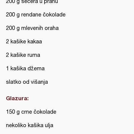
200 g šećera u prahu
200 g rendane čokolade
200 g mlevenih oraha
2 kašike kakaa
2 kašike ruma
1 kašika džema
slatko od višanja
Glazura:
150 g crne čokolade
nekoliko kašika ulja