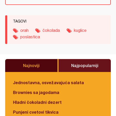
TAGOVI
orah
čokolada
kuglice
poslastica
Najnoviji
Najpopularniji
Jednostavna, osvežavajuća salata
Brownies sa jagodama
Hladni čokoladni dezert
Punjeni cvetovi tikvica