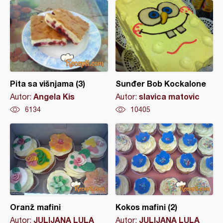
Pita sa višnjama (3)
Sunđer Bob Kockalone
Angela Kis
slavica matovic
Autor:
Autor:
6134
10405
Oranž mafini
Kokos mafini (2)
JULIJANA LULA
JULIJANA LULA
Autor:
Autor: