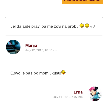
Jel da,ajde pravi pa me zovi na probu
<3
Marija
July 12, 2013, 10:58 am
E,ovo je baš po mom ukusu!
Erna
July 11, 2013, 4:37 pm