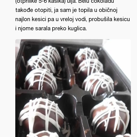
(otprilike 5-6 kašika) ulja. Belu čokoladu
takođe otopiti, ja sam je topila u običnoj
najlon kesici pa u vreloj vodi, probušila kesicu
i njome sarala preko kuglica.