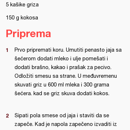
5 kašike griza
150 g kokosa
Priprema
Prvo pripremati koru. Umutiti penasto jaja sa
šećerom dodati mleko i ulje pomešati i
dodati brašno, kakao i prašak za pecivo.
Odložiti smesu sa strane. U međuvremenu
skuvati griz u 600 ml mleka i 300 grama
šećera. kad se griz skuva dodati kokos.
Sipati pola smese od jaja i staviti da se
zapeče. Kad je napola zapečeno izvaditi iz