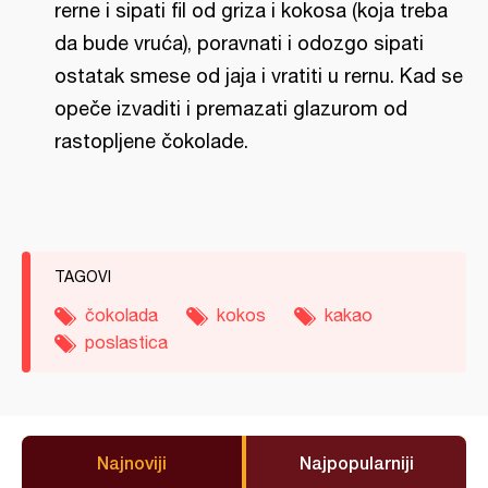
rerne i sipati fil od griza i kokosa (koja treba
da bude vruća), poravnati i odozgo sipati
ostatak smese od jaja i vratiti u rernu. Kad se
opeče izvaditi i premazati glazurom od
rastopljene čokolade.
TAGOVI
čokolada
kokos
kakao
poslastica
Najnoviji
Najpopularniji