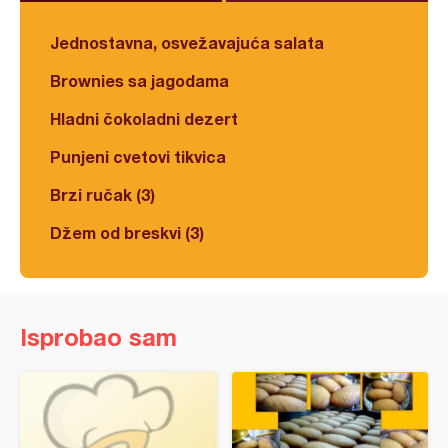
Jednostavna, osvežavajuća salata
Brownies sa jagodama
Hladni čokoladni dezert
Punjeni cvetovi tikvica
Brzi ručak (3)
Džem od breskvi (3)
Isprobao sam