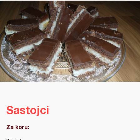
Sastojci
Za koru: