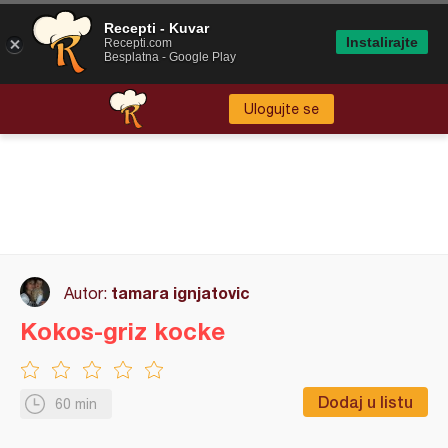
Recepti - Kuvar
Instalirajte
Recepti.com
Besplatna - Google Play
Ulogujte se
tamara ignjatovic
Autor:
Kokos-griz kocke
Dodaj u listu
60 min