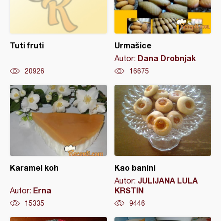
Tuti fruti
Urmašice
Dana Drobnjak
Autor:
20926
16675
Karamel koh
Kao banini
JULIJANA LULA
Autor:
Erna
KRSTIN
Autor:
15335
9446