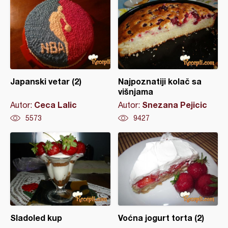
Japanski vetar (2)
Najpoznatiji kolač sa
višnjama
Ceca Lalic
Snezana Pejicic
Autor:
Autor:
5573
9427
Sladoled kup
Voćna jogurt torta (2)