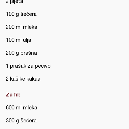
2 jajeta
100 g šećera
200 ml mleka
100 ml ulja
200 g brašna
1 prašak za pecivo
2 kašike kakaa
Za fil:
600 ml mleka
300 g šećera