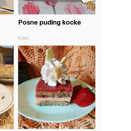
Posne puding kocke
Kolači