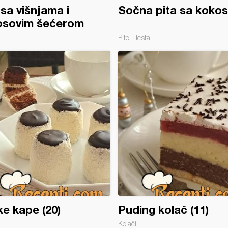
 sa višnjama i
Sočna pita sa koko
osovim šećerom
Pite i Testa
e kape (20)
Puding kolač (11)
Kolači