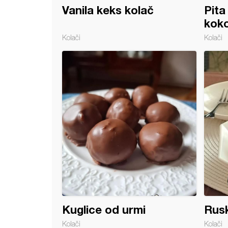
Vanila keks kolač
Pita
kok
Kolači
Kolači
ice s bananama
Kuglice od urmi
Rusk
Kolači
Kolači