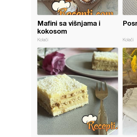
Mafini sa višnjama i
Posn
kokosom
Kolači
Kolači
đica jagoda kolač