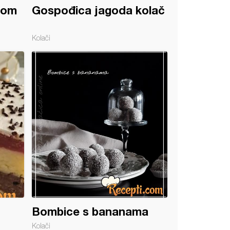
som
Gospođica jagoda kolač
Kolači
Bombice s bananama
Kolači