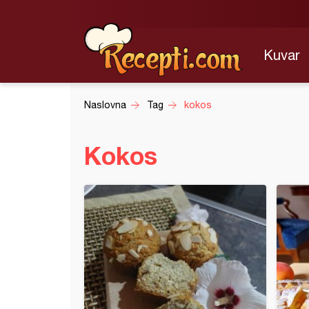
Kuvar
Naslovna
Tag
kokos
Kokos
stica sa breskvama