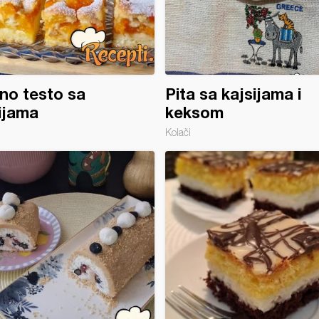
no testo sa
Pita sa kajsijama i
ijama
keksom
Kolači