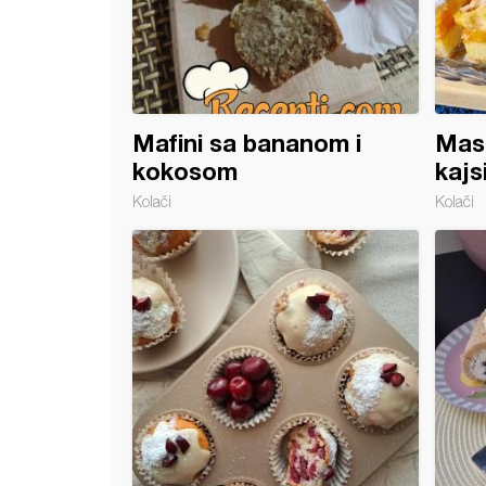
Mafini sa bananom i
Mas
kokosom
kajs
Kolači
Kolači
 puding kocke