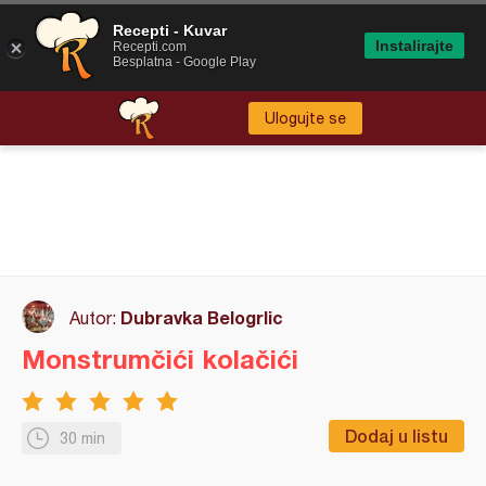
Recepti - Kuvar
Instalirajte
Recepti.com
Besplatna - Google Play
Ulogujte se
Dubravka Belogrlic
Autor:
Monstrumčići kolačići
Dodaj u listu
30 min