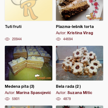
Tuti fruti
Plazma-lešnik torta
Kristina Virag
Autor:
20944
44694
Medena pita (3)
Bela rada (2 )
Marina Spasojević
Suzana Mitic
Autor:
Autor:
5901
4879