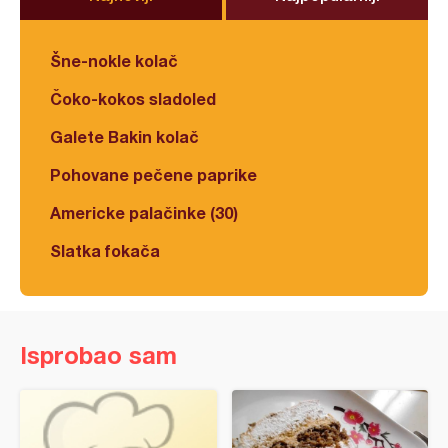
Šne-nokle kolač
Čoko-kokos sladoled
Galete Bakin kolač
Pohovane pečene paprike
Americke palačinke (30)
Slatka fokača
Isprobao sam