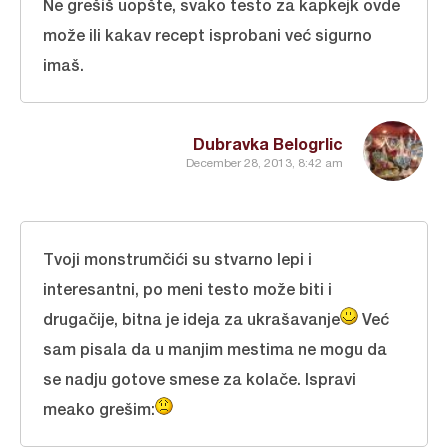
Ne grešiš uopšte, svako testo za kapkejk ovde
može ili kakav recept isprobani već sigurno
imaš.
Dubravka Belogrlic
December 28, 2013, 8:42 am
Tvoji monstrumčići su stvarno lepi i
interesantni, po meni testo može biti i
drugačije, bitna je ideja za ukrašavanje
Već
sam pisala da u manjim mestima ne mogu da
se nadju gotove smese za kolače. Ispravi
meako grešim: