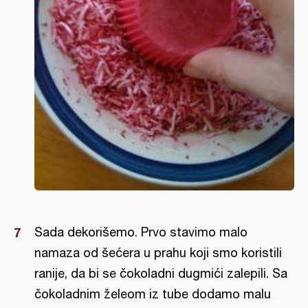
Sada dekorišemo. Prvo stavimo malo
namaza od šećera u prahu koji smo koristili
ranije, da bi se čokoladni dugmići zalepili. Sa
čokoladnim želeom iz tube dodamo malu