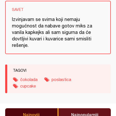
SAVET
Izvinjavam se svima koji nemaju
mogućnost da nabave gotov miks za
vanila kapkejks ali sam sigurna da će
dovtljivi kuvari i kuvarice sami smisliti
rešenje.
TAGOVI
čokolada
poslastica
cupcake
Najnoviji
Najpopularniji