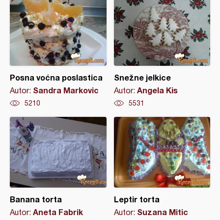
Posna voćna poslastica
Snežne jelkice
Sandra Markovic
Angela Kis
Autor:
Autor:
5210
5531
Banana torta
Leptir torta
Aneta Fabrik
Suzana Mitic
Autor:
Autor: