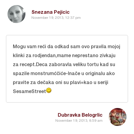
Snezana Pejicic
November 19, 2013, 12:37 pm
Mogu vam reći da odkad sam ovo pravila mojoj
klinki za rodjendan,mame neprestano zivkaju
za recept.Deca zaboravla veliku tortu kad su
spazile monstrumćčiće-Inače u originalu ako
pravite za dečaka oni su plavi=kao u seriji
SesameStreet
Dubravka Belogrlic
November 19, 2013, 8:59 am