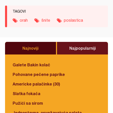
TAGOVI
orah
šnite
poslastica
Najnoviji
Najpopularniji
Galete Bakin kolač
Pohovane pečene paprike
Americke palačinke (30)
Slatka fokača
Pužići sa sirom
Jednostavna, osvežavajuća salata