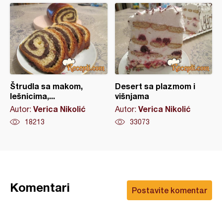
Štrudla sa makom,
Desert sa plazmom i
lešnicima,...
višnjama
Verica Nikolić
Verica Nikolić
Autor:
Autor:
18213
33073
Komentari
Postavite komentar