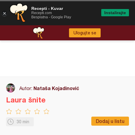
Recepti - Kuvar
Instalirajte
Recepti.com
Besplatna - Google Play
Ulogujte se
Nataša Kojadinović
Autor:
Laura šnite
Dodaj u listu
30 min