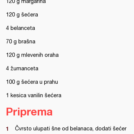
120 g margarina
120 g šećera
4 belanceta
70 g brašna
120 g mlevenih oraha
4 žumanceta
100 g šećera u prahu
1 kesica vanilin šećera
Priprema
Čvrsto ulupati šne od belanaca, dodati šećer