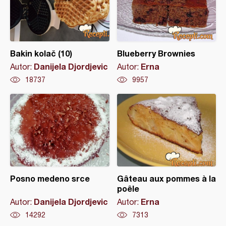
Bakin kolač (10)
Blueberry Brownies
Danijela Djordjevic
Erna
Autor:
Autor:
18737
9957
Posno medeno srce
Gâteau aux pommes à la
poêle
Danijela Djordjevic
Erna
Autor:
Autor:
14292
7313