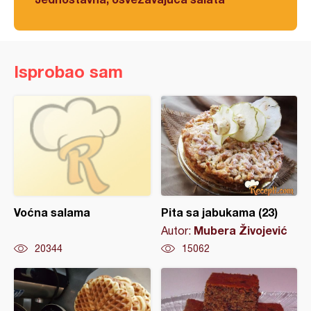
Isprobao sam
Voćna salama
Pita sa jabukama (23)
Mubera Živojević
Autor:
20344
15062