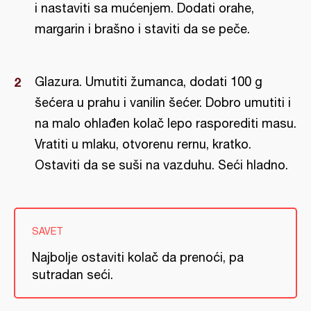
i nastaviti sa mućenjem. Dodati orahe,
margarin i brašno i staviti da se peče.
Glazura. Umutiti žumanca, dodati 100 g
šećera u prahu i vanilin šećer. Dobro umutiti i
na malo ohlađen kolač lepo rasporediti masu.
Vratiti u mlaku, otvorenu rernu, kratko.
Ostaviti da se suši na vazduhu. Seći hladno.
SAVET
Najbolje ostaviti kolač da prenoći, pa
sutradan seći.