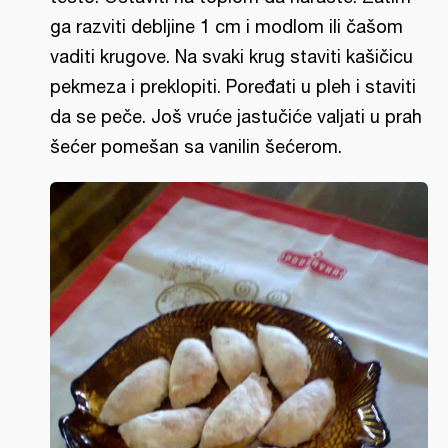
ga razviti debljine 1 cm i modlom ili čašom
vaditi krugove. Na svaki krug staviti kašičicu
pekmeza i preklopiti. Poređati u pleh i staviti
da se peče. Još vruće jastučiće valjati u prah
šećer pomešan sa vanilin šećerom.