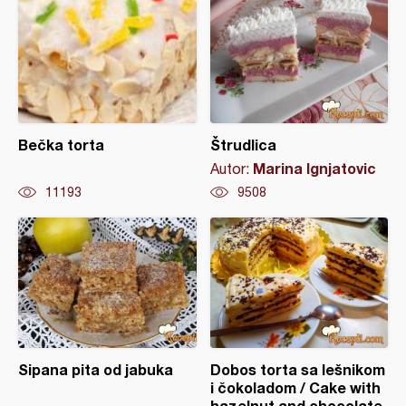
Bečka torta
Štrudlica
Marina Ignjatovic
Autor:
11193
9508
Sipana pita od jabuka
Dobos torta sa lešnikom
i čokoladom / Cake with
hazelnut and chocolate