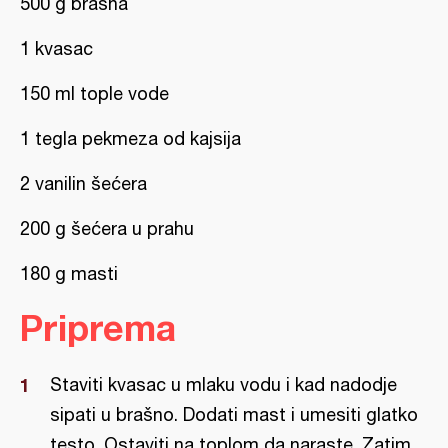
500 g brašna
1 kvasac
150 ml tople vode
1 tegla pekmeza od kajsija
2 vanilin šećera
200 g šećera u prahu
180 g masti
Priprema
Staviti kvasac u mlaku vodu i kad nadodje
sipati u brašno. Dodati mast i umesiti glatko
testo. Ostaviti na toplom da naraste. Zatim