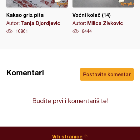
Kakao griz pita
Voćni kolač (14)
Tanja Djordjevic
Milica Zivkovic
Autor:
Autor:
10861
6444
Komentari
Postavite komentar
Budite prvi i komentarišite!
Vrh stranice