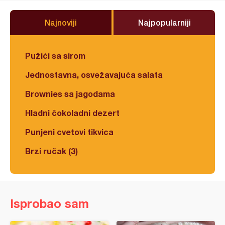
Najnoviji
Najpopularniji
Pužići sa sirom
Jednostavna, osvežavajuća salata
Brownies sa jagodama
Hladni čokoladni dezert
Punjeni cvetovi tikvica
Brzi ručak (3)
Isprobao sam