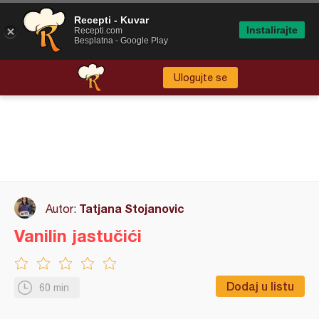
Recepti - Kuvar
Instalirajte
Recepti.com
Besplatna - Google Play
Ulogujte se
Tatjana Stojanovic
Autor:
Vanilin jastučići
Dodaj u listu
60 min