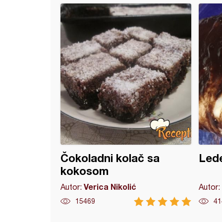
i rolat
Čokoladni kolač sa
Lede
kokosom
Verica Nikolić
Autor:
Autor:
15469
41