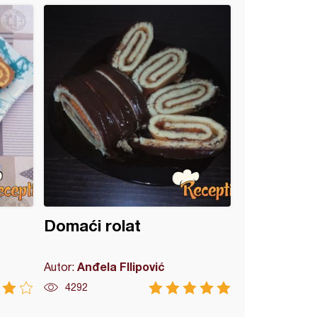
Domaći rolat
Anđela FIlipović
Autor:
4292