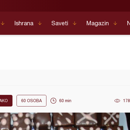
Ishrana
Saveti
Magazin
AKO
60
OSOBA
60 min
178