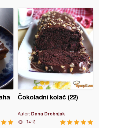
raha
Čokoladni kolač (22)
Dana Drobnjak
Autor:
7413