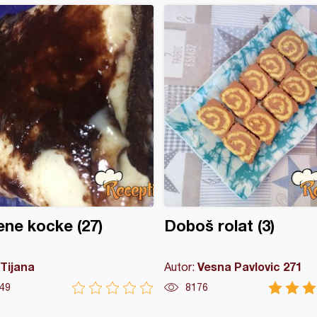
ne kocke (27)
Doboš rolat (3)
Tijana
Vesna Pavlovic 271
Autor:
49
8176