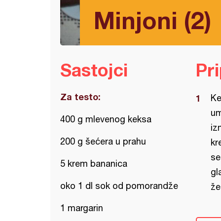
Minjoni (2)
Sastojci
Pr
Za testo:
Ke
um
400 g mlevenog keksa
iz
200 g šećera u prahu
kr
se
5 krem bananica
gl
oko 1 dl sok od pomorandže
žel
1 margarin