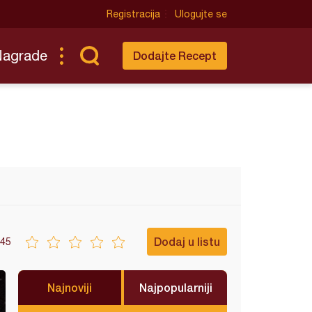
Registracija
Ulogujte se
Nagrade
Dodajte Recept
Dodaj u listu
45
Najnoviji
Najpopularniji