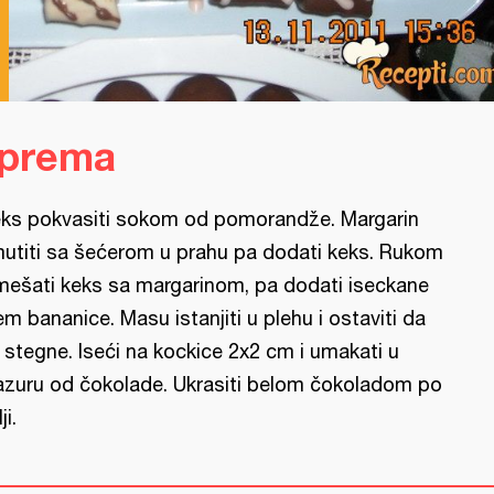
iprema
ks pokvasiti sokom od pomorandže. Margarin
utiti sa šećerom u prahu pa dodati keks. Rukom
mešati keks sa margarinom, pa dodati iseckane
em bananice. Masu istanjiti u plehu i ostaviti da
 stegne. Iseći na kockice 2x2 cm i umakati u
azuru od čokolade. Ukrasiti belom čokoladom po
ji.