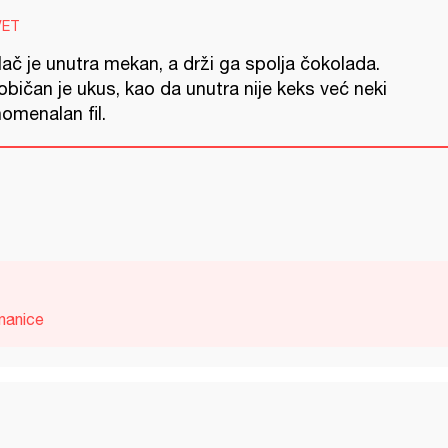
VET
ač je unutra mekan, a drži ga spolja čokolada.
bičan je ukus, kao da unutra nije keks već neki
omenalan fil.
nanice