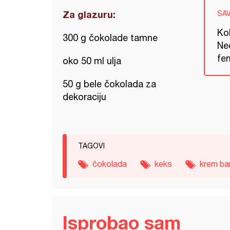
Za glazuru:
SA
Kol
300 g čokolade tamne
Neo
fen
oko 50 ml ulja
50 g bele čokolada za
dekoraciju
TAGOVI
čokolada
keks
krem ba
Isprobao sam