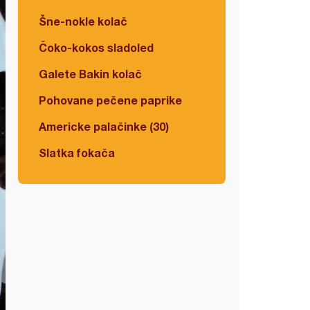
Šne-nokle kolač
Čoko-kokos sladoled
Galete Bakin kolač
Pohovane pečene paprike
Americke palačinke (30)
Slatka fokača