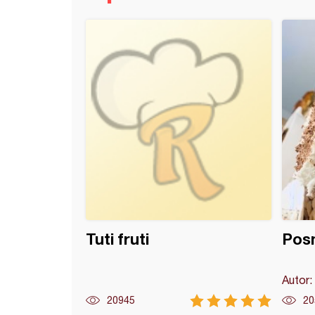
adni kolač (22)
Tuti fruti
Posn
Autor:
20945
20