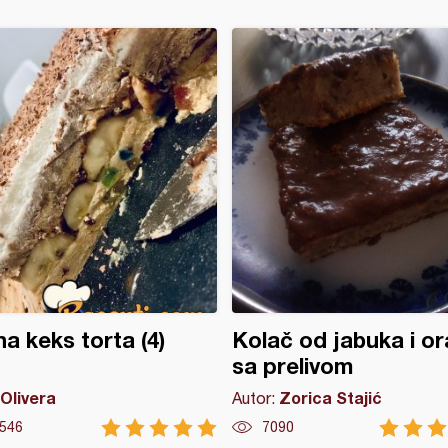
a keks torta (4)
Kolač od jabuka i o
sa prelivom
Olivera
Zorica Stajić
Autor:
546
7090