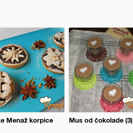
ke Menaž korpice
Mus od čokolade (3)