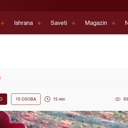
Ishrana
Saveti
Magazin
)
O
10
OSOBA
15 min
93