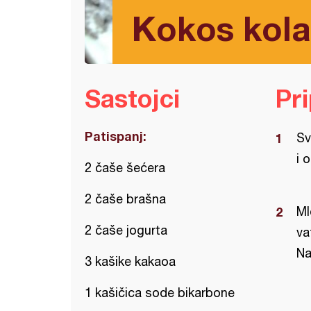
Kokos kola
Sastojci
Pr
Patispanj:
Sv
i 
2 čaše šećera
2 čaše brašna
Ml
2 čaše jogurta
va
Na
3 kašike kakaoa
1 kašičica sode bikarbone