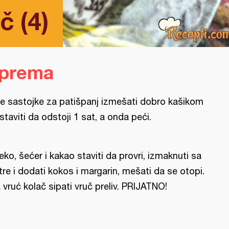
č (4)
iprema
e sastojke za patišpanj izmešati dobro kašikom
ostaviti da odstoji 1 sat, a onda peći.
eko, šećer i kakao staviti da provri, izmaknuti sa
tre i dodati kokos i margarin, mešati da se otopi.
 vruć kolač sipati vruč preliv. PRIJATNO!