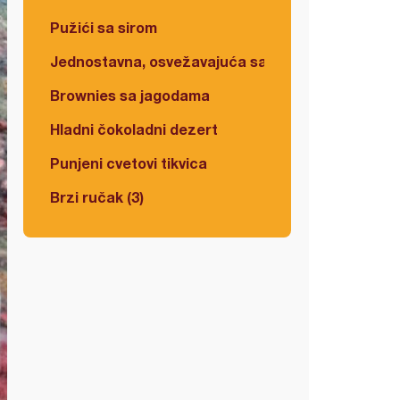
Pužići sa sirom
Jednostavna, osvežavajuća salata
Brownies sa jagodama
Hladni čokoladni dezert
Punjeni cvetovi tikvica
Brzi ručak (3)