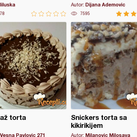
liluska
Dijana Ademovic
Autor:
78
7595
až torta
Snickers torta sa
kikirikijem
Vesna Pavlovic 271
Milanovic Milosava
Autor: