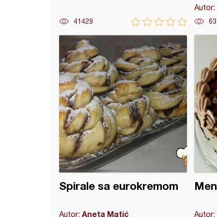
Autor:
41429
63
 torta (11)
Spirale sa eurokremom
Men
Aneta Matić
Autor:
Autor: