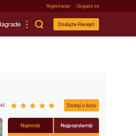
Registracija
Ulogujte se
Nagrade
Dodajte Recept
Dodaj u listu
42
Najnoviji
Najpopularniji