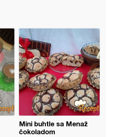
Mini buhtle sa Menaž
čokoladom