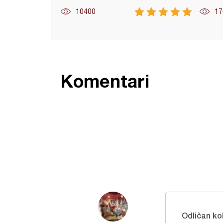
10400
17
Komentari
Odličan ko