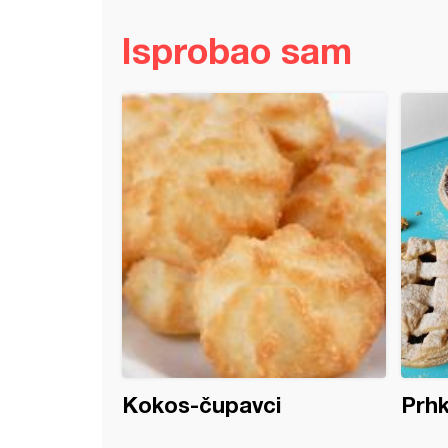
Isprobao sam
buhtle sa Menaž čokoladom
Kokos-čupavci
Prh