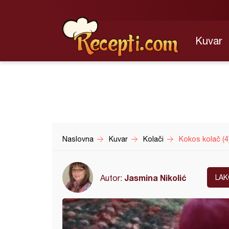
Kuvar
Naslovna
Kuvar
Kolači
Kokos kolač (4
Jasmina Nikolić
Autor:
LAK