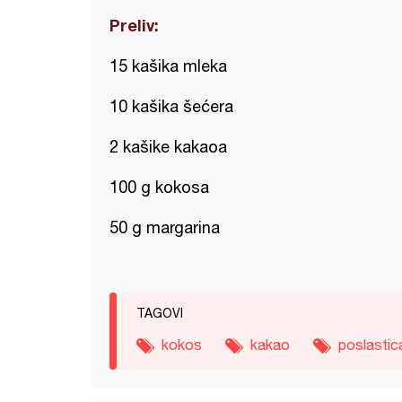
Preliv:
15 kašika mleka
10 kašika šećera
2 kašike kakaoa
100 g kokosa
50 g margarina
TAGOVI
kokos
kakao
poslastic