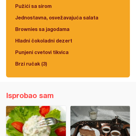
Pužići sa sirom
Jednostavna, osvežavajuća salata
Brownies sa jagodama
Hladni čokoladni dezert
Punjeni cvetovi tikvica
Brzi ručak (3)
Isprobao sam