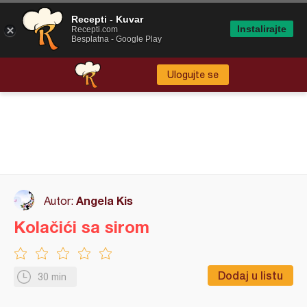
Recepti - Kuvar
Instalirajte
Recepti.com
Besplatna - Google Play
Ulogujte se
Angela Kis
Autor:
Kolačići sa sirom
Dodaj u listu
30 min