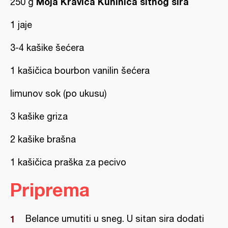
Moja Kravica Kuhinica sitnog sira
250 g
1 jaje
3-4 kašike šećera
1 kašičica bourbon vanilin šećera
limunov sok (po ukusu)
3 kašike griza
2 kašike brašna
1 kašičica praška za pecivo
Priprema
Belance umutiti u sneg. U sitan sira dodati