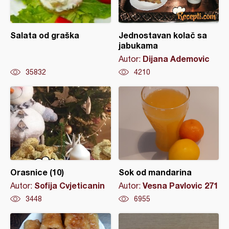
Salata od graška
Jednostavan kolač sa
jabukama
Dijana Ademovic
Autor:
35832
4210
Orasnice (10)
Sok od mandarina
Sofija Cvjeticanin
Vesna Pavlovic 271
Autor:
Autor:
3448
6955