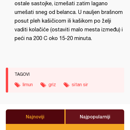
ostale sastojke, izmešati zatim lagano
umešati sneg od belanca. U nauljen brašnom
posut pleh kašičicom ili kašikom po želji
vaditi kolačiće (ostaviti malo mesta između) i
peći na 200 C oko 15-20 minuta.
TAGOVI
limun
griz
sitan sir
Najnoviji
Najpopularniji