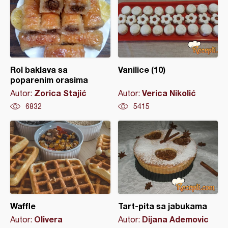
Rol baklava sa
Vanilice (10)
poparenim orasima
Zorica Stajić
Verica Nikolić
Autor:
Autor:
6832
5415
Waffle
Tart-pita sa jabukama
Olivera
Dijana Ademovic
Autor:
Autor: