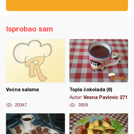
Isprobao sam
Voćna salama
Topla čokolada (6)
Vesna Pavlovic 271
Autor:
20347
3959