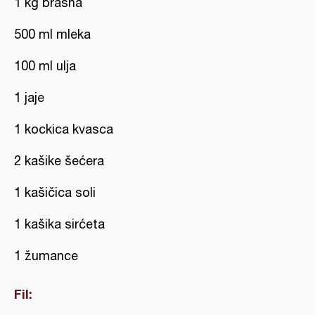
1 kg brašna
500 ml mleka
100 ml ulja
1 jaje
1 kockica kvasca
2 kašike šećera
1 kašičica soli
1 kašika sirćeta
1 žumance
Fil: