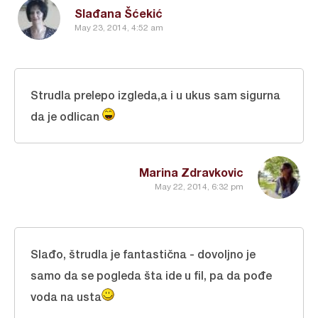
Slađana Šćekić
May 23, 2014, 4:52 am
Strudla prelepo izgleda,a i u ukus sam sigurna
da je odlican
Marina Zdravkovic
May 22, 2014, 6:32 pm
Slađo, štrudla je fantastična - dovoljno je
samo da se pogleda šta ide u fil, pa da pođe
voda na usta