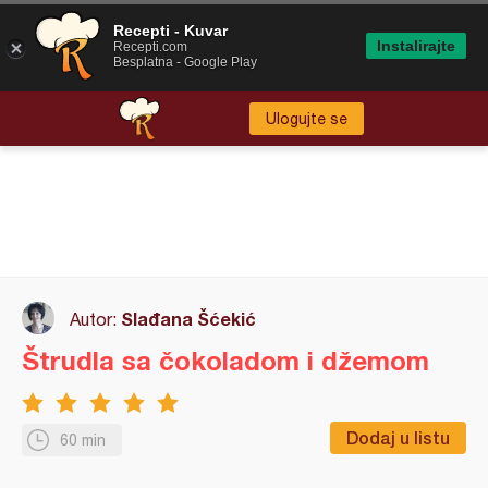
Recepti - Kuvar
Instalirajte
Recepti.com
Besplatna - Google Play
Ulogujte se
Slađana Šćekić
Autor:
Štrudla sa čokoladom i džemom
Dodaj u listu
60 min