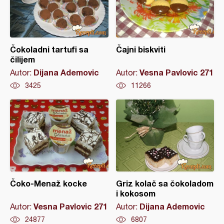
Čokoladni tartufi sa
Čajni biskviti
čilijem
Dijana Ademovic
Vesna Pavlovic 271
Autor:
Autor:
3425
11266
Čoko-Menaž kocke
Griz kolač sa čokoladom
i kokosom
Vesna Pavlovic 271
Dijana Ademovic
Autor:
Autor:
24877
6807