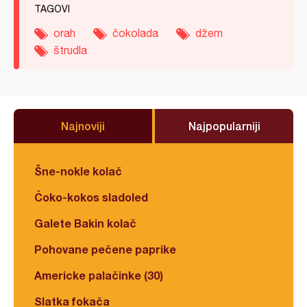
TAGOVI
orah
čokolada
džem
štrudla
Najnoviji
Najpopularniji
Šne-nokle kolač
Čoko-kokos sladoled
Galete Bakin kolač
Pohovane pečene paprike
Americke palačinke (30)
Slatka fokača