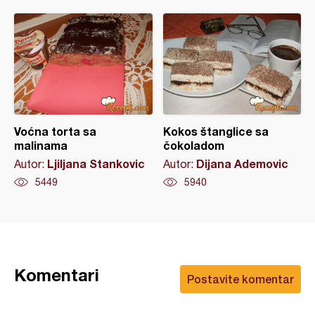
Voćna torta sa
Kokos štanglice sa
malinama
čokoladom
Ljiljana Stankovic
Dijana Ademovic
Autor:
Autor:
5449
5940
Komentari
Postavite komentar