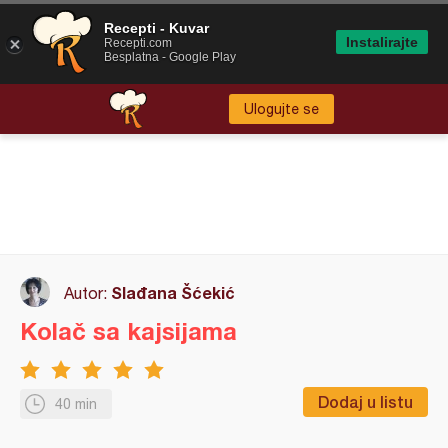
Recepti - Kuvar
Instalirajte
Recepti.com
Besplatna - Google Play
Ulogujte se
Slađana Šćekić
Autor:
Kolač sa kajsijama
Dodaj u listu
40 min