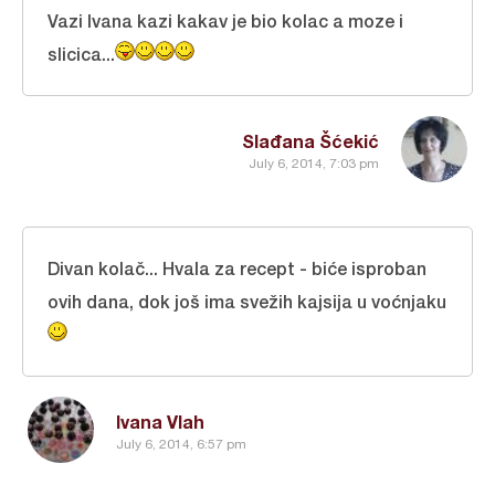
Vazi Ivana kazi kakav je bio kolac a moze i
slicica...
Slađana Šćekić
July 6, 2014, 7:03 pm
Divan kolač... Hvala za recept - biće isproban
ovih dana, dok još ima svežih kajsija u voćnjaku
Ivana Vlah
July 6, 2014, 6:57 pm