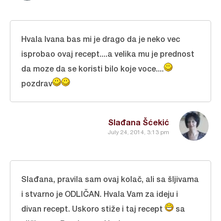
Hvala Ivana bas mi je drago da je neko vec
isprobao ovaj recept....a velika mu je prednost
da moze da se koristi bilo koje voce....
pozdrav
Slađana Šćekić
July 24, 2014, 3:13 pm
Slađana, pravila sam ovaj kolač, ali sa šljivama
i stvarno je ODLIČAN. Hvala Vam za ideju i
divan recept. Uskoro stiže i taj recept
sa