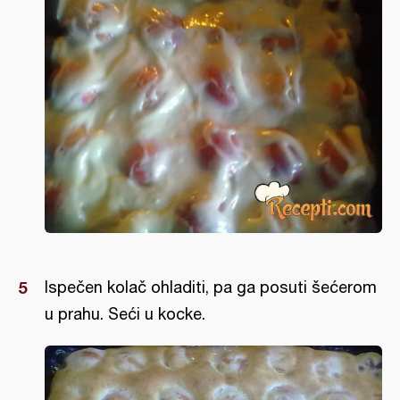
Ispečen kolač ohladiti, pa ga posuti šećerom
u prahu. Seći u kocke.