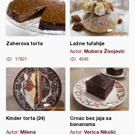
Zaherova torta
Lažne tufahije
Mubera Živojević
Autor:
17821
4545
Kinder torta (24)
Crnac bez jaja sa
bananama
Milena
Verica Nikolić
Autor:
Autor: