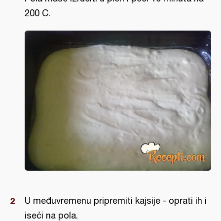
200 C.
U međuvremenu pripremiti kajsije - oprati ih i
iseći na pola.