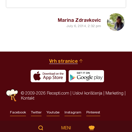
Marina Zdravkovic
July 6, 2014, 2:32 pm
Vrh stranice
© 2009-2026 Recepti.com |
Uslovi korišćenja
|
Marketing
|
Kontakt
Facebook
Twitter
Youtube
Instagram
Pinterest
Site by:
HALO