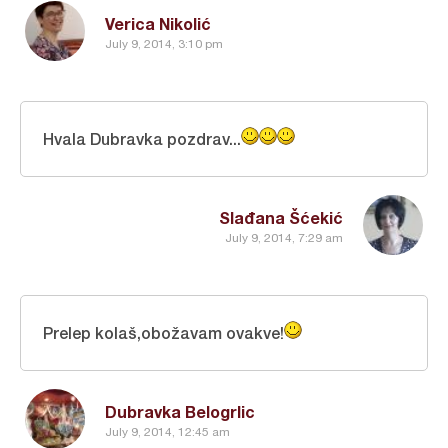
Verica Nikolić
July 9, 2014, 3:10 pm
Hvala Dubravka pozdrav...
Slađana Šćekić
July 9, 2014, 7:29 am
Prelep kolaš,obožavam ovakve!
Dubravka Belogrlic
July 9, 2014, 12:45 am