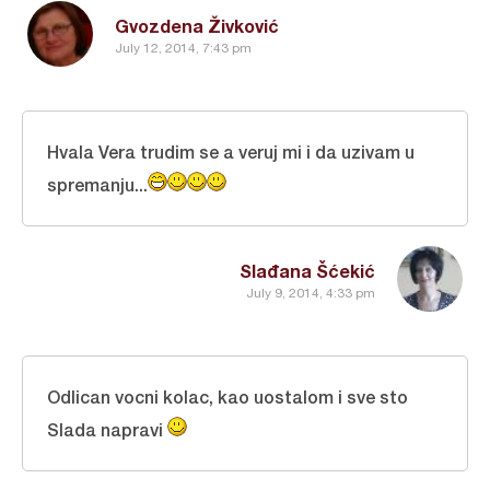
Gvozdena Živković
July 12, 2014, 7:43 pm
Hvala Vera trudim se a veruj mi i da uzivam u
spremanju...
Slađana Šćekić
July 9, 2014, 4:33 pm
Odlican vocni kolac, kao uostalom i sve sto
Slada napravi