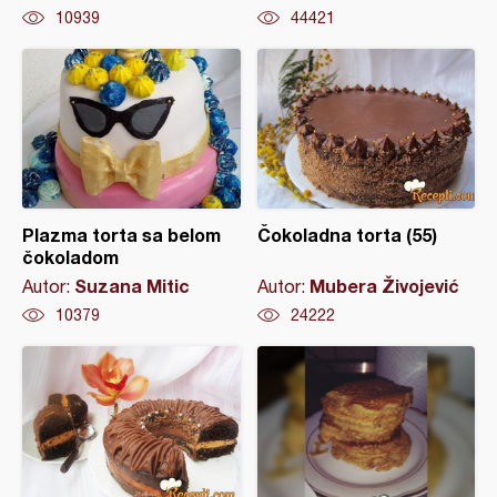
10939
44421
Plazma torta sa belom
Čokoladna torta (55)
čokoladom
Suzana Mitic
Mubera Živojević
Autor:
Autor:
10379
24222