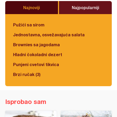
Najnoviji
Najpopularniji
Pužići sa sirom
Jednostavna, osvežavajuća salata
Brownies sa jagodama
Hladni čokoladni dezert
Punjeni cvetovi tikvica
Brzi ručak (3)
Isprobao sam