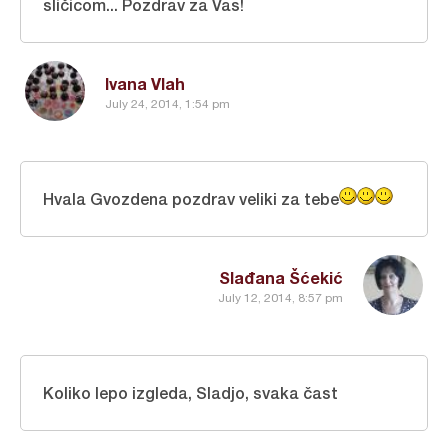
sličicom... Pozdrav za Vas!
Ivana Vlah
July 24, 2014, 1:54 pm
Hvala Gvozdena pozdrav veliki za tebe
Slađana Šćekić
July 12, 2014, 8:57 pm
Koliko lepo izgleda, Sladjo, svaka čast