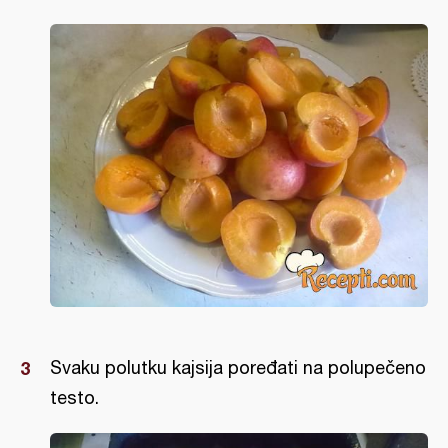
Svaku polutku kajsija poređati na polupečeno
testo.