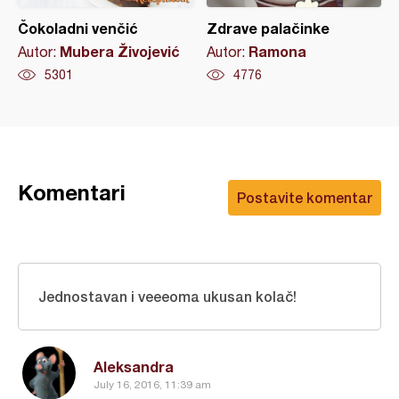
Čokoladni venčić
Zdrave palačinke
Mubera Živojević
Ramona
Autor:
Autor:
5301
4776
Komentari
Postavite komentar
Jednostavan i veeeoma ukusan kolač!
Aleksandra
July 16, 2016, 11:39 am