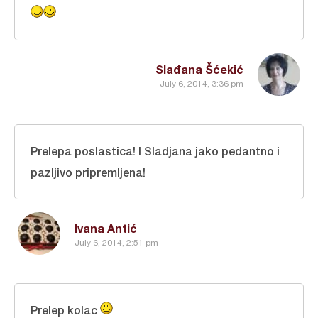
Slađana Šćekić
July 6, 2014, 3:36 pm
Prelepa poslastica! I Sladjana jako pedantno i
pazljivo pripremljena!
Ivana Antić
July 6, 2014, 2:51 pm
Prelep kolac