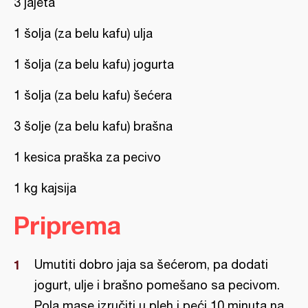
3 jajeta
1 šolja (za belu kafu) ulja
1 šolja (za belu kafu) jogurta
1 šolja (za belu kafu) šećera
3 šolje (za belu kafu) brašna
1 kesica praška za pecivo
1 kg kajsija
Priprema
Umutiti dobro jaja sa šećerom, pa dodati
jogurt, ulje i brašno pomešano sa pecivom.
Pola mase izručiti u pleh i peći 10 minuta na