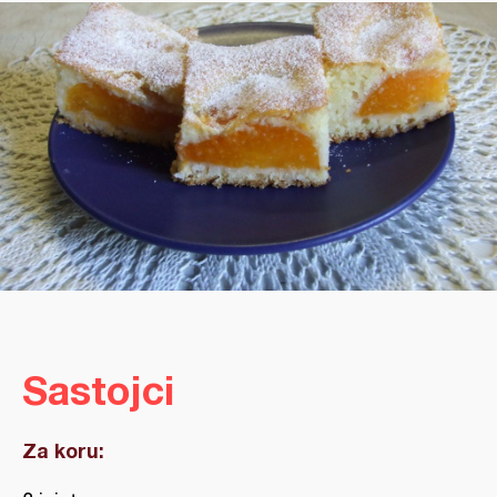
Sastojci
Za koru: