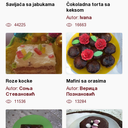
Savijača sa jabukama
Čokoladna torta sa
keksom
Ivana
Autor:
44225
16663
Roze kocke
Mafini sa orasima
Соња
Верица
Autor:
Autor:
Стевановић
Познановић
11536
13284