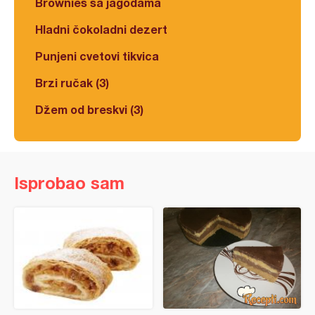
Brownies sa jagodama
Hladni čokoladni dezert
Punjeni cvetovi tikvica
Brzi ručak (3)
Džem od breskvi (3)
Isprobao sam