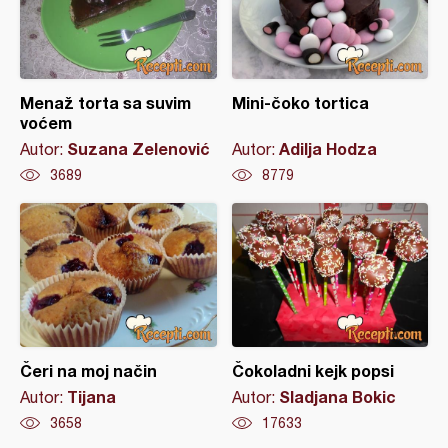
Menaž torta sa suvim
Mini-čoko tortica
voćem
Suzana Zelenović
Adilja Hodza
Autor:
Autor:
3689
8779
Čeri na moj način
Čokoladni kejk popsi
Tijana
Sladjana Bokic
Autor:
Autor:
3658
17633