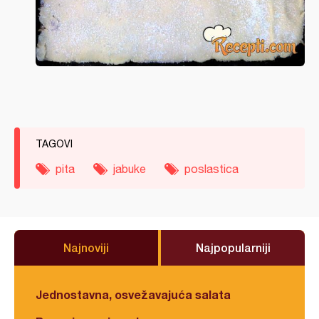
TAGOVI
pita
jabuke
poslastica
Najnoviji
Najpopularniji
Jednostavna, osvežavajuća salata