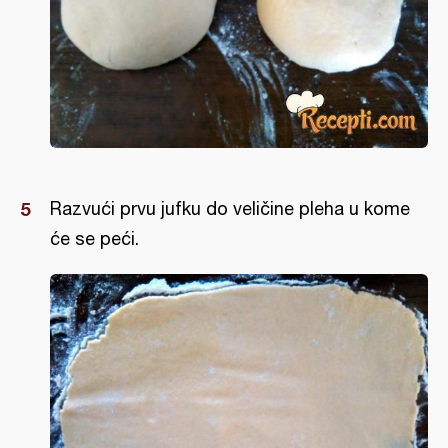
Razvući prvu jufku do veličine pleha u kome
će se peći.