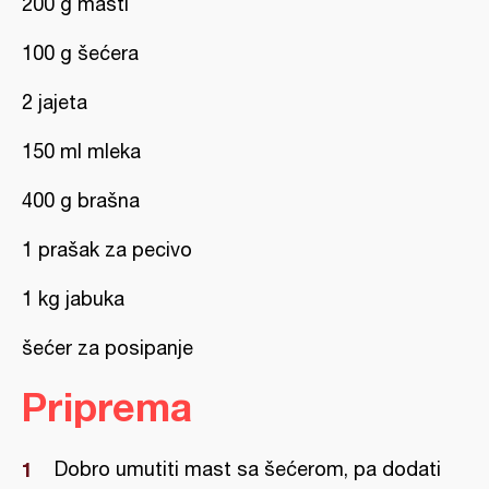
200 g masti
100 g šećera
2 jajeta
150 ml mleka
400 g brašna
1 prašak za pecivo
1 kg jabuka
šećer za posipanje
Priprema
Dobro umutiti mast sa šećerom, pa dodati