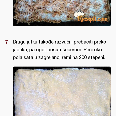
Drugu jufku takođe razvući i prebaciti preko
jabuka, pa opet posuti šećerom. Peći oko
pola sata u zagrejanoj rerni na 200 stepeni.