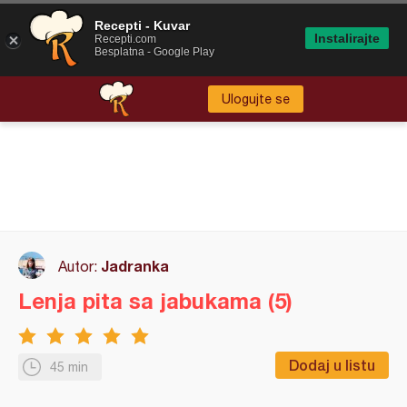
Recepti - Kuvar
Instalirajte
Recepti.com
Besplatna - Google Play
Ulogujte se
Jadranka
Autor:
Lenja pita sa jabukama (5)
Dodaj u listu
45 min