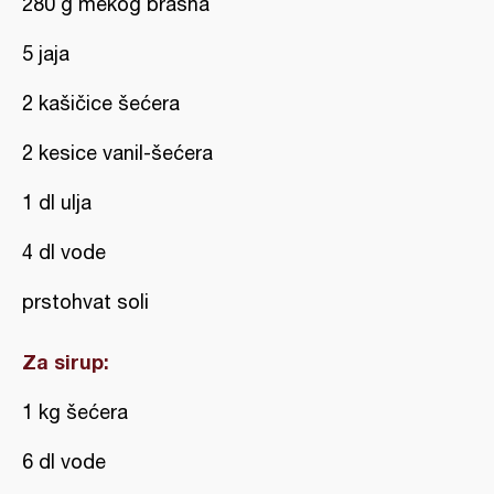
280 g mekog brašna
5 jaja
2 kašičice šećera
2 kesice vanil-šećera
1 dl ulja
4 dl vode
prstohvat soli
Za sirup:
1 kg šećera
6 dl vode