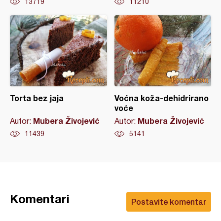
13719
11210
Torta bez jaja
Voćna koža-dehidrirano
voće
Mubera Živojević
Mubera Živojević
Autor:
Autor:
11439
5141
Komentari
Postavite komentar