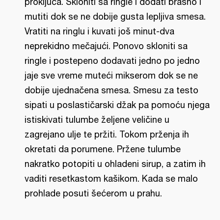
proključa. Skloniti sa ringle i dodati brašno i
mutiti dok se ne dobije gusta lepljiva smesa.
Vratiti na ringlu i kuvati još minut-dva
neprekidno mečajući. Ponovo skloniti sa
ringle i postepeno dodavati jedno po jedno
jaje sve vreme muteći mikserom dok se ne
dobije ujednačena smesa. Smesu za testo
sipati u poslastičarski džak pa pomoću njega
istiskivati tulumbe željene veličine u
zagrejano ulje te pržiti. Tokom prženja ih
okretati da porumene. Pržene tulumbe
nakratko potopiti u ohladeni sirup, a zatim ih
vaditi resetkastom kašikom. Kada se malo
prohlade posuti šećerom u prahu.