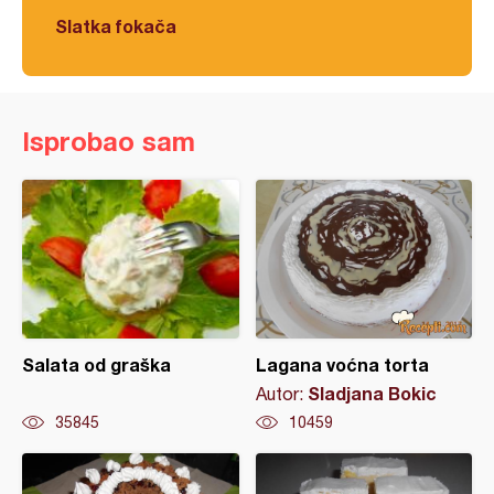
Slatka fokača
Isprobao sam
Salata od graška
Lagana voćna torta
Sladjana Bokic
Autor:
35845
10459