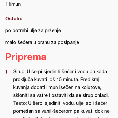
1 limun
Ostalo:
po potrebi ulje za prženje
malo šećera u prahu za posipanje
Priprema
Sirup: U šerpi sjediniti šećer i vodu pa kada
proključa kuvati još 15 minuta. Pred kraj
kuvanja dodati limun isečen na kolutove,
skloniti sa vatre i ostaviti da se sirup ohladi.
Testo: U šerpi sjediniti vodu, ulje, so i šećer
pomešan sa vanil-šećerom pa kuvati dok ne