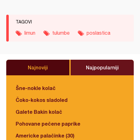
TAGOVI
limun
tulumbe
poslastica
Najnoviji
Najpopularniji
Šne-nokle kolač
Čoko-kokos sladoled
Galete Bakin kolač
Pohovane pečene paprike
Americke palačinke (30)