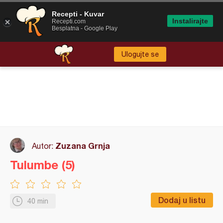
Recepti - Kuvar
Instalirajte
Recepti.com
Besplatna - Google Play
Ulogujte se
Zuzana Grnja
Autor:
Tulumbe (5)
Dodaj u listu
40 min