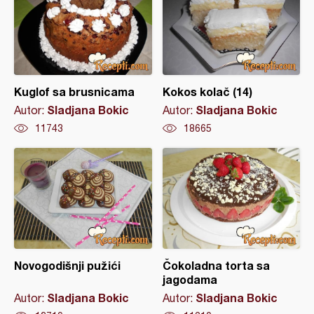
Kuglof sa brusnicama
Kokos kolač (14)
Sladjana Bokic
Sladjana Bokic
Autor:
Autor:
11743
18665
Novogodišnji pužići
Čokoladna torta sa
jagodama
Sladjana Bokic
Sladjana Bokic
Autor:
Autor: