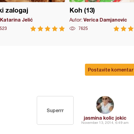
ki zalogaj
Koh (13)
Katarina Jelić
Verica Damjanovic
Autor:
523
7625
Postavite komentar
Superrr
jasmina kolic jokic
November 13, 2014, 6:49 am