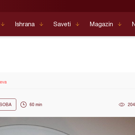
Ishrana
Saveti
Magazin
eva
SOBA
60 min
204