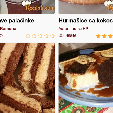
ve palačinke
Hurmašice sa koko
Ramona
Indira HP
Autor:
74
45846