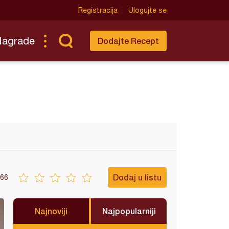
Registracija
Ulogujte se
Nagrade
Dodajte Recept
Dodaj u listu
66
Najnoviji
Najpopularniji