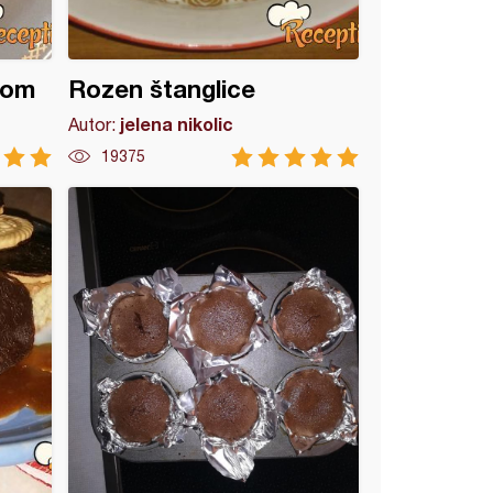
som
Rozen štanglice
jelena nikolic
Autor:
19375