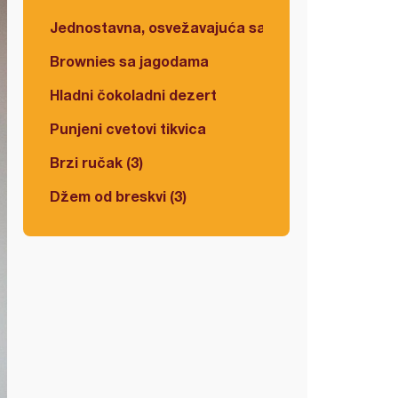
Jednostavna, osvežavajuća salata
Brownies sa jagodama
Hladni čokoladni dezert
Punjeni cvetovi tikvica
Brzi ručak (3)
Džem od breskvi (3)