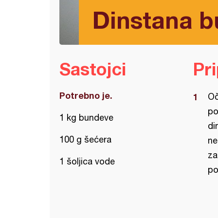
Dinstana 
Sastojci
Pr
Potrebno je.
Oč
po
1 kg bundeve
di
100 g šećera
ne
za
1 šoljica vode
po