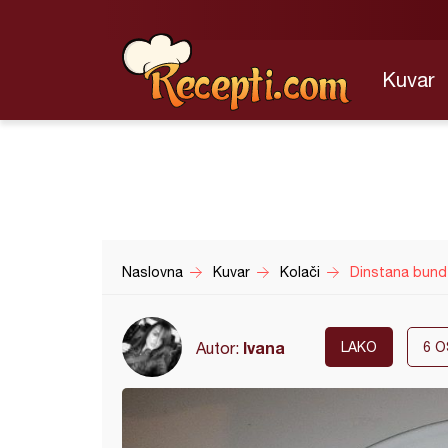
Kuvar
Naslovna
Kuvar
Kolači
Dinstana bund
Ivana
Autor:
LAKO
6
O