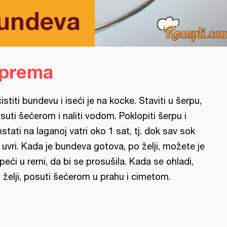
bundeva
iprema
istiti bundevu i iseći je na kocke. Staviti u šerpu,
suti šećerom i naliti vodom. Poklopiti šerpu i
nstati na laganoj vatri oko 1 sat, tj. dok sav sok
 uvri. Kada je bundeva gotova, po želji, možete je
peći u rerni, da bi se prosušila. Kada se ohladi,
 želji, posuti šećerom u prahu i cimetom.