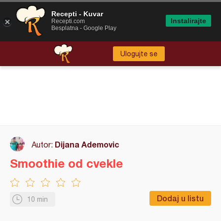
Recepti - Kuvar
Instalirajte
Recepti.com
Besplatna - Google Play
Ulogujte se
Dijana Ademovic
Autor:
Smoothie od cvekle
Dodaj u listu
10 min