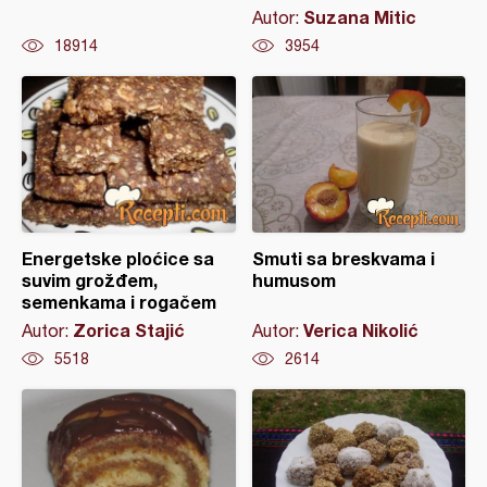
Suzana Mitic
Autor:
18914
3954
Energetske ploćice sa
Smuti sa breskvama i
suvim grožđem,
humusom
semenkama i rogačem
Zorica Stajić
Verica Nikolić
Autor:
Autor:
5518
2614