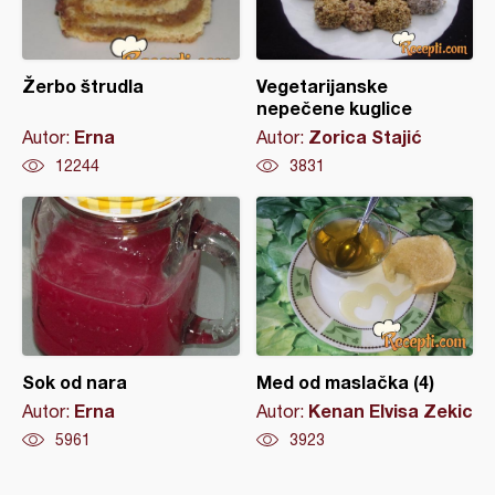
Žerbo štrudla
Vegetarijanske
nepečene kuglice
Erna
Zorica Stajić
Autor:
Autor:
12244
3831
Sok od nara
Med od maslačka (4)
Erna
Kenan Elvisa Zekic
Autor:
Autor:
5961
3923