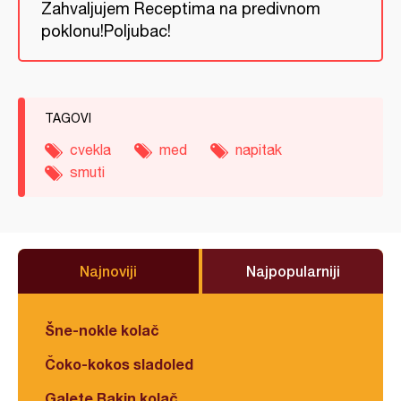
Zahvaljujem Receptima na predivnom
poklonu!Poljubac!
TAGOVI
cvekla
med
napitak
smuti
Najnoviji
Najpopularniji
Šne-nokle kolač
Čoko-kokos sladoled
Galete Bakin kolač