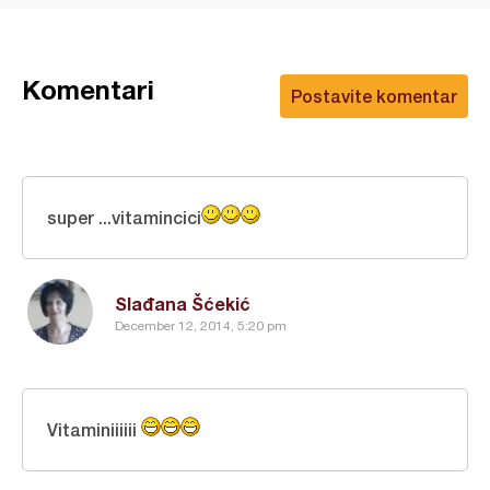
Komentari
Postavite komentar
super ...vitamincici
Slađana Šćekić
December 12, 2014, 5:20 pm
Vitaminiiiiii