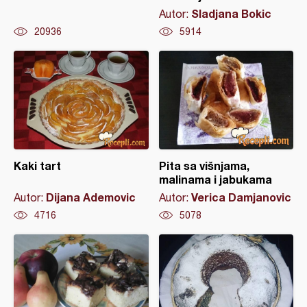
Sladjana Bokic
Autor:
20936
5914
Kaki tart
Pita sa višnjama,
malinama i jabukama
Dijana Ademovic
Verica Damjanovic
Autor:
Autor:
4716
5078