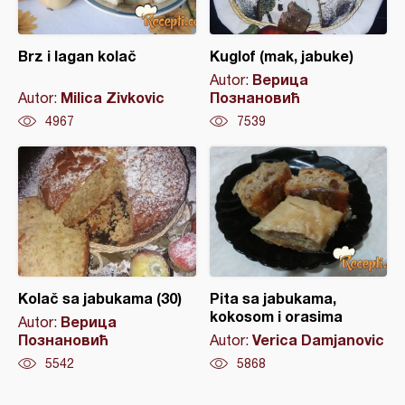
Brz i lagan kolač
Kuglof (mak, jabuke)
Верица
Autor:
Milica Zivkovic
Познановић
Autor:
4967
7539
Kolač sa jabukama (30)
Pita sa jabukama,
kokosom i orasima
Верица
Autor:
Познановић
Verica Damjanovic
Autor:
5542
5868