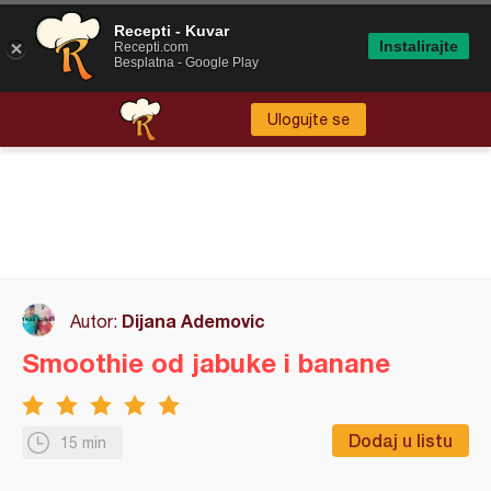
Recepti - Kuvar
Instalirajte
Recepti.com
Besplatna - Google Play
Ulogujte se
Dijana Ademovic
Autor:
Smoothie od jabuke i banane
Dodaj u listu
15 min