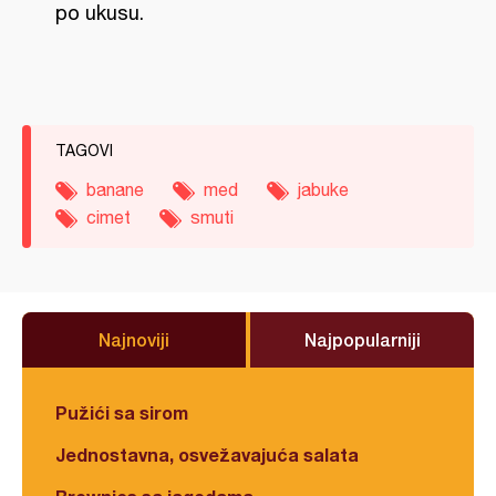
po ukusu.
TAGOVI
banane
med
jabuke
cimet
smuti
Najnoviji
Najpopularniji
Pužići sa sirom
Jednostavna, osvežavajuća salata