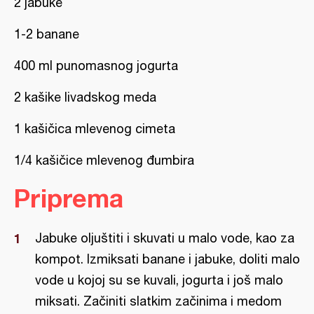
2 jabuke
1-2 banane
400 ml punomasnog jogurta
2 kašike livadskog meda
1 kašičica mlevenog cimeta
1/4 kašičice mlevenog đumbira
Priprema
Jabuke oljuštiti i skuvati u malo vode, kao za
kompot. Izmiksati banane i jabuke, doliti malo
vode u kojoj su se kuvali, jogurta i još malo
miksati. Začiniti slatkim začinima i medom