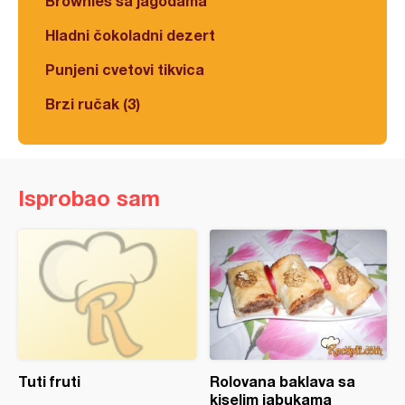
Brownies sa jagodama
Hladni čokoladni dezert
Punjeni cvetovi tikvica
Brzi ručak (3)
Isprobao sam
Tuti fruti
Rolovana baklava sa
kiselim jabukama