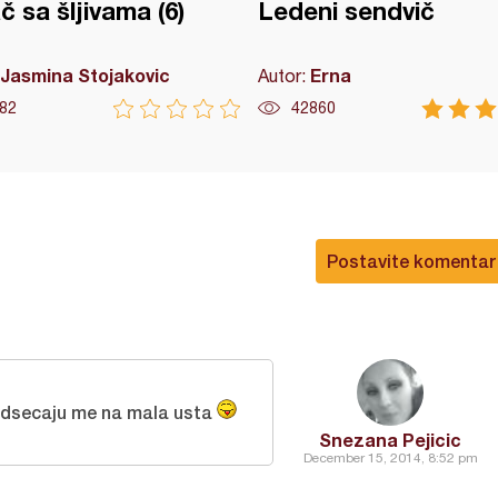
č sa šljivama (6)
Ledeni sendvič
Jasmina Stojakovic
Erna
Autor:
82
42860
Postavite komentar
dsecaju me na mala usta
Snezana Pejicic
December 15, 2014, 8:52 pm