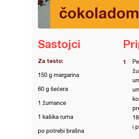
čokolado
Sastojci
Pr
Za testo:
Pe
žu
150 g margarina
um
60 g šećera
um
ko
1 žumance
pr
1 kašika ruma
18
i 
po potrebi brašna