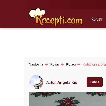
Kuvar
Naslovna
Kuvar
Kolači
Kolačići sa or
Angela Kis
Autor:
LAKO