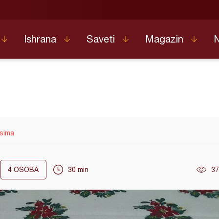
Ishrana
Saveti
Magazin
asima
4
OSOBA
30 min
37