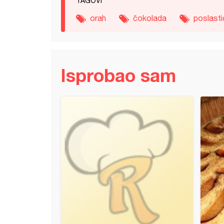
TAGOVI
orah
čokolada
poslasti
Isprobao sam
torta