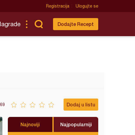
Registracija
Ulogujte se
Nagrade
Dodajte Recept
Dodaj u listu
69
Najnoviji
Najpopularniji