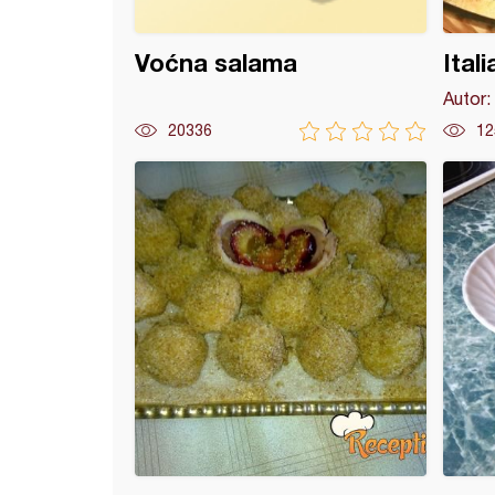
Voćna salama
Ital
Autor:
20336
12
ecake (3)