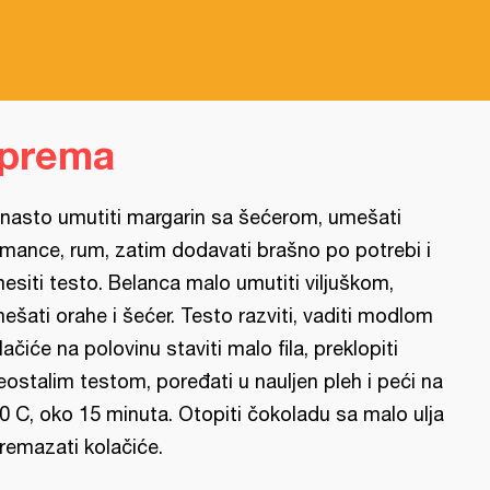
m
iprema
nasto umutiti margarin sa šećerom, umešati
mance, rum, zatim dodavati brašno po potrebi i
esiti testo. Belanca malo umutiti viljuškom,
ešati orahe i šećer. Testo razviti, vaditi modlom
lačiće na polovinu staviti malo fila, preklopiti
eostalim testom, poređati u nauljen pleh i peći na
0 C, oko 15 minuta. Otopiti čokoladu sa malo ulja
premazati kolačiće.