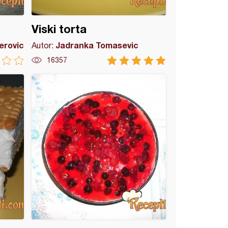
Viski torta
Perovic
Jadranka Tomasevic
Autor:
16357