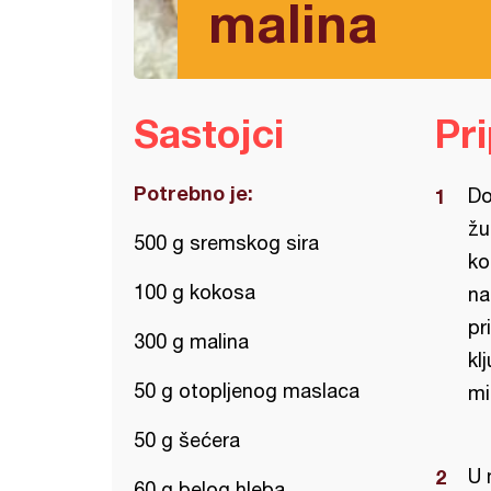
malina
Sastojci
Pr
Potrebno je:
Do
žu
500 g sremskog sira
ko
100 g kokosa
na
pr
300 g malina
kl
50 g otopljenog maslaca
mi
50 g šećera
U 
60 g belog hleba