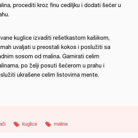
lina, procediti kroz finu cediljku i dodati šećer u
ahu.
vane kuglice izvaditi rešetkastom kašikom,
mah uvaljati u preostali kokos i poslužiti sa
adnim sosom od malina. Garnirati celim
linama, po želji posuti šećerom u prahu i
služiti ukrašene celim listovima mente.
ači
kuglice
maline