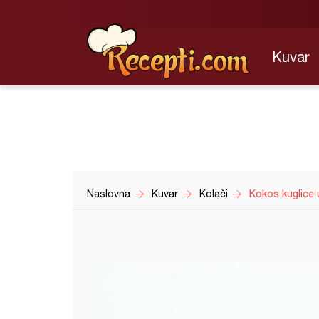
Kuvar
Naslovna
Kuvar
Kolači
Kokos kuglice 