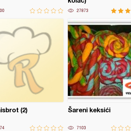
kolač)
00
27873
sbrot (2)
Šareni keksići
74
7103