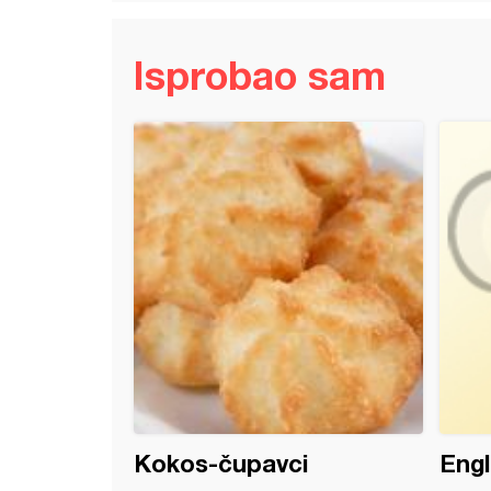
Isprobao sam
ita sa domaćim lisnatim korama
Kokos-čupavci
Engl