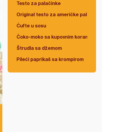
Testo za palačinke
Original testo za američke palačinke
Ćufte u sosu
Čoko-moko sa kupovnim korama
Štrudla sa džemom
Pileći paprikaš sa krompirom