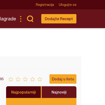
Registracija
Ulogujte se
Nagrade
Dodajte Recept
Dodaj u listu
95
Najpopularniji
Najnoviji