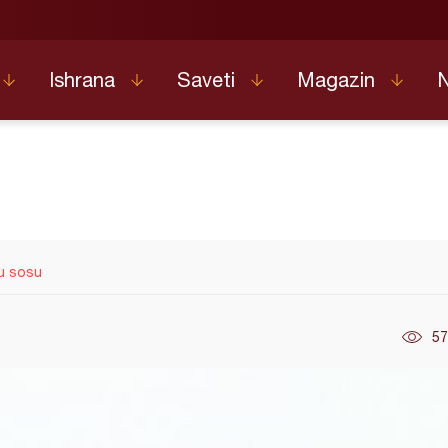
Ishrana
Saveti
Magazin
u sosu
57