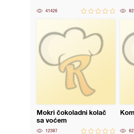
41426
82
štanglice sa orasima
Mokri čokoladni kolač
Komi
sa voćem
12387
62