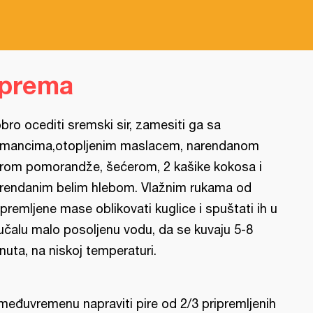
iprema
bro ocediti sremski sir, zamesiti ga sa
mancima,otopljenim maslacem, narendanom
rom pomorandže, šećerom, 2 kašike kokosa i
rendanim belim hlebom. Vlažnim rukama od
ipremljene mase oblikovati kuglice i spuštati ih u
jučalu malo posoljenu vodu, da se kuvaju 5-8
nuta, na niskoj temperaturi.
međuvremenu napraviti pire od 2/3 pripremljenih