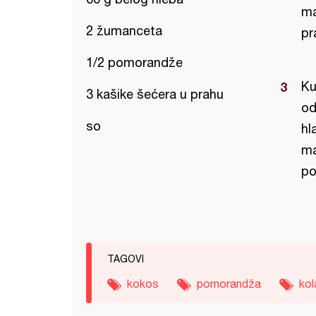
ma
2 žumanceta
pr
1/2 pomorandže
Ku
3 kašike šećera u prahu
od
so
hl
ma
po
TAGOVI
kokos
pomorandža
kol