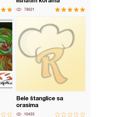
lisnatim korama
79621
Bele štanglice sa
orasima
10433