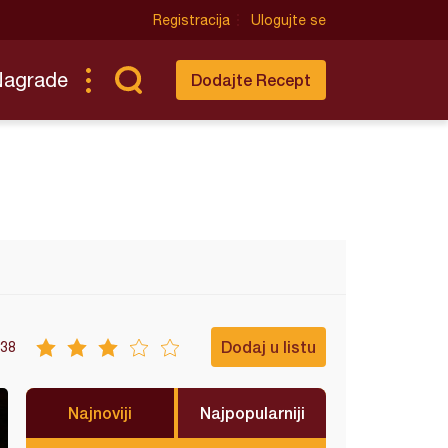
Registracija
Ulogujte se
Nagrade
Dodajte Recept
Dodaj u listu
38
Najnoviji
Najpopularniji