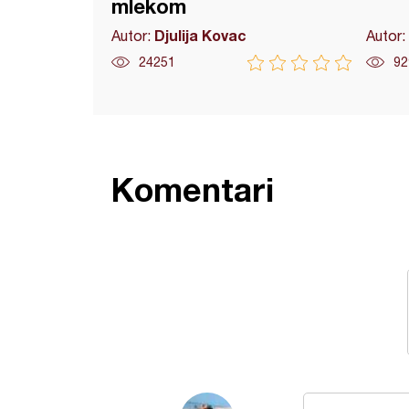
mlekom
Djulija Kovac
Autor:
Autor:
24251
92
Komentari