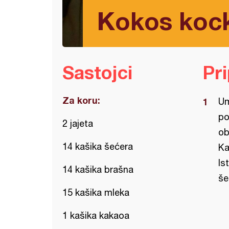
Kokos kock
Sastojci
Pr
Za koru:
Um
po
2 jajeta
ob
14 kašika šećera
Ka
Is
14 kašika brašna
še
15 kašika mleka
1 kašika kakaoa