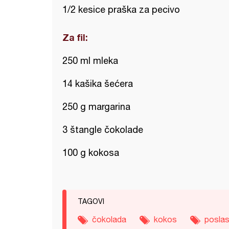
1/2 kesice praška za pecivo
Za fil:
250 ml mleka
14 kašika šećera
250 g margarina
3 štangle čokolade
100 g kokosa
TAGOVI
čokolada
kokos
poslas