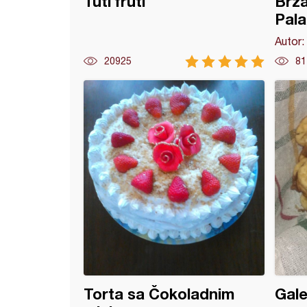
Tuti fruti
Brza
Pala
Autor:
20925
81
oki Džek :)
Torta sa Čokoladnim
Gale