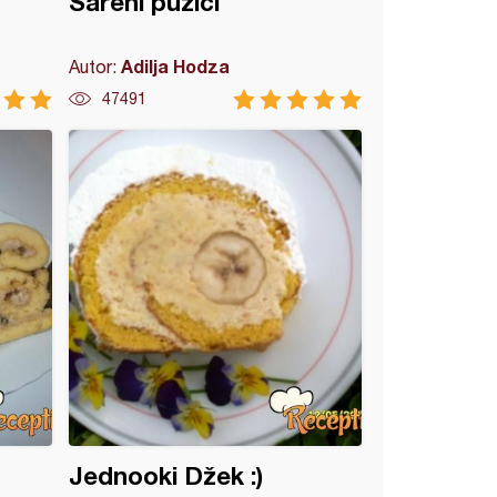
Šareni pužići
Adilja Hodza
Autor:
47491
Jednooki Džek :)