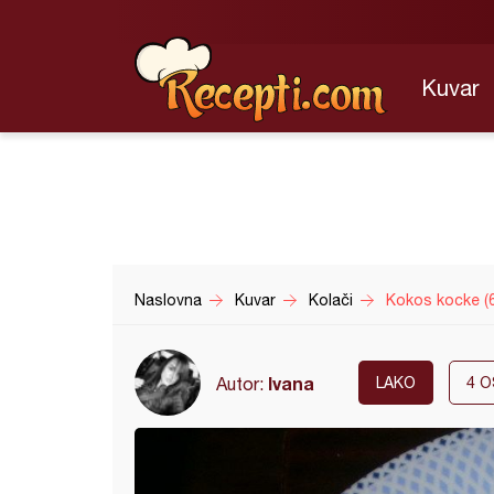
Kuvar
Naslovna
Kuvar
Kolači
Kokos kocke (6
Ivana
Autor:
LAKO
4
O