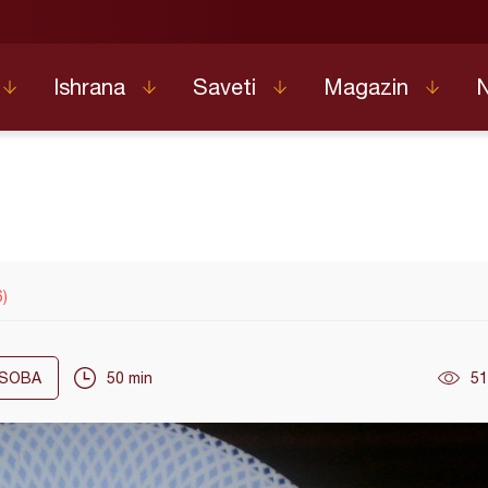
Ishrana
Saveti
Magazin
)
SOBA
50 min
51