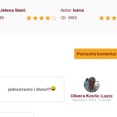
Jelena Vasić
Ivana
Autor:
99
6953
Postavite komentar
jednostavno i divno!!!!
Olivera Kostic-Lazic
February 4, 2015, 10:54 pm