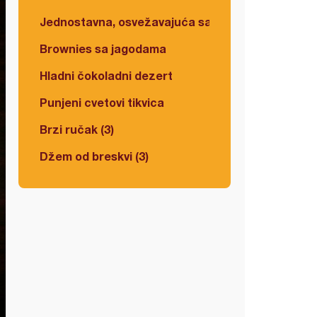
Jednostavna, osvežavajuća salata
Brownies sa jagodama
Hladni čokoladni dezert
Punjeni cvetovi tikvica
Brzi ručak (3)
Džem od breskvi (3)