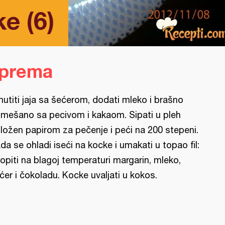
e (6)
iprema
utiti jaja sa šećerom, dodati mleko i brašno
mešano sa pecivom i kakaom. Sipati u pleh
ložen papirom za pečenje i peći na 200 stepeni.
da se ohladi iseći na kocke i umakati u topao fil:
topiti na blagoj temperaturi margarin, mleko,
ćer i čokoladu. Kocke uvaljati u kokos.