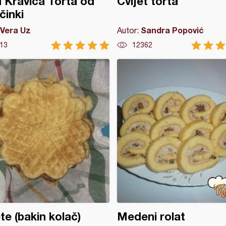
 Kravica Torta od
Cvijet torta
činki
Vera Uz
Sandra Popović
Autor:
13
12362
te (bakin kolač)
Medeni rolat