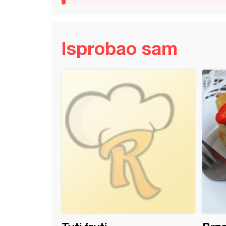
Isprobao sam
 pužići