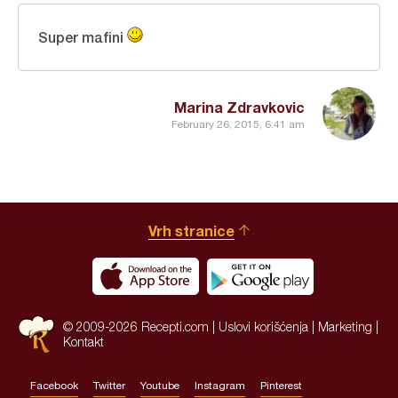
Super mafini
Marina Zdravkovic
February 26, 2015, 6:41 am
Vrh stranice
© 2009-2026 Recepti.com |
Uslovi korišćenja
|
Marketing
|
Kontakt
Facebook
Twitter
Youtube
Instagram
Pinterest