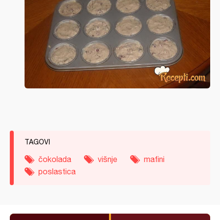
TAGOVI
čokolada
višnje
mafini
poslastica