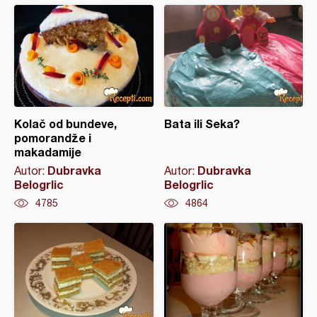
Kolač od bundeve,
Bata ili Seka?
pomorandže i
makadamije
Dubravka
Dubravka
Autor:
Autor:
Belogrlic
Belogrlic
4785
4864