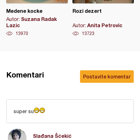
Medene kocke
Rozi dezert
Suzana Radak
Autor:
Lazic
Anita Petrovic
Autor:
13970
13723
Komentari
Postavite komentar
super su
Slađana Šćekić