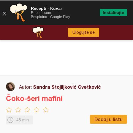
Recepti - Kuvar
Instalirajte
Recepti.com
Besplatna - Google Play
Ulogujte se
Sandra Stojiljković Cvetković
Autor:
Čoko-šeri mafini
Dodaj u listu
45 min