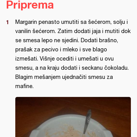
Priprema
Margarin penasto umutiti sa šećerom, solju i
vanilin šećerom. Zatim dodati jaja i mutiti dok
se smesa lepo ne sjedini. Dodati brašno,
prašak za pecivo i mleko i sve blago
izmešati. Višnje ocediti i umešati u ovu
smesu, a na kraju dodati i seckanu čokoladu.
Blagim mešanjem ujednačiti smesu za
mafine.