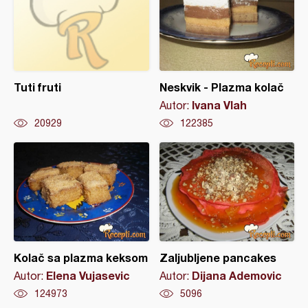
Tuti fruti
Neskvik - Plazma kolač
Ivana Vlah
Autor:
20929
122385
Kolač sa plazma keksom
Zaljubljene pancakes
Elena Vujasevic
Dijana Ademovic
Autor:
Autor:
124973
5096