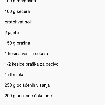
100 g margarina
100 g šećera
prstohvat soli
2 jajeta
150 g brašna
1 kesica vanilin šećera
1/2 kesice praška za pecivo
1 dl mleka
250 g očišćenih višanja
200 g seckane čokolade