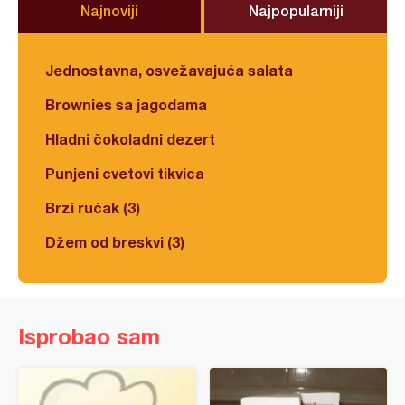
Najnoviji
Najpopularniji
Jednostavna, osvežavajuća salata
Brownies sa jagodama
Hladni čokoladni dezert
Punjeni cvetovi tikvica
Brzi ručak (3)
Džem od breskvi (3)
Isprobao sam