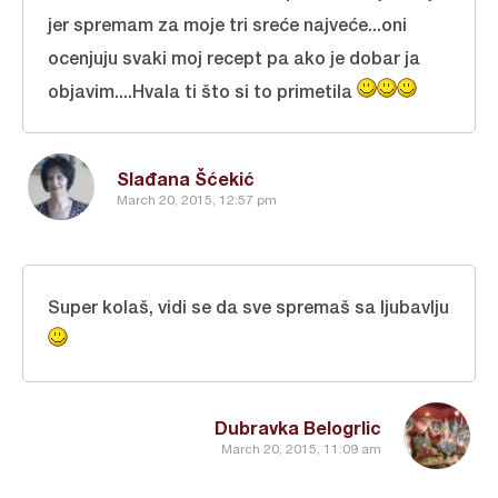
jer spremam za moje tri sreće najveće...oni
ocenjuju svaki moj recept pa ako je dobar ja
objavim....Hvala ti što si to primetila
Slađana Šćekić
March 20, 2015, 12:57 pm
Super kolaš, vidi se da sve spremaš sa ljubavlju
Dubravka Belogrlic
March 20, 2015, 11:09 am