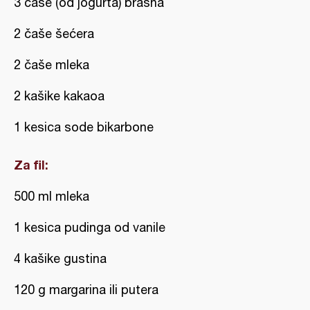
3 čaše (od jogurta) brašna
2 čaše šećera
2 čaše mleka
2 kašike kakaoa
1 kesica sode bikarbone
Za fil:
500 ml mleka
1 kesica pudinga od vanile
4 kašike gustina
120 g margarina ili putera