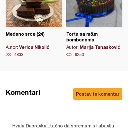
Medeno srce (24)
Torta sa m&m
bombonama
Verica Nikolić
Marija Tanasković
Autor:
Autor:
4833
6253
Komentari
Postavite komentar
Hvala Dubravka...tačno da spremam s ljubavlju