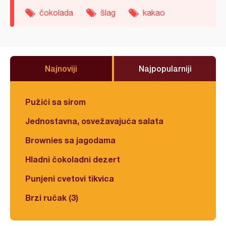
čokolada
šlag
kakao
Najnoviji
Najpopularniji
Pužići sa sirom
Jednostavna, osvežavajuća salata
Brownies sa jagodama
Hladni čokoladni dezert
Punjeni cvetovi tikvica
Brzi ručak (3)