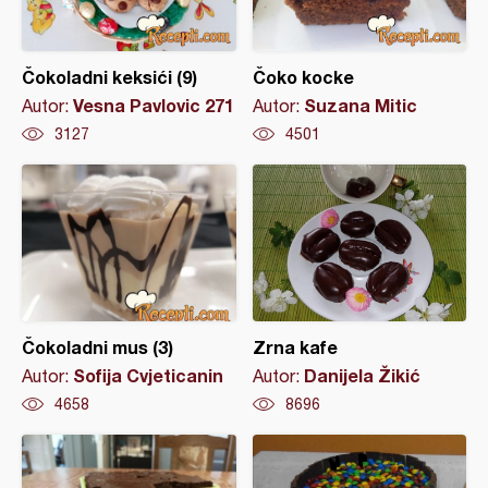
Čokoladni keksići (9)
Čoko kocke
Vesna Pavlovic 271
Suzana Mitic
Autor:
Autor:
3127
4501
Čokoladni mus (3)
Zrna kafe
Sofija Cvjeticanin
Danijela Žikić
Autor:
Autor:
4658
8696