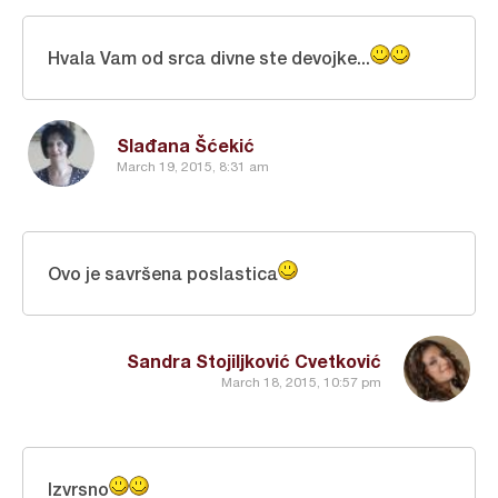
Hvala Vam od srca divne ste devojke...
Slađana Šćekić
March 19, 2015, 8:31 am
Ovo je savršena poslastica
Sandra Stojiljković Cvetković
March 18, 2015, 10:57 pm
Izvrsno