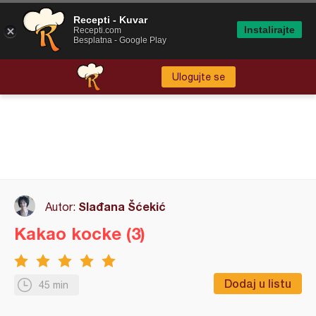
Recepti - Kuvar
Instalirajte
Recepti.com
Besplatna - Google Play
Ulogujte se
Slađana Šćekić
Autor:
Kakao kocke (3)
Dodaj u listu
45 min