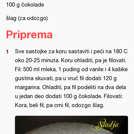
100 g čokolade
šlag (za odozgo)
Priprema
Sve sastojke za koru sastaviti i peći na 180 C
oko 20-25 minuta. Koru ohladiti, pa je filovati.
Fil: 500 ml mleka, 1 puding od vanile i 4 kašike
gustina skuvati, pa u vruć fil dodati 120 g
margarina. Ohladiti, pa fil podeliti na dva dela
u jedan deo dodati 100 g čokolade. Filovati:
Kora, beli fil, pa crni fil, odozgo šlag.