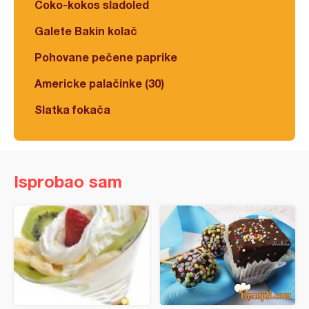
Čoko-kokos sladoled
Galete Bakin kolač
Pohovane pečene paprike
Americke palačinke (30)
Slatka fokača
Isprobao sam