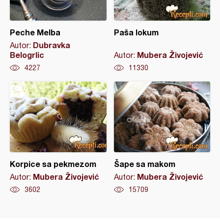
Peche Melba
Paša lokum
Dubravka
Autor:
Belogrlic
Mubera Živojević
Autor:
4227
11330
Korpice sa pekmezom
Šape sa makom
Mubera Živojević
Mubera Živojević
Autor:
Autor:
3602
15709