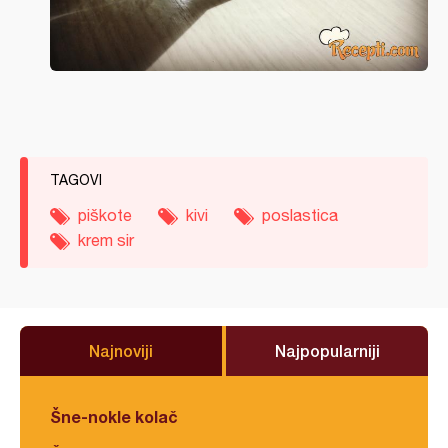
TAGOVI
piškote
kivi
poslastica
krem sir
Najnoviji
Najpopularniji
Šne-nokle kolač