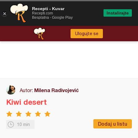
Recepti - Kuvar
Instalirajte
Recepti.com
Besplatna - Google Play
Ulogujte se
Milena Radivojević
Autor:
Kiwi desert
Dodaj u listu
10 min