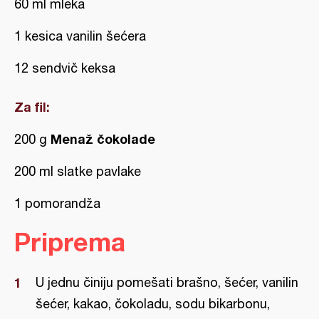
60 ml mleka
1 kesica vanilin šećera
12 sendvič keksa
Za fil:
Menaž čokolade
200 g
200 ml slatke pavlake
1 pomorandža
Priprema
U jednu činiju pomešati brašno, šećer, vanilin
šećer, kakao, čokoladu, sodu bikarbonu,