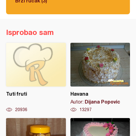
Brzi ručak (3)
Isprobao sam
Tuti fruti
Havana
Dijana Popovic
Autor:
20936
13297