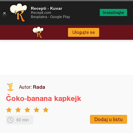
Recepti - Kuvar
Instalirajte
Recepti.com
Besplatna - Google Play
Ulogujte se
Rada
Autor:
Čoko-banana kapkejk
Dodaj u listu
60 min