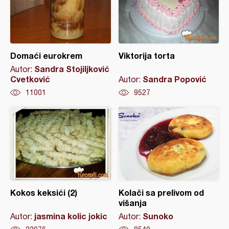
Domaći eurokrem
Viktorija torta
Sandra Stojiljković
Autor:
Cvetković
Sandra Popović
Autor:
11001
9527
Kokos keksići (2)
Kolači sa prelivom od
višanja
jasmina kolic jokic
Sunoko
Autor:
Autor: