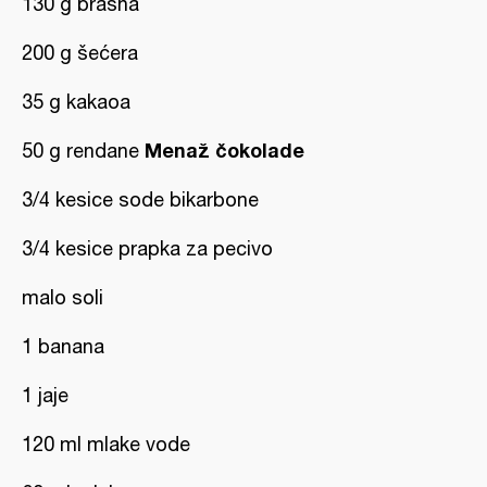
130 g brašna
200 g šećera
35 g kakaoa
Menaž čokolade
50 g rendane
3/4 kesice sode bikarbone
3/4 kesice prapka za pecivo
malo soli
1 banana
1 jaje
120 ml mlake vode