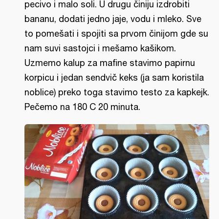
pecivo i malo soli. U drugu činiju izdrobiti
bananu, dodati jedno jaje, vodu i mleko. Sve
to pomešati i spojiti sa prvom činijom gde su
nam suvi sastojci i mešamo kašikom.
Uzmemo kalup za mafine stavimo papirnu
korpicu i jedan sendvič keks (ja sam koristila
noblice) preko toga stavimo testo za kapkejk.
Pečemo na 180 C 20 minuta.