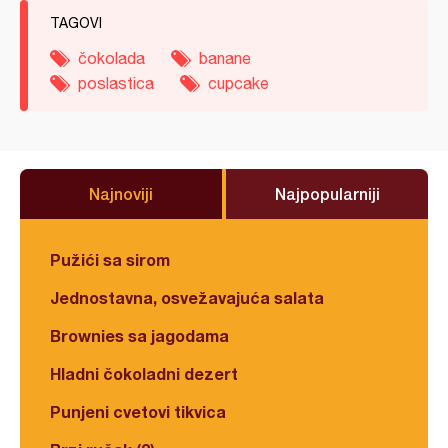
TAGOVI
čokolada
banane
poslastica
cupcake
Najnoviji
Najpopularniji
Pužići sa sirom
Jednostavna, osvežavajuća salata
Brownies sa jagodama
Hladni čokoladni dezert
Punjeni cvetovi tikvica