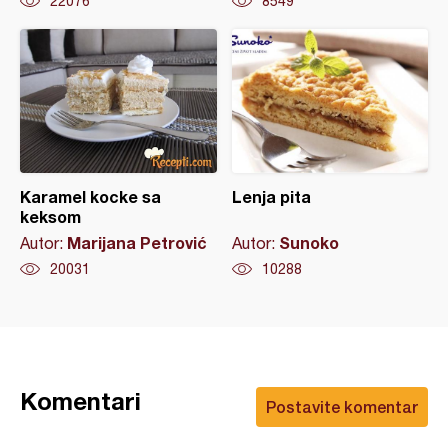
22076
8549
Karamel kocke sa
Lenja pita
keksom
Marijana Petrović
Sunoko
Autor:
Autor:
20031
10288
Komentari
Postavite komentar