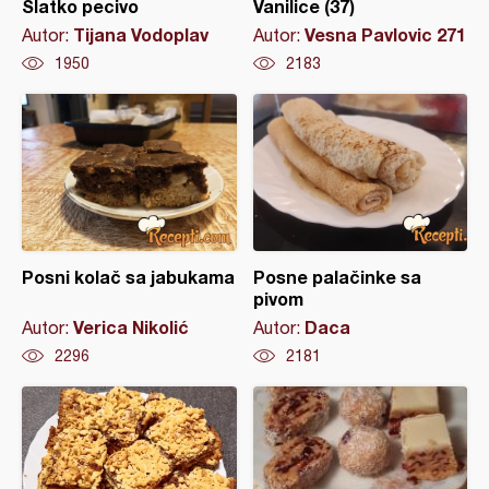
Slatko pecivo
Vanilice (37)
Tijana Vodoplav
Vesna Pavlovic 271
Autor:
Autor:
1950
2183
Posni kolač sa jabukama
Posne palačinke sa
pivom
Verica Nikolić
Daca
Autor:
Autor:
2296
2181