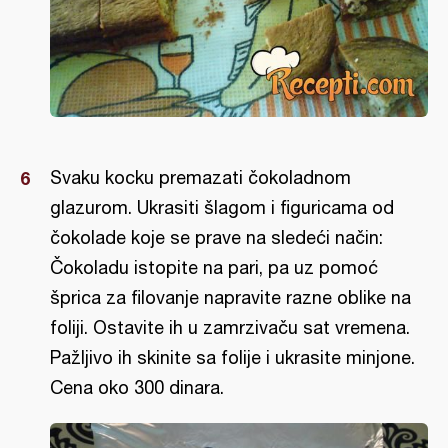
Svaku kocku premazati čokoladnom
glazurom. Ukrasiti šlagom i figuricama od
čokolade koje se prave na sledeći način:
Čokoladu istopite na pari, pa uz pomoć
šprica za filovanje napravite razne oblike na
foliji. Ostavite ih u zamrzivaču sat vremena.
Pažljivo ih skinite sa folije i ukrasite minjone.
Cena oko 300 dinara.