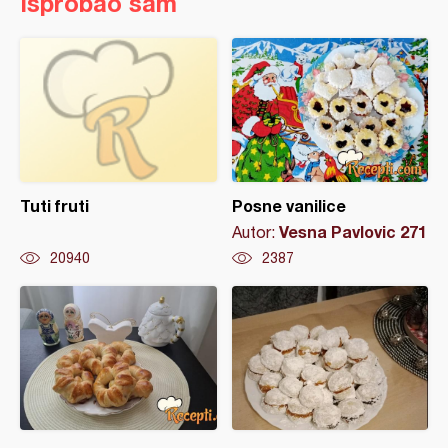
Isprobao sam
Tuti fruti
Posne vanilice
Vesna Pavlovic 271
Autor:
20940
2387