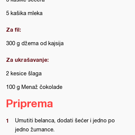
5 kašika mleka
Za fil:
300 g džema od kajsija
Za ukrašavanje:
2 kesice šlaga
100 g Menaž čokolade
Priprema
Umutiti belanca, dodati šećer i jedno po
jedno žumance.