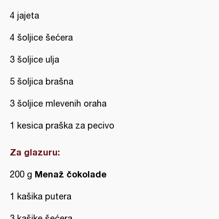
4 jajeta
4 šoljice šećera
3 šoljice ulja
5 šoljica brašna
3 šoljice mlevenih oraha
1 kesica praška za pecivo
Za glazuru:
Menaž čokolade
200 g
1 kašika putera
3 kašike šećera