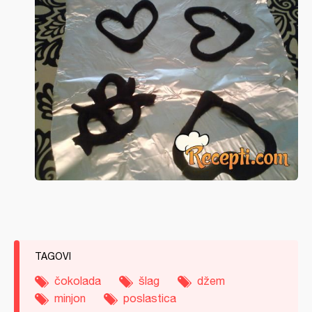
TAGOVI
čokolada
šlag
džem
minjon
poslastica