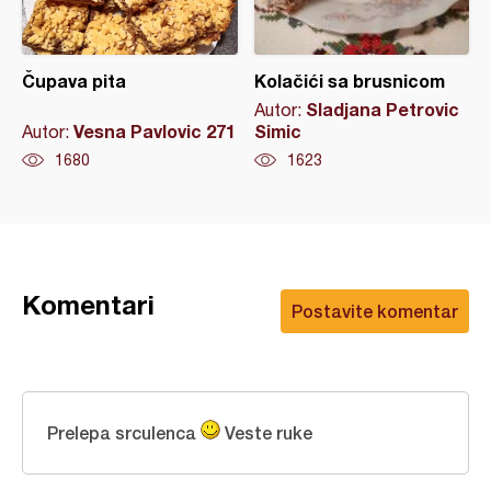
Čupava pita
Kolačići sa brusnicom
Sladjana Petrovic
Autor:
Vesna Pavlovic 271
Simic
Autor:
1680
1623
Komentari
Postavite komentar
Prelepa srculenca
Veste ruke