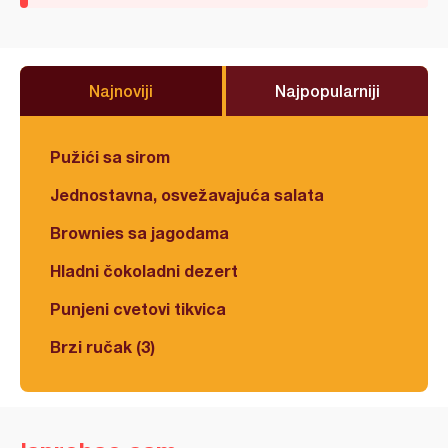
Najnoviji
Najpopularniji
Pužići sa sirom
Jednostavna, osvežavajuća salata
Brownies sa jagodama
Hladni čokoladni dezert
Punjeni cvetovi tikvica
Brzi ručak (3)