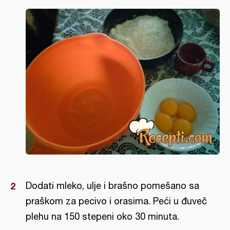
Dodati mleko, ulje i brašno pomešano sa
praškom za pecivo i orasima. Peći u đuveč
plehu na 150 stepeni oko 30 minuta.