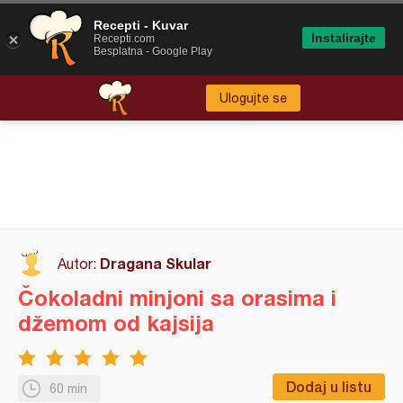
Recepti - Kuvar
Instalirajte
Recepti.com
Besplatna - Google Play
Ulogujte se
Dragana Skular
Autor:
Čokoladni minjoni sa orasima i
džemom od kajsija
Dodaj u listu
60 min