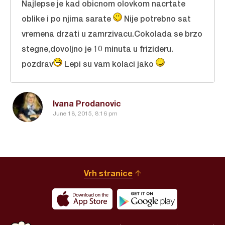
Najlepse je kad obicnom olovkom nacrtate
oblike i po njima sarate
Nije potrebno sat
vremena drzati u zamrzivacu.Cokolada se brzo
stegne,dovoljno je 10 minuta u frizideru.
pozdrav
Lepi su vam kolaci jako
Ivana Prodanovic
June 18, 2015, 8:16 pm
Vrh stranice