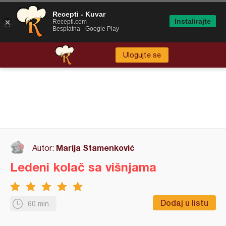
Recepti - Kuvar
Instalirajte
Recepti.com
Besplatna - Google Play
Ulogujte se
Marija Stamenković
Autor:
Ledeni kolač sa višnjama
Dodaj u listu
60 min