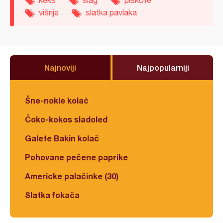
keks
šlag
piškote
višnje
slatka pavlaka
Najnoviji
Najpopularniji
Šne-nokle kolač
Čoko-kokos sladoled
Galete Bakin kolač
Pohovane pečene paprike
Americke palačinke (30)
Slatka fokača