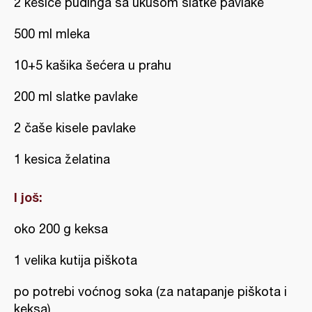
2 kesice pudinga sa ukusom slatke pavlake
500 ml mleka
10+5 kašika šećera u prahu
200 ml slatke pavlake
2 čaše kisele pavlake
1 kesica želatina
I još:
oko 200 g keksa
1 velika kutija piškota
po potrebi voćnog soka (za natapanje piškota i
keksa)