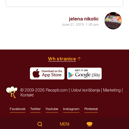
jelena nikolic
June 27, 2015, 1:05 pm
Vrh stranice
© 2009-2026 Recepti.com |
Uslovi korišćenja
|
Marketing
|
Kontakt
Facebook
Twitter
Youtube
Instagram
Pinterest
Site by:
HALO