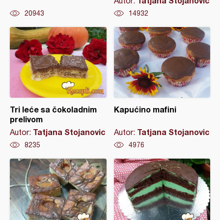
Tatjana Stojanovic
Autor:
20943
14932
Tri leće sa čokoladnim
Kapućino mafini
prelivom
Tatjana Stojanovic
Tatjana Stojanovic
Autor:
Autor:
8235
4976