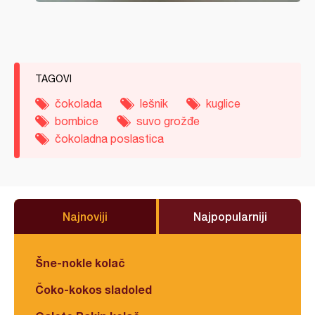
TAGOVI
čokolada
lešnik
kuglice
bombice
suvo grožđe
čokoladna poslastica
Najnoviji
Najpopularniji
Šne-nokle kolač
Čoko-kokos sladoled