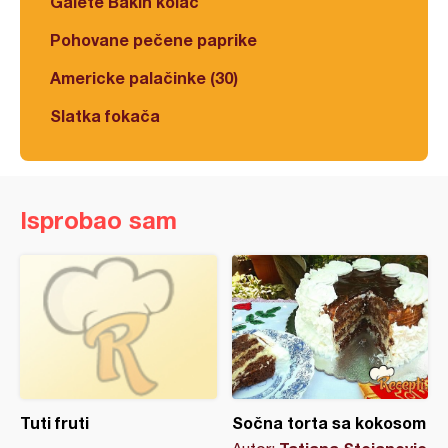
Galete Bakin kolač
Pohovane pečene paprike
Americke palačinke (30)
Slatka fokača
Isprobao sam
Tuti fruti
Sočna torta sa kokosom