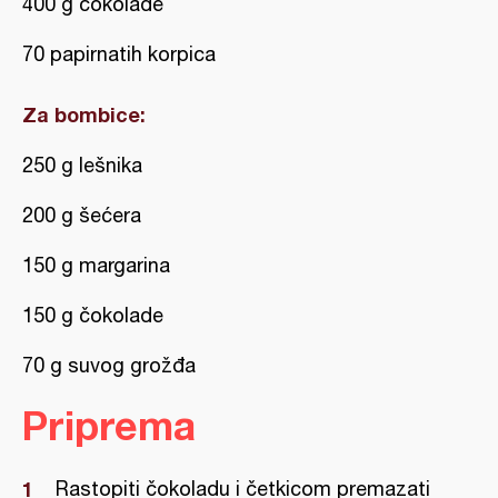
400 g čokolade
70 papirnatih korpica
Za bombice:
250 g lešnika
200 g šećera
150 g margarina
150 g čokolade
70 g suvog grožđa
Priprema
Rastopiti čokoladu i četkicom premazati