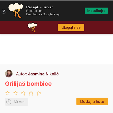
Recepti - Kuvar
Instalirajte
Recepti.com
Besplatna - Google Play
Ulogujte se
Jasmina Nikolić
Autor:
Grilijaš bombice
Dodaj u listu
60 min