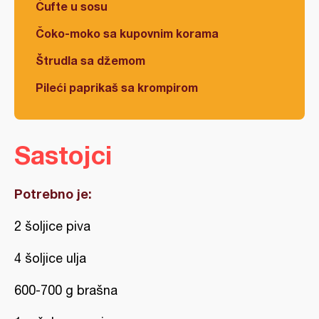
Ćufte u sosu
Čoko-moko sa kupovnim korama
Štrudla sa džemom
Pileći paprikaš sa krompirom
Sastojci
Potrebno je:
2 šoljice piva
4 šoljice ulja
600-700 g brašna