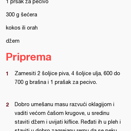
1 pršak za pecivo
300 g šećera
kokos ili orah
džem
Priprema
Zamesiti 2 šoljice piva, 4 šoljice ulja, 600 do
700 g brašna i 1 prašak za pecivo.
Dobro umešanu masu razvući oklagijom i
vaditi većom čašom krugove, u sredinu
staviti džem i uvijati kiflice. Ređati ih u pleh i
staviti u dobro zagrejanu rernu da se peku.