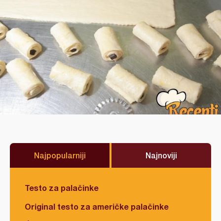
Najpopularniji
Najnoviji
Testo za palačinke
Original testo za američke palačinke