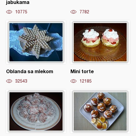
jabukama
10775
7782
Oblanda sa mlekom
Mini torte
32543
12185