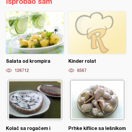
Isprobao sam
Salata od krompira
Kinder rolat
126712
6567
Kolač sa rogačem i
Prhke kiflice sa lešnikom