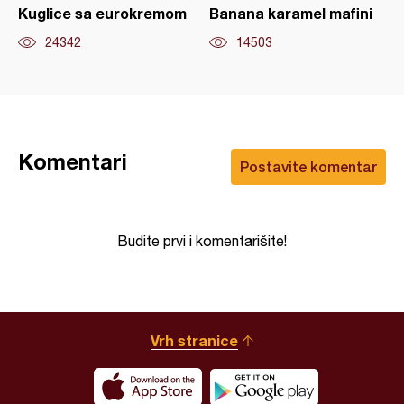
Kuglice sa eurokremom
Banana karamel mafini
24342
14503
Komentari
Postavite komentar
Budite prvi i komentarišite!
Vrh stranice