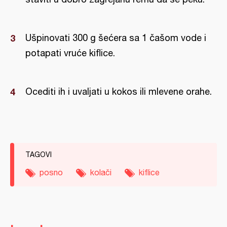
Ušpinovati 300 g šećera sa 1 čašom vode i
potapati vruće kiflice.
Ocediti ih i uvaljati u kokos ili mlevene orahe.
TAGOVI
posno
kolači
kiflice