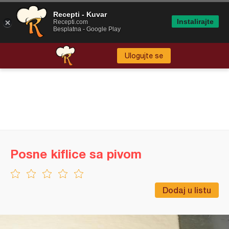
Recepti - Kuvar
Instalirajte
Recepti.com
Besplatna - Google Play
Ulogujte se
Posne kiflice sa pivom
Dodaj u listu