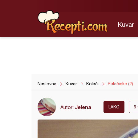
Kuvar
Naslovna
Kuvar
Kolači
Palačinke (2)
Jelena
Autor:
LAKO
6