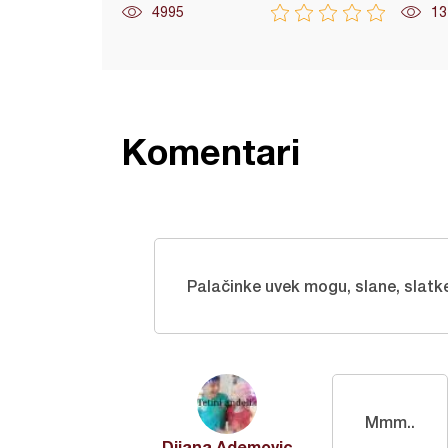
4995
13
Komentari
Palačinke uvek mogu, slane, slatk
Mmm..
Dijana Ademovic