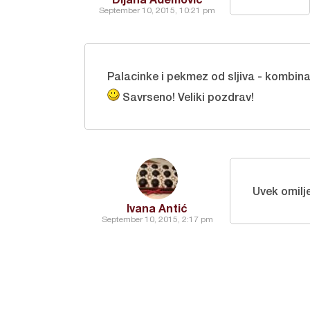
September 10, 2015, 10:21 pm
Palacinke i pekmez od sljiva - kombina
Savrseno! Veliki pozdrav!
Uvek omil
Ivana Antić
September 10, 2015, 2:17 pm