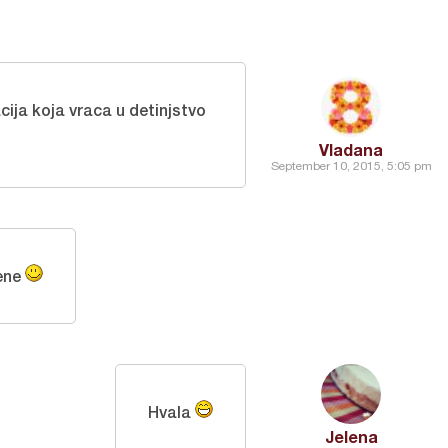
cija koja vraca u detinjstvo
Vladana
September 10, 2015, 5:05 pm
jene
Hvala
Jelena