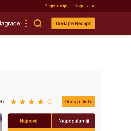
Registracija
Ulogujte se
Nagrade
Dodajte Recept
Dodaj u listu
47
Najnoviji
Najpopularniji