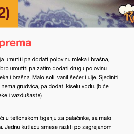
2)
iprema
ja umutiti pa dodati polovinu mleka i brašna,
bro umutiti pa zatim dodati drugu polovinu
eka i brašna. Malo soli, vanil šećer i ulje. Sjediniti
 nema grudvica, pa dodati kiselu vodu. (biće
ke i vazdušaste)
ći u teflonskom tiganju za palačinke, sa malo
ja. Jednu kutlacu smese razliti po zagrejanom