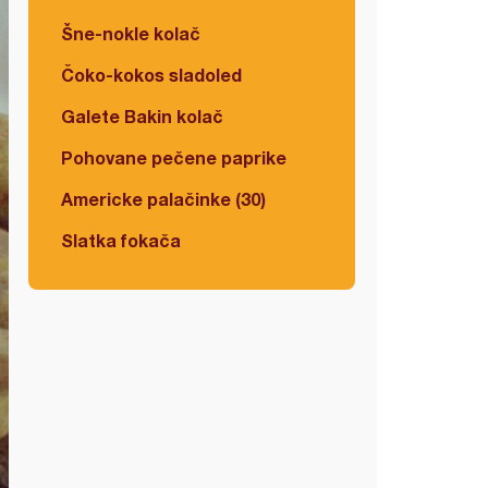
Šne-nokle kolač
Čoko-kokos sladoled
Galete Bakin kolač
Pohovane pečene paprike
Americke palačinke (30)
Slatka fokača