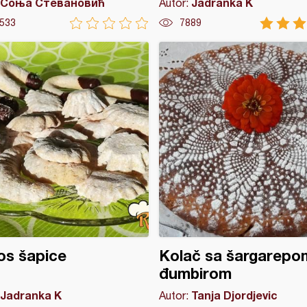
Соња Стевановић
Jadranka K
Autor:
533
7889
os šapice
Kolač sa šargarepom
đumbirom
Jadranka K
Tanja Djordjevic
Autor: