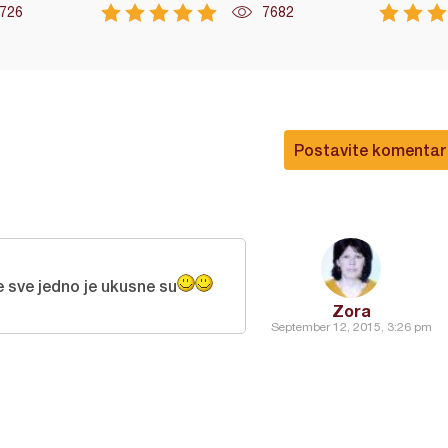
726
7682
Postavite komentar
e sve jedno je ukusne su
Zora
September 12, 2015, 3:26 pm