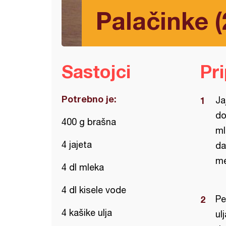
Palačinke (
Sastojci
Pr
Potrebno je:
Ja
do
400 g brašna
ml
4 jajeta
da
me
4 dl mleka
4 dl kisele vode
Pe
4 kašike ulja
ul