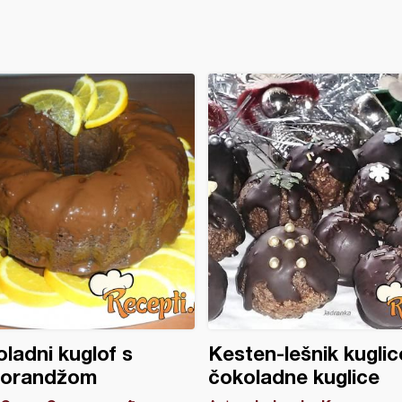
ladni kuglof s
Kesten-lešnik kuglice
orandžom
čokoladne kuglice