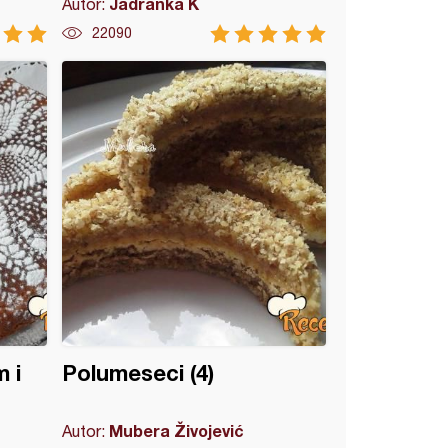
Jadranka K
Autor:
22090
 i
Polumeseci (4)
Mubera Živojević
Autor: