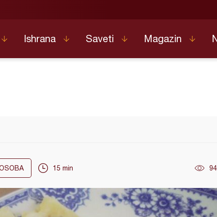
Ishrana
Saveti
Magazin
OSOBA
15 min
94