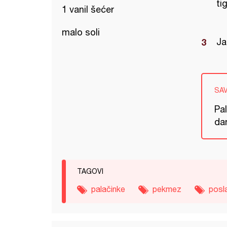
ti
1 vanil šećer
malo soli
Ja
SA
Pa
da
TAGOVI
palačinke
pekmez
posl