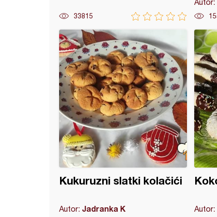
Autor:
33815
15
eseci (4)
Kukuruzni slatki kolačići
Kok
Jadranka K
Autor:
Autor: