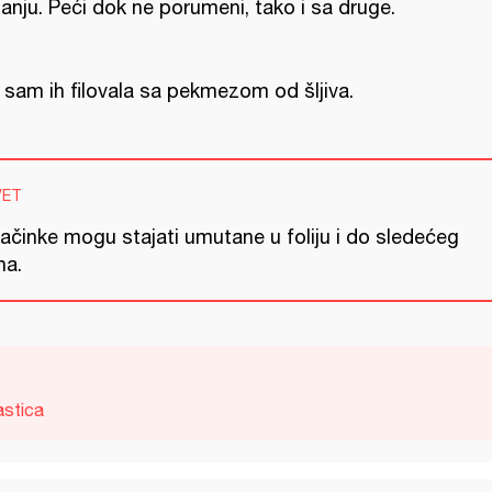
ganju. Peći dok ne porumeni, tako i sa druge.
 sam ih filovala sa pekmezom od šljiva.
VET
lačinke mogu stajati umutane u foliju i do sledećeg
na.
astica