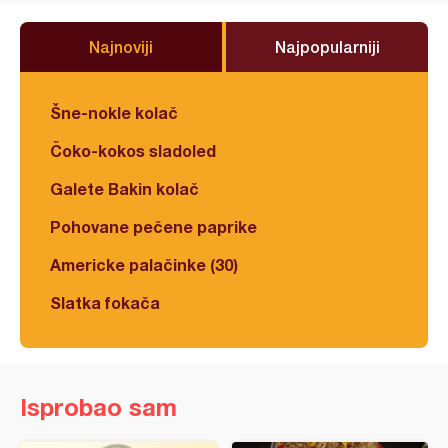
Najnoviji
Najpopularniji
Šne-nokle kolač
Čoko-kokos sladoled
Galete Bakin kolač
Pohovane pečene paprike
Americke palačinke (30)
Slatka fokača
Isprobao sam