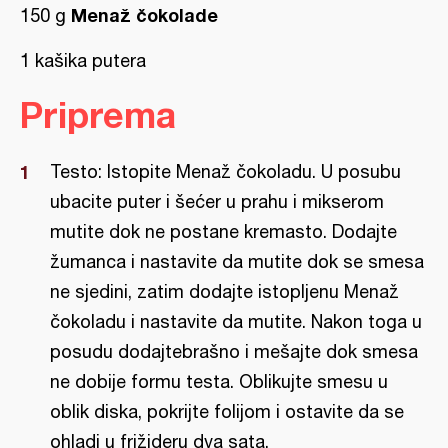
Menaž čokolade
150 g
1 kašika putera
Priprema
Testo: Istopite Menaž čokoladu. U posubu
ubacite puter i šećer u prahu i mikserom
mutite dok ne postane kremasto. Dodajte
žumanca i nastavite da mutite dok se smesa
ne sjedini, zatim dodajte istopljenu Menaž
čokoladu i nastavite da mutite. Nakon toga u
posudu dodajtebrašno i mešajte dok smesa
ne dobije formu testa. Oblikujte smesu u
oblik diska, pokrijte folijom i ostavite da se
ohladi u frižideru dva sata.