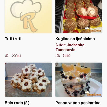
Tuti fruti
Kuglice sa lješnicima
Jadranka
Autor:
Tomasevic
20941
7440
Bela rada (2 )
Posna voćna poslastica