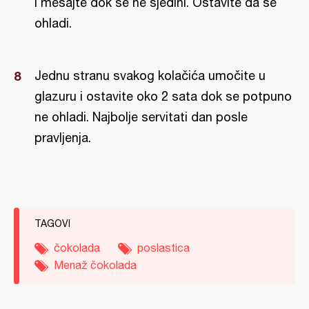
i mešajte dok se ne sjedini. Ostavite da se
ohladi.
Jednu stranu svakog kolačića umočite u
glazuru i ostavite oko 2 sata dok se potpuno
ne ohladi. Najbolje servitati dan posle
pravljenja.
TAGOVI
čokolada
poslastica
Menaž čokolada