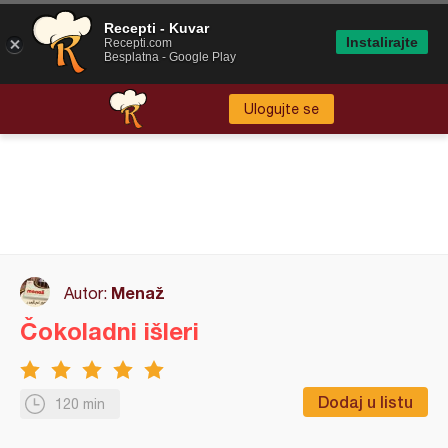
Recepti - Kuvar
Instalirajte
Recepti.com
Besplatna - Google Play
Ulogujte se
Menaž
Autor:
Čokoladni išleri
Dodaj u listu
120 min