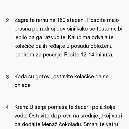
Zagrejte rernu na 160 stepeni. Pospite malo
brašna po radnoj površini kako se testo ne bi
lepilo pa ga razvucite. Kalupima odvajajte
kolačiće pa ih ređajte u posudu obloženu
papirom za pečenje. Pecite 12-14 minuta.
Kada su gotovi, ostavite kolačiće da se
ohlade.
Krem: U šerpi pomešajte šećer i pola šolje
vode. Ostavite da provri na srednje jakoj vatri
pa dodajte Menaž čokoladu. Smanjite vatru i