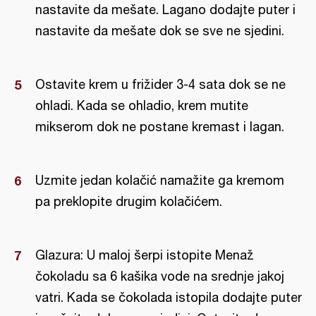
nastavite da mešate. Lagano dodajte puter i
nastavite da mešate dok se sve ne sjedini.
Ostavite krem u frižider 3-4 sata dok se ne
ohladi. Kada se ohladio, krem mutite
mikserom dok ne postane kremast i lagan.
Uzmite jedan kolačić namažite ga kremom
pa preklopite drugim kolačićem.
Glazura: U maloj šerpi istopite Menaž
čokoladu sa 6 kašika vode na srednje jakoj
vatri. Kada se čokolada istopila dodajte puter