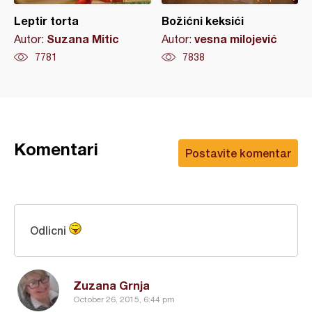
Leptir torta
Božićni keksići
Suzana Mitic
vesna milojević
Autor:
Autor:
7781
7838
Komentari
Postavite komentar
Odlicni
Zuzana Grnja
October 26, 2015, 6:44 pm