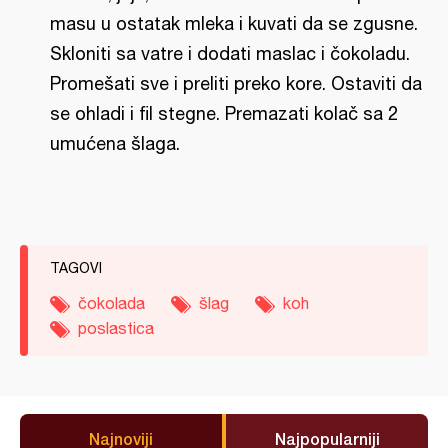
masu u ostatak mleka i kuvati da se zgusne.
Skloniti sa vatre i dodati maslac i čokoladu.
Promešati sve i preliti preko kore. Ostaviti da
se ohladi i fil stegne. Premazati kolač sa 2
umućena šlaga.
TAGOVI
čokolada
šlag
koh
poslastica
Najnoviji
Najpopularniji