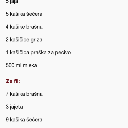
5 jaja
5 kašika šećera
4 kašike brašna
2 kašičice griza
1 kašičica praška za pecivo
500 ml mleka
Za fil:
7 kašika brašna
3 jajeta
9 kašika šećera