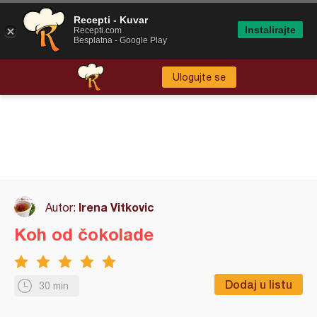
Recepti - Kuvar
Instalirajte
Recepti.com
Besplatna - Google Play
Ulogujte se
Irena Vitkovic
Autor:
Koh od čokolade
Dodaj u listu
30 min