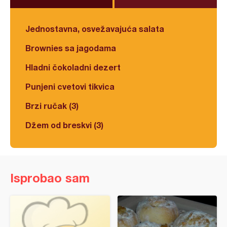
Jednostavna, osvežavajuća salata
Brownies sa jagodama
Hladni čokoladni dezert
Punjeni cvetovi tikvica
Brzi ručak (3)
Džem od breskvi (3)
Isprobao sam