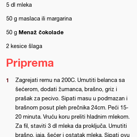
5 dl mleka
50 g maslaca ili margarina
Menaž čokolade
50 g
2 kesice šlaga
Priprema
Zagrejati rernu na 200C. Umutiti belanca sa
šećerom, dodati žumanca, brašno, griz i
prašak za pecivo. Sipati masu u podmazan i
brašnom posut pleh prečnika 24cm. Peći 15-
20 minuta. Vruću koru preliti hladnim mlekom.
Za fil, staviti 3 dl mleka da proključa. Umutiti
brašno, jaja, šećer i ostatak mleka. Sipati ovu