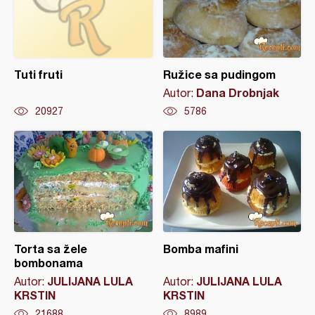
Tuti fruti
Ružice sa pudingom
Dana Drobnjak
Autor:
20927
5786
Torta sa žele
Bomba mafini
bombonama
JULIJANA LULA
JULIJANA LULA
Autor:
Autor:
KRSTIN
KRSTIN
21688
8989