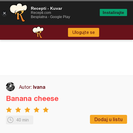
Recepti - Kuvar
Instalirajte
Recepti.com
Besplatna - Google Play
Ulogujte se
Ivana
Autor:
Banana cheese
Dodaj u listu
40 min