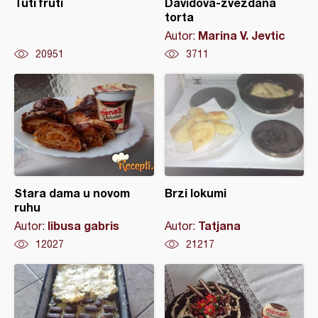
Tuti fruti
Davidova-zvezdana
torta
Marina V. Jevtic
Autor:
20951
3711
Stara dama u novom
Brzi lokumi
ruhu
libusa gabris
Tatjana
Autor:
Autor:
12027
21217