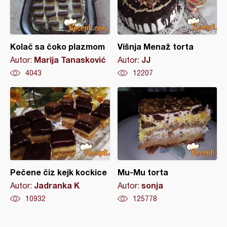
Kolač sa čoko plazmom
Višnja Menaž torta
Marija Tanasković
JJ
Autor:
Autor:
4043
12207
Pečene čiz kejk kockice
Mu-Mu torta
Jadranka K
sonja
Autor:
Autor:
10932
125778