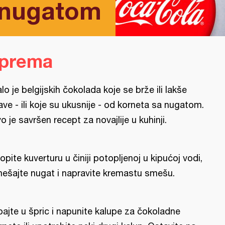
 nugatom
iprema
lo je belgijskih čokolada koje se brže ili lakše
ave - ili koje su ukusnije - od korneta sa nugatom.
o je savršen recept za novajlije u kuhinji.
opite kuverturu u činiji potopljenoj u kipućoj vodi,
ešajte nugat i napravite kremastu smešu.
pajte u špric i napunite kalupe za čokoladne