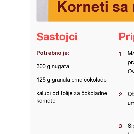
Korneti sa
Sastojci
Pr
Potrebno je:
Ma
pr
300 g nugata
Ov
125 g granula crne čokolade
kalupi od folije za čokoladne
Ot
kornete
um
Si