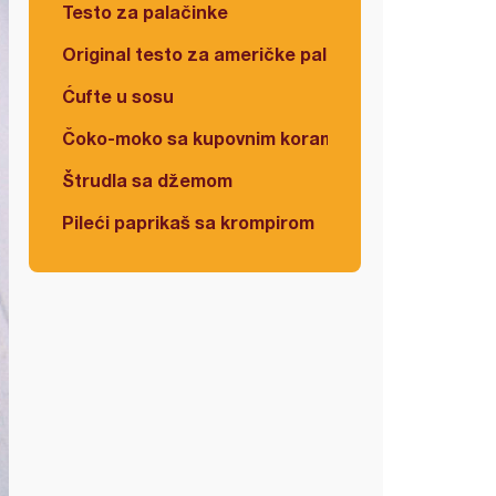
Testo za palačinke
Original testo za američke palačinke
Ćufte u sosu
Čoko-moko sa kupovnim korama
Štrudla sa džemom
Pileći paprikaš sa krompirom