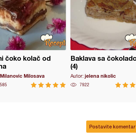
i čoko kolač od
Baklava sa čokolad
na
(4)
Milanovic Milosava
jelena nikolic
Autor:
585
7922
Postavite komentar