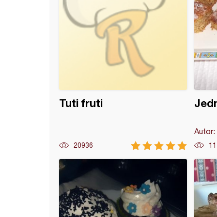
Tuti fruti
Jedn
Autor:
20936
11
banana kolač