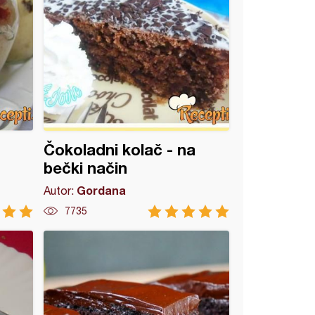
Čokoladni kolač - na
bečki način
Gordana
Autor:
7735