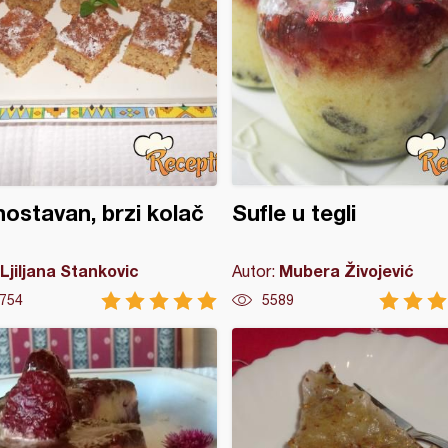
ostavan, brzi kolač
Sufle u tegli
Ljiljana Stankovic
Mubera Živojević
Autor:
754
5589