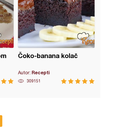
om
Čoko-banana kolač
Recepti
Autor:
309151