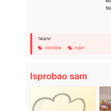
ko
hl
TAGOVI
čokolada
nugat
Isprobao sam
adni kolač - na bečki način