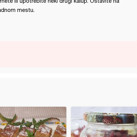
rnete ili upotrebite neki drugi kalup. Ostavite na
adnom mestu.