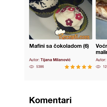
Mafini sa čokoladom (6)
Voćn
mali
Tijana Milanović
Autor:
Autor:
5386
12
Komentari