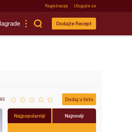
Registracija
Ulogujte se
Nagrade
Dodajte Recept
Dodaj u listu
83
Najpopularniji
Najnoviji