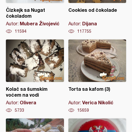
Čizkejk sa Nugat
Cookies od čokolade
čokoladom
Mubera Živojević
Dijana
Autor:
Autor:
11594
117755
Kolač sa šumskim
Torta sa kafom (3)
voćem na vodi
Olivera
Verica Nikolić
Autor:
Autor:
5733
15659