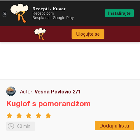
Recepti - Kuvar
Instalirajte
Recepti.com
Besplatna - Google Play
Ulogujte se
Vesna Pavlovic 271
Autor:
Kuglof s pomorandžom
Dodaj u listu
60 min