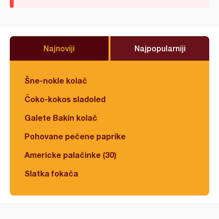
Najnoviji
Najpopularniji
Šne-nokle kolač
Čoko-kokos sladoled
Galete Bakin kolač
Pohovane pečene paprike
Americke palačinke (30)
Slatka fokača