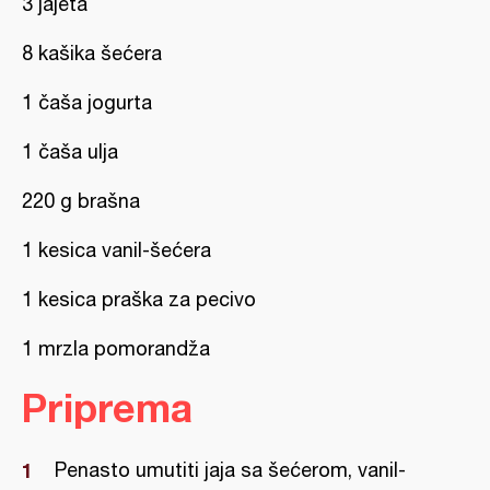
3 jajeta
8 kašika šećera
1 čaša jogurta
1 čaša ulja
220 g brašna
1 kesica vanil-šećera
1 kesica praška za pecivo
1 mrzla pomorandža
Priprema
Penasto umutiti jaja sa šećerom, vanil-