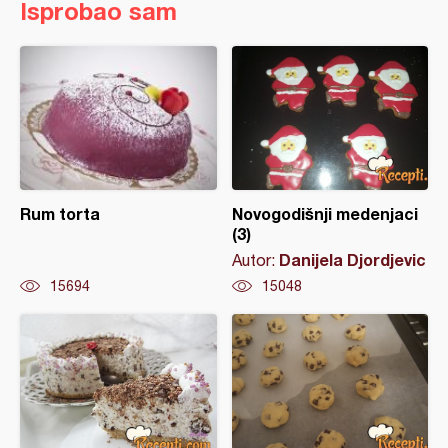
Isprobao sam
Rum torta
Novogodišnji medenjaci
(3)
Danijela Djordjevic
Autor:
15694
15048