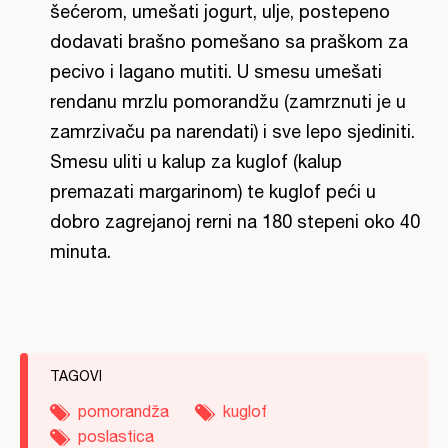
šećerom, umešati jogurt, ulje, postepeno
dodavati brašno pomešano sa praškom za
pecivo i lagano mutiti. U smesu umešati
rendanu mrzlu pomorandžu (zamrznuti je u
zamrzivaču pa narendati) i sve lepo sjediniti.
Smesu uliti u kalup za kuglof (kalup
premazati margarinom) te kuglof peći u
dobro zagrejanoj rerni na 180 stepeni oko 40
minuta.
TAGOVI
pomorandža
kuglof
poslastica