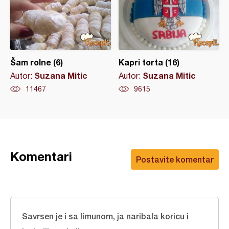
Šam rolne (6)
Kapri torta (16)
Suzana Mitic
Suzana Mitic
Autor:
Autor:
11467
9615
Komentari
Postavite komentar
Savrsen je i sa limunom, ja naribala koricu i